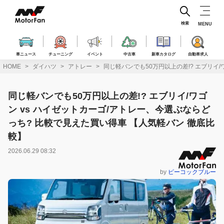
コ
ン
テ
検索
MENU
ン
ツ
へ
車ニュース
チューニング
イベント
中古車
新車カタログ
自動車求人
ス
HOME
ダイハツ
アトレー
同じ軽バンでも50万円以上の差!? エブリイ
キ
ッ
プ
同じ軽バンでも50万円以上の差!? エブリイ/ワゴ
ン vs ハイゼットカーゴ/アトレー、今選ぶならど
っち? 比較で見えた買い得車 【人気軽バン 徹底比
較】
2026.06.29 08:32
by
ピーコックブルー