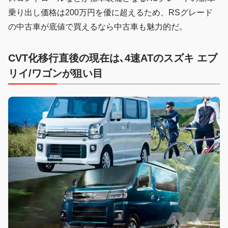
乗り出し価格は200万円を優に超えるため、RSグレード
の中古車が底値で買えるなら中古車も魅力的だ。
CVT化移行直後の現在は､4速ATのスズキ エブ
リイ/ワゴンが狙い目