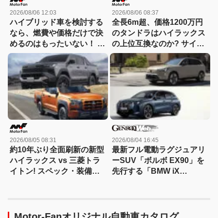
2026/08/06 12:03
2026/08/06 08:37
ハイブリッド車を検討する
全長6m超、価格1200万円
なら、燃費や価格だけで決
のタンドラはハイラックス
めるのはもったいない！ ト
の上位互換なのか? サイ
ヨタとホンダでハイブリッ
ズ・装備・走り・価格を徹
ド車の「走りの個性」が異
底比較して分かった決定的
なるのには理由があった
な違い 【新型ハイラックス
徹底比較】
2026/08/05 08:31
2026/08/04 16:45
約10年ぶり全面刷新の新型
最新フル電動ラグジュアリ
ハイラックス vs 三菱トラ
ーSUV「ボルボ EX90」を
イトン! スペック・装備・
先行する「BMW iX
価格を比較、勝った点/惜し
xDrive60」と比較
い点を徹底検証! 【新型ハ
イラックス 徹底比較】
Motor-Fanオリジナル自動車カタログ