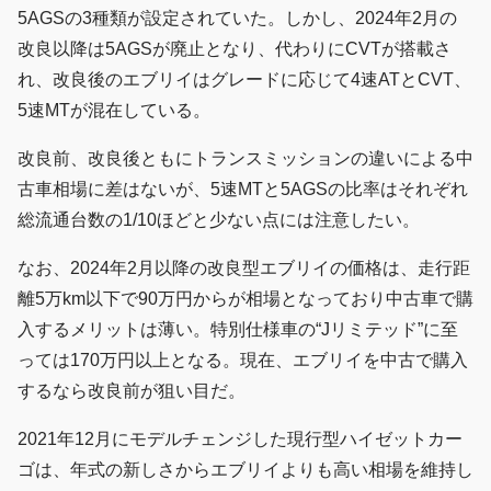
5AGSの3種類が設定されていた。しかし、2024年2月の
改良以降は5AGSが廃止となり、代わりにCVTが搭載さ
れ、改良後のエブリイはグレードに応じて4速ATとCVT、
5速MTが混在している。
改良前、改良後ともにトランスミッションの違いによる中
古車相場に差はないが、5速MTと5AGSの比率はそれぞれ
総流通台数の1/10ほどと少ない点には注意したい。
なお、2024年2月以降の改良型エブリイの価格は、走行距
離5万km以下で90万円からが相場となっており中古車で購
入するメリットは薄い。特別仕様車の“Jリミテッド”に至
っては170万円以上となる。現在、エブリイを中古で購入
するなら改良前が狙い目だ。
2021年12月にモデルチェンジした現行型ハイゼットカー
ゴは、年式の新しさからエブリイよりも高い相場を維持し