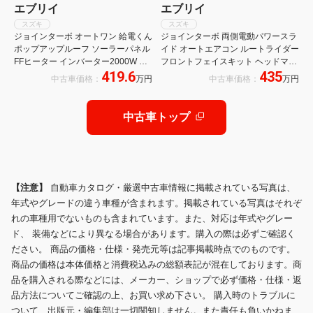
エブリイ
エブリイ
スズキ
スズキ
ジョインターボ オートワン 給電くん
ジョインターボ 両側電動パワースラ
ポップアップルーフ ソーラーパネル
イド オートエアコン ルートライダー
FFヒーター インバーター2000W 外
フロントフェイスキット ヘッドマー
419.6
435
部電源 12V電子レンジ ドライブレコ
ク リアキット リアゲートパネル ク
中古車価格：
万円
中古車価格：
万円
ーダー AppleCarPlay ETC ワンオー
ーラーキット クーラーキット専用ベ
ナー キャンピングカー 軽キャン
ットキット ドリンクホルダー付専用
テーブル
中古車トップ
【注意】
自動車カタログ・厳選中古車情報に掲載されている写真は、
年式やグレードの違う車種が含まれます。掲載されている写真はそれぞ
れの車種用でないものも含まれています。また、対応は年式やグレー
ド、 装備などにより異なる場合があります。購入の際は必ずご確認く
ださい。 商品の価格・仕様・発売元等は記事掲載時点でのものです。
商品の価格は本体価格と消費税込みの総額表記が混在しております。商
品を購入される際などには、メーカー、ショップで必ず価格・仕様・返
品方法についてご確認の上、お買い求め下さい。 購入時のトラブルに
ついて、出版元・編集部は一切関知しません。また責任も負いかねま