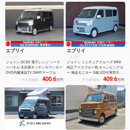
ャンピング仕様
ー/SDナビ
エブリイ
エブリイ
スズキ
スズキ
ジョイン DCBS 電子レンジ ソーラ
ジョイン ミニチュアクルーズ MINI
ーパネル 木目調キッチンカウンター
純正アイスブルー色 キャンピングカ
DVD内臓液晶TV 2WAYテーブル ス
ー 液晶モニター 3連LED付薄型天井
400.6
409.6
ライド式収納 シンクユニット スライ
飾り板付照明 ロングスライドフレキ
中古車価格：
万円
中古車価格：
万円
ドカーテン 3連LED付照明
シブル2WAYテーブル LEDスポット
ライト 電子レンジ コンプレッサー冷
蔵庫 サッシ式網戸 遮光カーテン