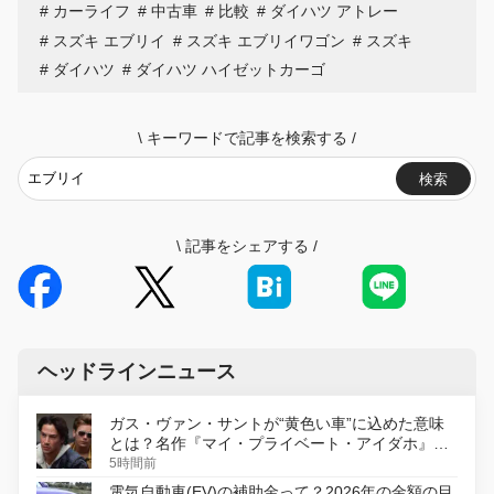
カーライフ
中古車
比較
ダイハツ アトレー
スズキ エブリイ
スズキ エブリイワゴン
スズキ
ダイハツ
ダイハツ ハイゼットカーゴ
\
キーワードで記事を検索する
/
検索
\
記事をシェアする
/
ヘッドラインニュース
ガス・ヴァン・サントが“黄色い車”に込めた意味
とは？名作『マイ・プライベート・アイダホ』が
初のデジタルリマスター版で復活
5時間前
電気自動車(EV)の補助金って？2026年の金額の目