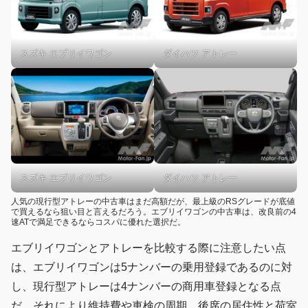
スズキ エブリイワゴン
ダイハツ アトレー
スズキ エブリイワゴン
ダイハツ アトレー
人気の現行型アトレーの中古車はまだ高額だが、最上級のRSグレードが底値
で買えるなら狙い目と言えるだろう。エブリイワゴンの中古車は、改良前の4
速ATで満足できるならコスパに優れた選択だ。
エブリイワゴンとアトレーを比較する際に注意したい点
は、エブリイワゴンは5ナンバーの乗用登録であるのに対
し、現行型アトレーは4ナンバーの商用車登録となる点
だ。それにより維持費や車検の周期、後席の居住性と荷室