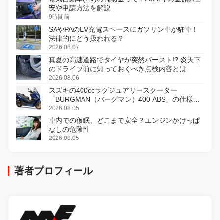
安や申請方法を解説
9時間前
SAやPAのEV充電スペースにガソリン車が駐車！
法律的にどう扱われる？
2026.08.07
真夏の高速道路でタイヤが突然バースト!? 炎天下
のドライブ前に知っておくべき点検内容とは
2026.08.06
スズキの400ccラグジュアリースクーター
「BURGMAN（バーグマン）400 ABS」の仕様を
変更し、8月18日に発売
2026.08.05
車内での仮眠、どこまで安全？エンジンかけっぱ
なしの危険性
2026.08.05
著者プロフィール