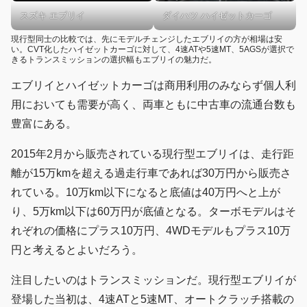
スズキ エブリイ
ダイハツ ハイゼットカーゴ
現行型同士の比較では、先にモデルチェンジしたエブリイの方が相場は安
い。CVT化したハイゼットカーゴに対して、4速ATや5速MT、5AGSが選択で
きるトランスミッションの選択幅もエブリイの魅力だ。
エブリイとハイゼットカーゴは商用利用のみならず個人利
用においても需要が高く、両車ともに中古車の流通台数も
豊富にある。
2015年2月から販売されている現行型エブリイは、走行距
離が15万kmを超える過走行車であれば30万円から販売さ
れている。10万km以下になると底値は40万円へと上が
り、5万km以下は60万円が底値となる。ターボモデルはそ
れぞれの価格にプラス10万円、4WDモデルもプラス10万
円と考えるとよいだろう。
注目したいのはトランスミッションだ。現行型エブリイが
登場した当初は、4速ATと5速MT、オートクラッチ搭載の