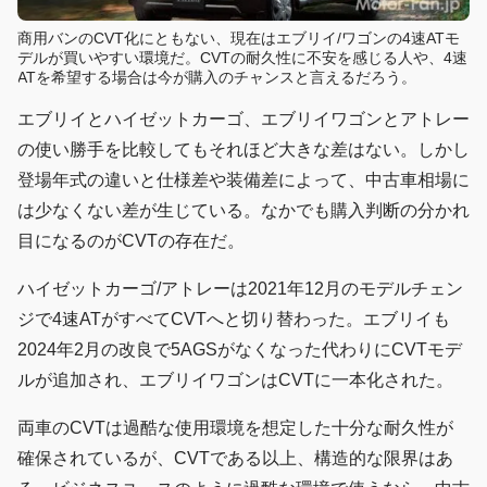
商用バンのCVT化にともない、現在はエブリイ/ワゴンの4速ATモ
デルが買いやすい環境だ。CVTの耐久性に不安を感じる人や、4速
ATを希望する場合は今が購入のチャンスと言えるだろう。
エブリイとハイゼットカーゴ、エブリイワゴンとアトレー
の使い勝手を比較してもそれほど大きな差はない。しかし
登場年式の違いと仕様差や装備差によって、中古車相場に
は少なくない差が生じている。なかでも購入判断の分かれ
目になるのがCVTの存在だ。
ハイゼットカーゴ/アトレーは2021年12月のモデルチェン
ジで4速ATがすべてCVTへと切り替わった。エブリイも
2024年2月の改良で5AGSがなくなった代わりにCVTモデ
ルが追加され、エブリイワゴンはCVTに一本化された。
両車のCVTは過酷な使用環境を想定した十分な耐久性が
確保されているが、CVTである以上、構造的な限界はあ