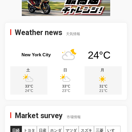
Weather news
天気情報
24°C
New York City
土
日
月
33°C
33°C
31°C
24°C
23°C
21°C
Market survey
市場情報
日経
トヨタ
日産
ホンダ
マツダ
スズキ
三菱
いすゞ