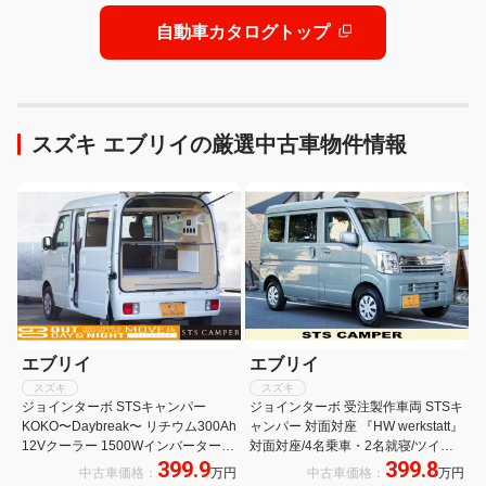
自動車カタログトップ
スズキ エブリイの厳選中古車物件情報
エブリイ
エブリイ
スズキ
スズキ
ジョインターボ STSキャンパー
ジョインターボ 受注製作車両 STSキ
KOKO〜Daybreak〜 リチウム300Ah
ャンパー 対面対座 『HW werkstatt』
12Vクーラー 1500Wインバーター
対面対座/4名乗車・2名就寝/ツイン
399.9
399.8
走行充電器 外部充電器 105Wソーラ
サブバッテリー/1000Wインバータ
中古車価格：
万円
中古車価格：
万円
ーパネル ダウンライト 天井収納 キ
ー/AC充電/外部電源/100Wソーラ