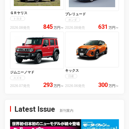
ＧＲヤリス
プレリュード
トヨタ
ホンダ
845
631
2026.08発売
万円
～
2026.08発売
万円
～
キックス
ジムニーノマド
日産
スズキ
293
300
2026.07発売
万円
～
2026.06発売
万円
～
Latest Issue
新刊案内