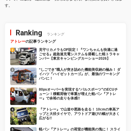
す。
Ranking
ランキング
アトレー
の記事ランキング
見守りカメラもOP設定！『ワンちゃんも快適に過
ごせる』超急速充電システムを搭載した軽トラキャ
ンパー【東京キャンピングカーショー2026】
“しごでき”職人が突き詰めた機能美収納の極み！ ダ
イハツ『ハイゼットカーゴ』が、最強のワーキング
バンに！
80psオーバーを実現する“パルスポーツ”のECUチ
ューン！積載荷物で車重が増えた軽バン『アトレ
ー』で余裕の走りを体感!!
『アトレー』で山道や悪路を走る！ 10cmの車高ア
ップと大径タイヤで、アウトドア遊びの幅が大きく
広がる!!
軽バン『アトレー』の荷室が機能美の塊に！ スライ