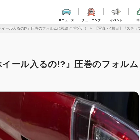
車ニュース
チューニング
イベント
中
ホイール入るの!?』圧巻のフォルムに視線クギヅケ！
【写真・4枚目】『ステッ
イール入るの!?』圧巻のフォルム