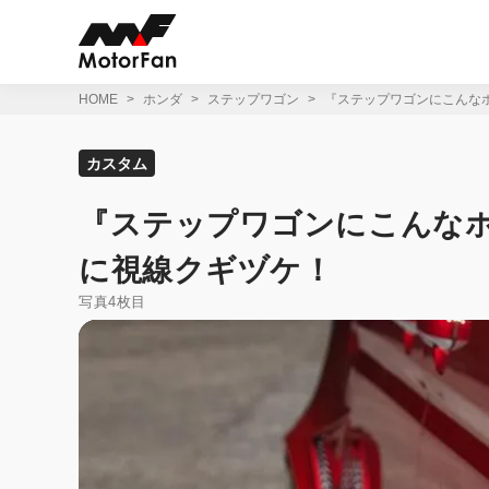
コ
ン
テ
ン
ツ
HOME
ホンダ
ステップワゴン
『ステップワゴンにこんな
へ
ス
キ
カスタム
ッ
プ
『ステップワゴンにこんなホ
に視線クギヅケ！
写真4枚目