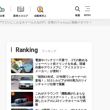
検索
MENU
古車
新車カタログ
自動車求人
プワゴンにこんなホイール入るの!?』圧巻のフォルムに視線クギヅケ！
Ranking
ランキング
電源やバッテリー不要で、-1℃の飲める
シャーベット状ドリンクを生成。現場
作業やアウトドアに「アイススラリー
メーカー」が便利！
「昭和63年式、37年間ワンオーナーの
意地！」S13シルビアが400馬力のツイ
ンチャージ仕様で覚醒
これがクラウン!?「躍動感がたまらな
いスポーツエステート！」エッジを強
調したエアロに22インチホイールで武
装