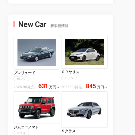
New Car
新車種情報
ＧＲヤリス
プレリュード
トヨタ
ホンダ
631
845
2026.08発売
万円
～
2026.08発売
万円
～
ジムニーノマド
Ｓクラス
スズキ