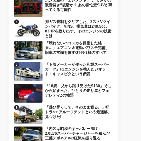
ホンダ新型「エレメント」で“まさかの
観音開き”復活か？ あの個性派SUVが帰
ってくる可能性
排ガス規制をクリアした、2ストVツイ
ンバイク、VINS。排気量は249.5cc、
83HPを絞り出す。そのエンジンの技術
とは
「壊れないハコスカを目指した結
果…」エアコン＆電動パワステ完備、
旧車の常識を覆すGT-R仕様のすべて
「下着メーカーが作った和製スーパー
カー!?」F1エンジンを積んだジオッ
ト・キャスピタという伝説
「18歳、父から譲り受けたS130」そこ
から始まった、ひとりの走り屋とフェ
アレディZの物語
「遊び尽くして、そのまま寝る。」軽
トラ×エアルーフテントという最適解、
見つけた!!
「内装は昭和のキャバレー風!?」
2.0LV6スーパーチャージャーを積んだ
三菱デボネアVの狂気を振り返る