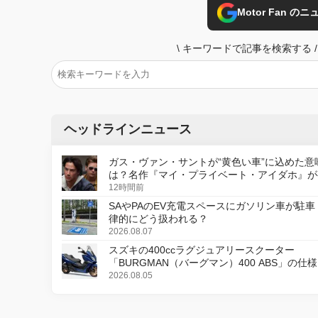
Motor Fan 
\
キーワードで記事を検索する
/
ヘッドラインニュース
ガス・ヴァン・サントが“黄色い車”に込めた意
は？名作『マイ・プライベート・アイダホ』が
デジタルリマスター版で復活
12時間前
SAやPAのEV充電スペースにガソリン車が駐車
律的にどう扱われる？
2026.08.07
スズキの400ccラグジュアリースクーター
「BURGMAN（バーグマン）400 ABS」の仕
更し、8月18日に発売
2026.08.05