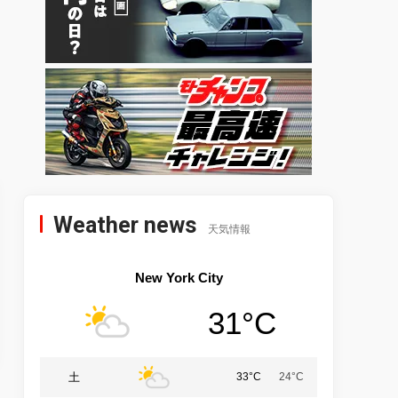
Weather news
天気情報
New York City
31°C
土
33°C
24°C