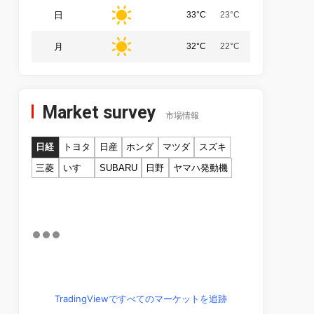
日
33°C
23°C
月
32°C
22°C
Market survey
市場情報
日経
トヨタ
日産
ホンダ
マツダ
スズキ
三菱
いすゞ
SUBARU
日野
ヤマハ発動機
TradingViewですべてのマーケットを追跡