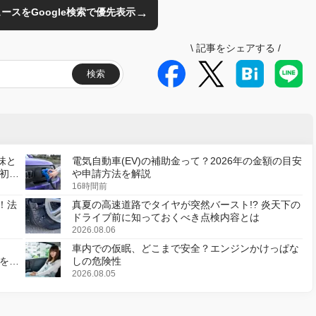
→
のニュースをGoogle検索で優先表示
\
記事をシェアする
/
検索
味と
電気自動車(EV)の補助金って？2026年の金額の目安
初の
や申請方法を解説
16時間前
！法
真夏の高速道路でタイヤが突然バースト!? 炎天下の
ドライブ前に知っておくべき点検内容とは
2026.08.06
車内での仮眠、どこまで安全？エンジンかけっぱな
様を変
しの危険性
2026.08.05