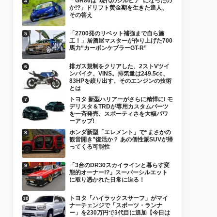
「GR86は“現代のシルビア”になったの
か!?」ドリフト黄金期を生きた達人、
その答え
「2700発のリベット補強まで自ら施
工！」居酒屋マスターが作り上げた700
馬力“カーボンケブラーGT-R”
排ガス規制をクリアした、2ストVツイ
ンバイク、VINS。排気量は249.5cc、
83HPを絞り出す。そのエンジンの技術
とは
トヨタ 新型ハリアーがさらに精悍に! モ
デリスタ＆TRDが専用カスタムパーツ
を一斉発売、スポーティさを大幅パワ
ーアップ!
ホンダ新型「エレメント」で“まさかの
観音開き”復活か？ あの個性派SUVが帰
ってくる可能性
「3台のDR30スカイラインと暮らす変
態的オーナー!?」スーパーシルエット
に取り憑かれた日常に迫る！
トヨタ「ハイラックスサーフ」がマイ
ナーチェンジで「スポーツ・ランナ
ー」を230万円で3代目に追加【今日は