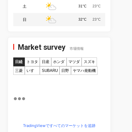
土
31°C
23°C
日
32°C
23°C
Market survey
市場情報
日経
トヨタ
日産
ホンダ
マツダ
スズキ
三菱
いすゞ
SUBARU
日野
ヤマハ発動機
TradingViewですべてのマーケットを追跡