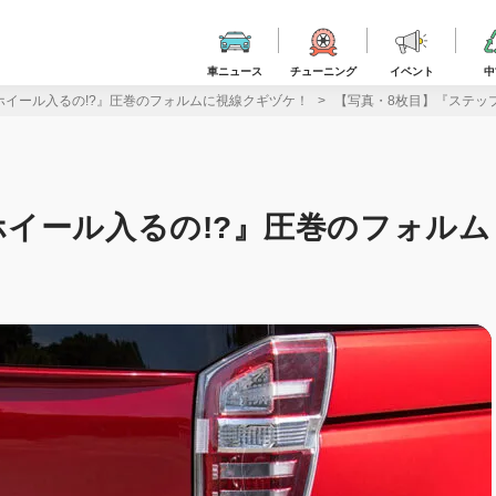
車ニュース
チューニング
イベント
中
ホイール入るの!?』圧巻のフォルムに視線クギヅケ！
【写真・8枚目】『ステッ
イール入るの!?』圧巻のフォルム