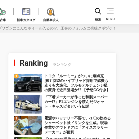
検索
MENU
古車
新車カタログ
自動車求人
プワゴンにこんなホイール入るの!?』圧巻のフォルムに視線クギヅケ！
Ranking
ランキング
トヨタ『ルーミー』がついに弱点克
服!? 待望のハイブリッド採用で燃費も
走りも大進化、フルモデルチェンジ級
の変身で近日登場か!? 【予想CG付き】
「下着メーカーが作った和製スーパー
カー!?」F1エンジンを積んだジオッ
ト・キャスピタという伝説
電源やバッテリー不要で、-1℃の飲める
シャーベット状ドリンクを生成。現場
作業やアウトドアに「アイススラリー
メーカー」が便利！