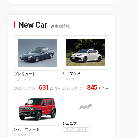
New Car
新車種情報
ＧＲヤリス
プレリュード
トヨタ
ホンダ
631
845
2026.08発売
万円
～
2026.08発売
万円
～
ジュニア
ジムニーノマド
アルファロメオ
スズキ