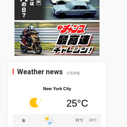
Weather news
天気情報
New York City
25°C
金
31°C
24°C