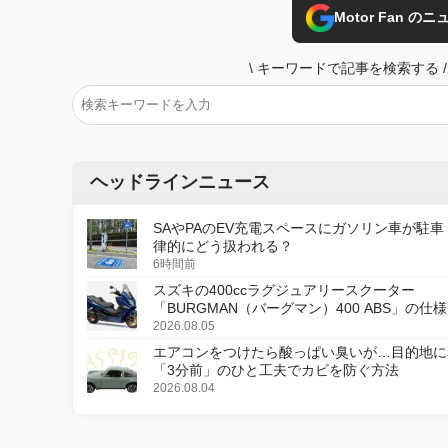
Motor Fan 
\
キーワードで記事を検索する
/
ヘッドラインニュース
SAやPAのEV充電スペースにガソリン車が駐車
律的にどう扱われる？
6時間前
スズキの400ccラグジュアリースクーター
「BURGMAN（バーグマン）400 ABS」の仕
更し、8月18日に発売
2026.08.05
エアコンをつけたら酸っぱい臭いが…目的地に
「3分前」のひと工夫でカビを防ぐ方法
2026.08.04