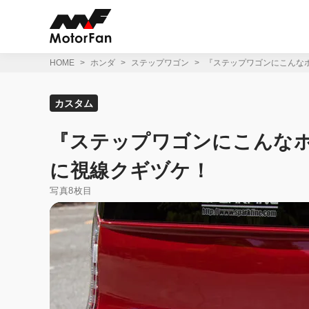
コ
ン
テ
ン
ツ
HOME
ホンダ
ステップワゴン
『ステップワゴンにこんな
へ
ス
キ
カスタム
ッ
プ
『ステップワゴンにこんなホ
に視線クギヅケ！
写真8枚目