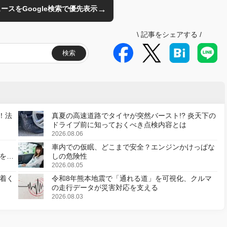
→
のニュースをGoogle検索で優先表示
\
記事をシェアする
/
検索
！法
真夏の高速道路でタイヤが突然バースト!? 炎天下の
ドライブ前に知っておくべき点検内容とは
2026.08.06
車内での仮眠、どこまで安全？エンジンかけっぱな
様を変
しの危険性
2026.08.05
着く
令和8年熊本地震で「通れる道」を可視化、クルマ
の走行データが災害対応を支える
2026.08.03