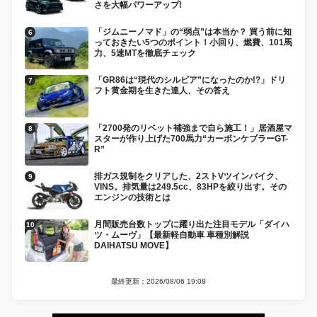
さを大幅パワーアップ!
「ジムニーノマド」の“弱点”は本当か？ 買う前に知
っておきたい5つのポイント！小回り、燃費、101馬
力、5速MTを徹底チェック
「GR86は“現代のシルビア”になったのか!?」ドリ
フト黄金期を生きた達人、その答え
「2700発のリベット補強まで自ら施工！」居酒屋マ
スターが作り上げた700馬力“カーボンケブラーGT-
R”
排ガス規制をクリアした、2ストVツインバイク、
VINS。排気量は249.5cc、83HPを絞り出す。その
エンジンの技術とは
月間販売台数トップに躍り出た注目モデル「ダイハ
ツ・ムーヴ」【最新軽自動車 車種別解説
DAIHATSU MOVE】
最終更新：2026/08/06 19:08