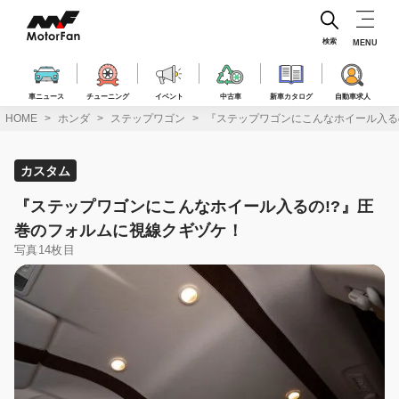
コ
ン
テ
検索
MENU
ン
ツ
へ
車ニュース
チューニング
イベント
中古車
新車カタログ
自動車求人
ス
HOME
ホンダ
ステップワゴン
『ステップワゴンにこんなホイール入る
キ
ッ
プ
カスタム
『ステップワゴンにこんなホイール入るの!?』圧
巻のフォルムに視線クギヅケ！
写真14枚目