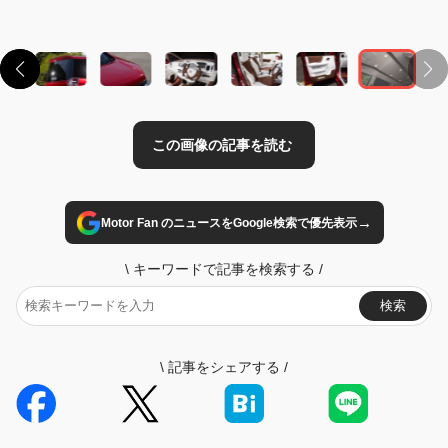
→
Motor Fan のニュースをGoogle検索で優先表示
\
キーワードで記事を検索する
/
検索
\
記事をシェアする
/