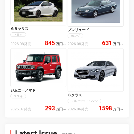
ＧＲヤリス
プレリュード
トヨタ
ホンダ
845
631
2026.08発売
万円
～
2026.08発売
万円
～
ジムニーノマド
Ｓクラス
スズキ
メルセデス・ベンツ
293
1598
2026.07発売
万円
～
2026.06発売
万円
～
Latest Issue