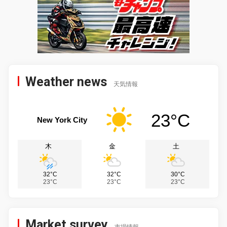
Weather news
天気情報
23°C
New York City
木
金
土
32°C
32°C
30°C
23°C
23°C
23°C
Market survey