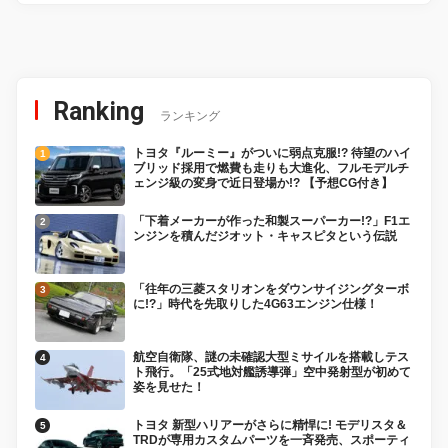
Ranking
ランキング
トヨタ『ルーミー』がついに弱点克服!? 待望のハイ
ブリッド採用で燃費も走りも大進化、フルモデルチ
ェンジ級の変身で近日登場か!? 【予想CG付き】
「下着メーカーが作った和製スーパーカー!?」F1エ
ンジンを積んだジオット・キャスピタという伝説
「往年の三菱スタリオンをダウンサイジングターボ
に!?」時代を先取りした4G63エンジン仕様！
航空自衛隊、謎の未確認大型ミサイルを搭載しテス
ト飛行。「25式地対艦誘導弾」空中発射型が初めて
姿を見せた！
トヨタ 新型ハリアーがさらに精悍に! モデリスタ＆
TRDが専用カスタムパーツを一斉発売、スポーティ