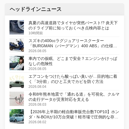
ヘッドラインニュース
真夏の高速道路でタイヤが突然バースト!? 炎天下
のドライブ前に知っておくべき点検内容とは
10時間前
スズキの400ccラグジュアリースクーター
「BURGMAN（バーグマン）400 ABS」の仕様を
変更し、8月18日に発売
2026.08.05
車内での仮眠、どこまで安全？エンジンかけっぱ
なしの危険性
2026.08.05
エアコンをつけたら酸っぱい臭いが…目的地に着
く「3分前」のひと工夫でカビを防ぐ方法
2026.08.04
令和8年熊本地震で「通れる道」を可視化、クルマ
の走行データが災害対応を支える
2026.08.03
【2026年上半期の軽自動車販売台数TOP10】ホン
ダ・N-BOXが10万台突破！軽市場で圧倒的な存在
感
2026.08.02