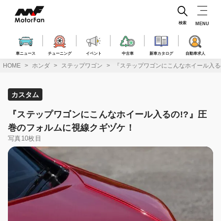
コ
ン
テ
検索
MENU
ン
ツ
へ
車ニュース
チューニング
イベント
中古車
新車カタログ
自動車求人
ス
HOME
ホンダ
ステップワゴン
『ステップワゴンにこんなホイール入る
キ
ッ
プ
カスタム
『ステップワゴンにこんなホイール入るの!?』圧
巻のフォルムに視線クギヅケ！
写真10枚目