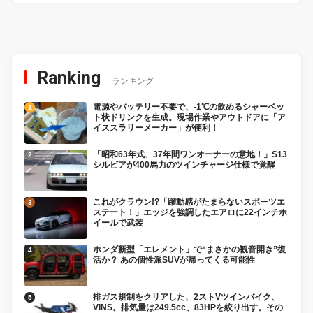
Ranking
ランキング
電源やバッテリー不要で、-1℃の飲めるシャーベッ
ト状ドリンクを生成。現場作業やアウトドアに「ア
イススラリーメーカー」が便利！
「昭和63年式、37年間ワンオーナーの意地！」S13
シルビアが400馬力のツインチャージ仕様で覚醒
これがクラウン!?「躍動感がたまらないスポーツエ
ステート！」エッジを強調したエアロに22インチホ
イールで武装
ホンダ新型「エレメント」で“まさかの観音開き”復
活か？ あの個性派SUVが帰ってくる可能性
排ガス規制をクリアした、2ストVツインバイク、
VINS。排気量は249.5cc、83HPを絞り出す。その