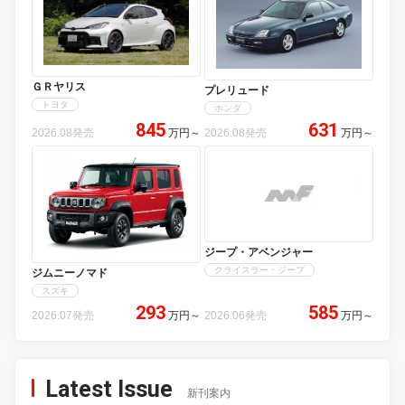
ＧＲヤリス
プレリュード
トヨタ
ホンダ
845
631
2026.08発売
万円
～
2026.08発売
万円
～
ジープ・アベンジャー
クライスラー・ジープ
ジムニーノマド
スズキ
293
585
2026.07発売
万円
～
2026.06発売
万円
～
Latest Issue
新刊案内