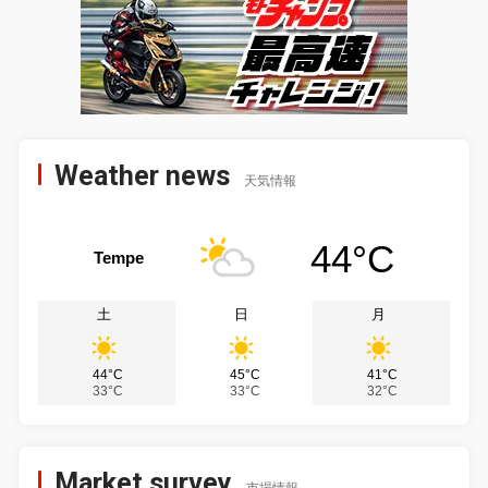
Weather news
天気情報
44°C
Tempe
土
日
月
44°C
45°C
41°C
33°C
33°C
32°C
Market survey