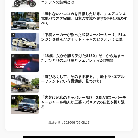
エンジンの技術とは
「壊れないハコスカを目指した結果…」エアコン＆
電動パワステ完備、旧車の常識を覆すGT-R仕様のす
べて
「下着メーカーが作った和製スーパーカー!?」F1エ
ンジンを積んだジオット・キャスピタという伝説
「18歳、父から譲り受けたS130」そこから始まっ
た、ひとりの走り屋とフェアレディZの物語
「遊び尽くして、そのまま寝る。」軽トラ×エアル
ーフテントという最適解、見つけた!!
「内装は昭和のキャバレー風!?」2.0LV6スーパーチ
ャージャーを積んだ三菱デボネアVの狂気を振り返
る
最終更新：2026/08/09 08:17