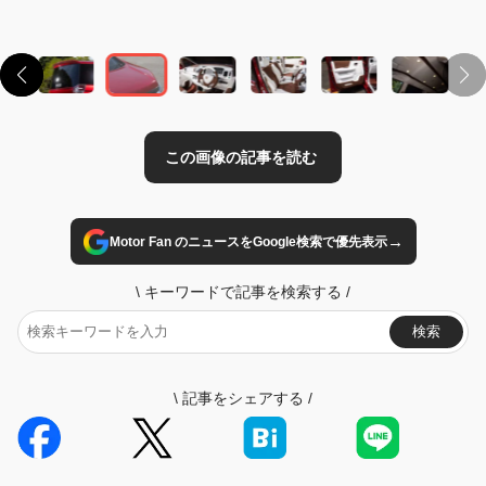
→
Motor Fan のニュースをGoogle検索で優先表示
\
キーワードで記事を検索する
/
検索
\
記事をシェアする
/