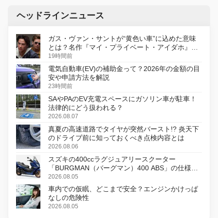
ヘッドラインニュース
ガス・ヴァン・サントが“黄色い車”に込めた意味
とは？名作『マイ・プライベート・アイダホ』が
初のデジタルリマスター版で復活
19時間前
電気自動車(EV)の補助金って？2026年の金額の目
安や申請方法を解説
23時間前
SAやPAのEV充電スペースにガソリン車が駐車！
法律的にどう扱われる？
2026.08.07
真夏の高速道路でタイヤが突然バースト!? 炎天下
のドライブ前に知っておくべき点検内容とは
2026.08.06
スズキの400ccラグジュアリースクーター
「BURGMAN（バーグマン）400 ABS」の仕様を
変更し、8月18日に発売
2026.08.05
車内での仮眠、どこまで安全？エンジンかけっぱ
なしの危険性
2026.08.05