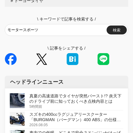
トーヨータイヤ
\
キーワードで記事を検索する
/
検索
\
記事をシェアする
/
ヘッドラインニュース
真夏の高速道路でタイヤが突然バースト!? 炎天下
のドライブ前に知っておくべき点検内容とは
5時間前
スズキの400ccラグジュアリースクーター
「BURGMAN（バーグマン）400 ABS」の仕様を
変更し、8月18日に発売
2026.08.05
車内での仮眠、どこまで安全？エンジンかけっぱ