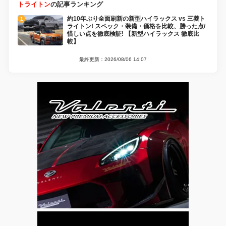
トライトン
の記事ランキング
約10年ぶり全面刷新の新型ハイラックス vs 三菱ト
ライトン! スペック・装備・価格を比較、勝った点/
惜しい点を徹底検証! 【新型ハイラックス 徹底比
較】
最終更新：2026/08/06 14:07