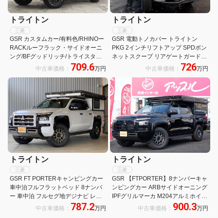
トライトン
トライトン
三菱
三菱
GSR カスタムカー/有料色/RHINOー
GSR 電動トノカバー トライトン
RACKルーフラック・サイドオーニ
PKG 2インチリフトアップ SPDボン
ング/BFグッドリッチ/トライスター
ネットスクープ リアゲートガード
709.6
726
MKW17AW/JAOSサイドステップ/オ
JAOS バンパーガード ヒッチメンバ
中古車価格：
万円
中古車価格：
万円
ートフラッグスフロントバンパ
ー ATタイヤ 4本左右だしマフラー リ
ー/IPFライトバー
アゲートスポイラー
トライトン
トライトン
三菱
三菱
GSR FT PORTERキャンピングカー
GSR 【FTPORTER】8ナンバーキャ
車中泊フルフラットベッド 8ナンバ
ンピングカー ARBサイドオーニング
ー 車中泊 フルセグ地デジナビ レー
IPFグリルマーカ M204アルミホイー
787.2
900.3
ダークルーズコントロール マルチア
ル17インチ オプカン AT スマホ連携
中古車価格：
万円
中古車価格：
万円
ラウンドモニター M204アルミホイ
大型ナビ アラウンドビューモニター