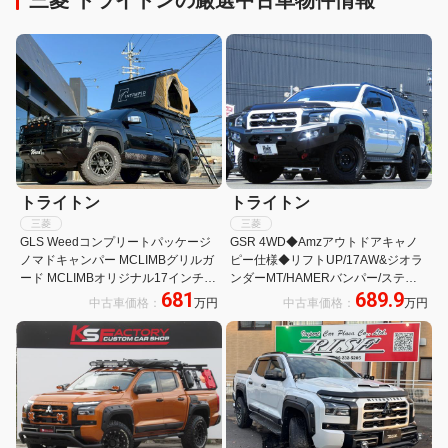
トライトン
トライトン
三菱
三菱
GLS Weedコンプリートパッケージ
GSR 4WD◆Amzアウトドアキャノ
ノマドキャンパー MCLIMBグリルガ
ピー仕様◆リフトUP/17AW&ジオラ
ード MCLIMBオリジナル17インチ
ンダーMT/HAMERバンパー/ステン
681
689.9
AW BFG/AT MCLIMBキャノピー ル
レスマフラー/ルーフバー/純地デジナ
中古車価格：
万円
中古車価格：
万円
ーフラック イントレピッドルーフテ
ビ&全方位&ETC/eアシスト搭載/レダ
ント
クル/Sヒーター/