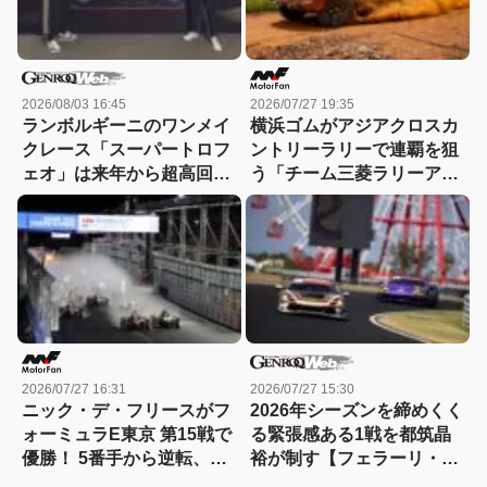
2026/08/03 16:45
2026/07/27 19:35
ランボルギーニのワンメイ
横浜ゴムがアジアクロスカ
クレース「スーパートロフ
ントリーラリーで連覇を狙
ェオ」は来年から超高回転
う「チーム三菱ラリーアー
エンジンの「テメラリオ」
ト」など12チームに「ジオ
で
ランダー」を供給
2026/07/27 16:31
2026/07/27 15:30
ニック・デ・フリースがフ
2026年シーズンを締めくく
ォーミュラE東京 第15戦で
る緊張感ある1戦を都筑晶
優勝！ 5番手から逆転、タ
裕が制す【フェラーリ・チ
イトル争いはロンドン最終
ャレンジ】【動画】