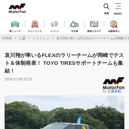
コ
ン
テ
検索
MENU
ン
ツ
へ
車ニュース
チューニング
イベント
中古車
新車カタログ
自動車求人
ス
HOME
三菱
トライトン
哀川翔が率いるFLEXのラリーチームが岡崎でテ
キ
ッ
プ
哀川翔が率いるFLEXのラリーチームが岡崎でテス
ト＆体制発表！ TOYO TIRESサポートチームも集
結！
2026.07.08 22:20
by
土屋直軌