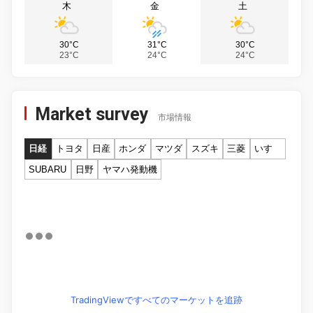
木
金
土
30°C
31°C
30°C
23°C
24°C
24°C
Market survey
市場情報
日経
トヨタ
日産
ホンダ
マツダ
スズキ
三菱
いすゞ
SUBARU
日野
ヤマハ発動機
TradingViewですべてのマーケットを追跡