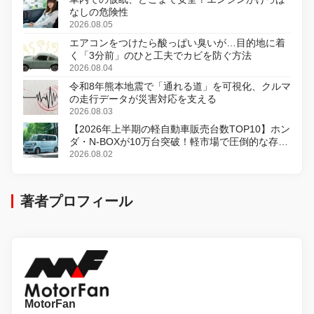
なしの危険性
2026.08.05
エアコンをつけたら酸っぱい臭いが…目的地に着
く「3分前」のひと工夫でカビを防ぐ方法
2026.08.04
令和8年熊本地震で「通れる道」を可視化、クルマ
の走行データが災害対応を支える
2026.08.03
【2026年上半期の軽自動車販売台数TOP10】ホン
ダ・N-BOXが10万台突破！軽市場で圧倒的な存在
感
2026.08.02
著者プロフィール
MotorFan