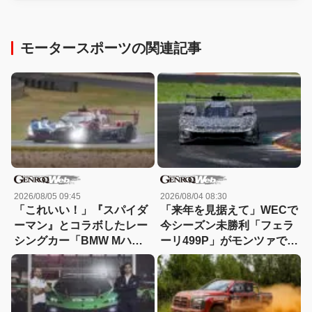
モータースポーツの関連記事
2026/08/05 09:45
2026/08/04 08:30
「これいい！」『スパイダ
「来年を見据えて」WECで
ーマン』とコラボしたレー
今シーズン未勝利「フェラ
シングカー「BMW Mハイ
ーリ499P」がモンツァで改
ブリッドV8」が登場【動
良型のテストを実施
画】