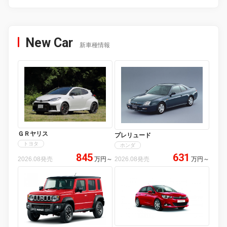
New Car
新車種情報
ＧＲヤリス
プレリュード
トヨタ
ホンダ
845
631
2026.08発売
万円
～
2026.08発売
万円
～