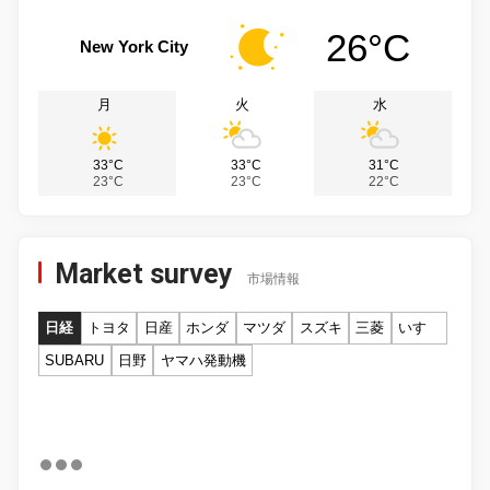
26°C
New York City
月
火
水
33°C
33°C
31°C
23°C
23°C
22°C
Market survey
市場情報
日経
トヨタ
日産
ホンダ
マツダ
スズキ
三菱
いすゞ
SUBARU
日野
ヤマハ発動機