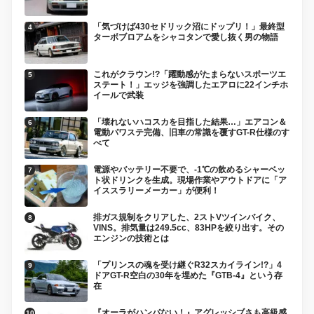
「気づけば430セドリック沼にドップリ！」最終型
ターボブロアムをシャコタンで愛し抜く男の物語
これがクラウン!?「躍動感がたまらないスポーツエ
ステート！」エッジを強調したエアロに22インチホ
イールで武装
「壊れないハコスカを目指した結果…」エアコン＆
電動パワステ完備、旧車の常識を覆すGT-R仕様のす
べて
電源やバッテリー不要で、-1℃の飲めるシャーベッ
ト状ドリンクを生成。現場作業やアウトドアに「ア
イススラリーメーカー」が便利！
排ガス規制をクリアした、2ストVツインバイク、
VINS。排気量は249.5cc、83HPを絞り出す。その
エンジンの技術とは
「プリンスの魂を受け継ぐR32スカイライン!?」4
ドアGT-R空白の30年を埋めた『GTB-4』という存
在
『オーラがハンパない！』アグレッシブさも高級感