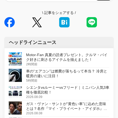
\
記事をシェアする
/
ヘッドラインニュース
Motor-Fan 真夏の読者プレゼント。クルマ・バイ
ク好きに刺さるアイテムを揃えました！
2時間前
車の“エアコン”は燃費が落ちるって本当？ 冷房と
暖房の違いに注目！
5時間前
シエンタvsルーミーvsフリード｜ミニバン人気3車
種を徹底比較！
2026.08.09
ガス・ヴァン・サントが“黄色い車”に込めた意味
とは？名作『マイ・プライベート・アイダホ』が
初のデジタルリマスター版で復活
2026.08.08