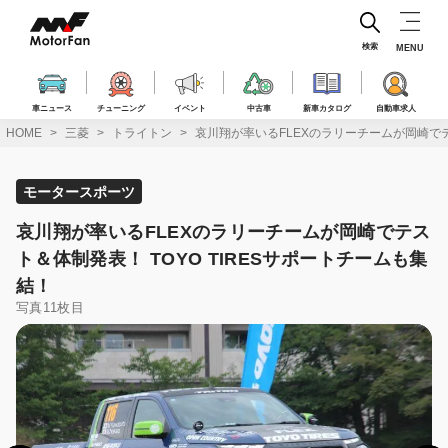
コ
ン
テ
検索
MENU
ン
ツ
へ
車ニュース
チューニング
イベント
中古車
新車カタログ
自動車求人
ス
HOME
三菱
トライトン
哀川翔が率いるFLEXのラリーチームが岡崎でテ
キ
ッ
プ
モータースポーツ
哀川翔が率いるFLEXのラリーチームが岡崎でテス
ト＆体制発表！ TOYO TIRESサポートチームも集
結！
写真11枚目