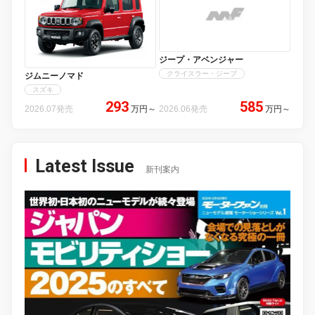
ジープ・アベンジャー
クライスラー・ジープ
ジムニーノマド
スズキ
293
585
2026.07発売
万円
～
2026.06発売
万円
～
Latest Issue
新刊案内