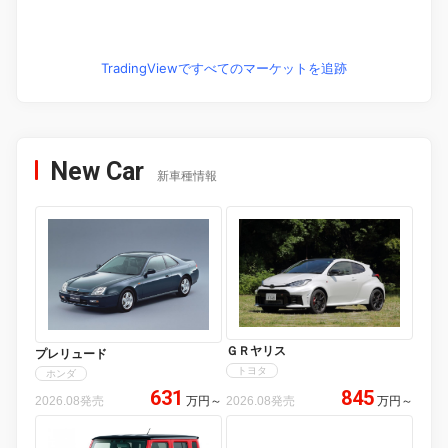
TradingViewですべてのマーケットを追跡
New Car
新車種情報
ＧＲヤリス
プレリュード
トヨタ
ホンダ
631
845
2026.08発売
万円
～
2026.08発売
万円
～