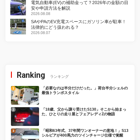
電気自動車(EV)の補助金って？2026年の金額の目
安や申請方法を解説
2026.08.08
SAやPAのEV充電スペースにガソリン車が駐車！
法律的にどう扱われる？
2026.08.07
Ranking
ランキング
「必要なのは半分だけだった。」荷台半分シェルの
最強トランポスタイル
「18歳、父から譲り受けたS130」そこから始まっ
た、ひとりの走り屋とフェアレディZの物語
「昭和63年式、37年間ワンオーナーの意地！」S13
シルビアが400馬力のツインチャージ仕様で覚醒