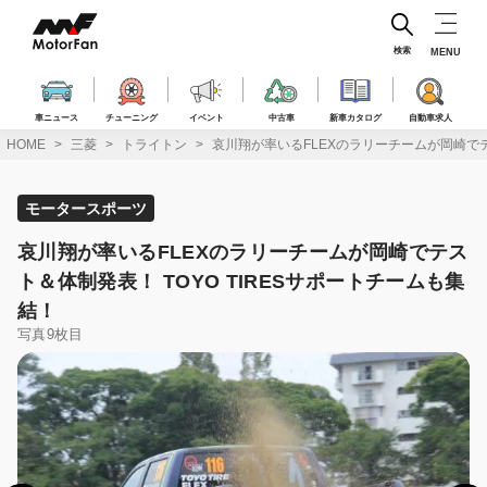
コ
ン
テ
検索
MENU
ン
ツ
へ
車ニュース
チューニング
イベント
中古車
新車カタログ
自動車求人
ス
HOME
三菱
トライトン
哀川翔が率いるFLEXのラリーチームが岡崎でテ
キ
ッ
プ
モータースポーツ
哀川翔が率いるFLEXのラリーチームが岡崎でテス
ト＆体制発表！ TOYO TIRESサポートチームも集
結！
写真9枚目