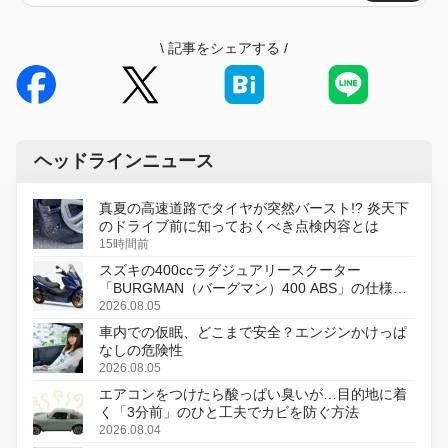
\
記事をシェアする
/
ヘッドラインニュース
真夏の高速道路でタイヤが突然バースト!? 炎天下
のドライブ前に知っておくべき点検内容とは
15時間前
スズキの400ccラグジュアリースクーター
「BURGMAN（バーグマン）400 ABS」の仕様を
変更し、8月18日に発売
2026.08.05
車内での仮眠、どこまで安全？エンジンかけっぱ
なしの危険性
2026.08.05
エアコンをつけたら酸っぱい臭いが…目的地に着
く「3分前」のひと工夫でカビを防ぐ方法
2026.08.04