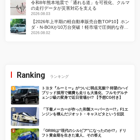
令和8年熊本地震で「通れる道」を可視化、クルマ
の走行データが災害対応を支える
2026.08.03
【2026年上半期の軽自動車販売台数TOP10】ホン
ダ・N-BOXが10万台突破！軽市場で圧倒的な存在
感
2026.08.02
Ranking
ランキング
トヨタ『ルーミー』がついに弱点克服!? 待望のハイ
ブリッド採用で燃費も走りも大進化、フルモデルチ
ェンジ級の変身で近日登場か!? 【予想CG付き】
「下着メーカーが作った和製スーパーカー!?」F1エ
ンジンを積んだジオット・キャスピタという伝説
「GR86は“現代のシルビア”になったのか!?」ドリ
フト黄金期を生きた達人、その答え