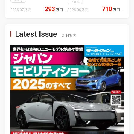
スズキ
トヨタ
293
710
2026.07発売
万円
～
2026.06発売
万円
～
Latest Issue
新刊案内