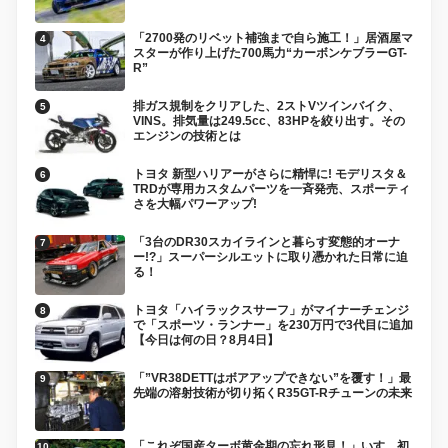
「2700発のリベット補強まで自ら施工！」居酒屋マ
スターが作り上げた700馬力“カーボンケブラーGT-
R”
排ガス規制をクリアした、2ストVツインバイク、
VINS。排気量は249.5cc、83HPを絞り出す。その
エンジンの技術とは
トヨタ 新型ハリアーがさらに精悍に! モデリスタ＆
TRDが専用カスタムパーツを一斉発売、スポーティ
さを大幅パワーアップ!
「3台のDR30スカイラインと暮らす変態的オーナ
ー!?」スーパーシルエットに取り憑かれた日常に迫
る！
トヨタ「ハイラックスサーフ」がマイナーチェンジ
で「スポーツ・ランナー」を230万円で3代目に追加
【今日は何の日？8月4日】
「”VR38DETTはボアアップできない”を覆す！」最
先端の溶射技術が切り拓くR35GT-Rチューンの未来
「これぞ国産ターボ黄金期の忘れ形見！」いすゞ初