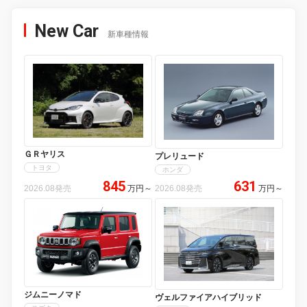
New Car
新車種情報
ＧＲヤリス
プレリュード
トヨタ
ホンダ
845
631
2026.08発売
万円
～
2026.08発売
万円
～
ジムニーノマド
ヴェルファイアハイブリッド