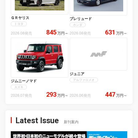
ＧＲヤリス
プレリュード
トヨタ
ホンダ
845
631
2026.08発売
万円
～
2026.08発売
万円
～
ジュニア
アルファロメオ
ジムニーノマド
スズキ
293
447
2026.07発売
万円
～
2026.06発売
万円
～
Latest Issue
新刊案内