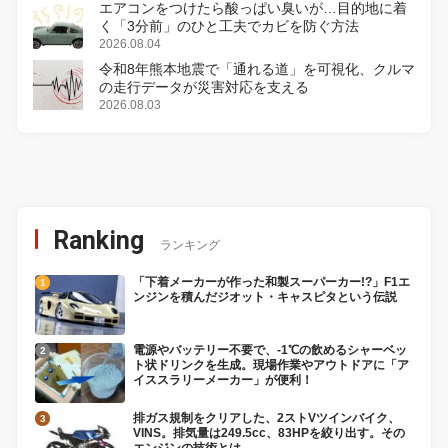
エアコンをつけたら酸っぱい臭いが…目的地に着
く「3分前」のひと工夫でカビを防ぐ方法
2026.08.04
令和8年熊本地震で「通れる道」を可視化、クルマ
の走行データが災害対応を支える
2026.08.03
Ranking
ランキング
「下着メーカーが作った和製スーパーカー!?」F1エ
ンジンを積んだジオット・キャスピタという伝説
電源やバッテリー不要で、-1℃の飲めるシャーベッ
ト状ドリンクを生成。現場作業やアウトドアに「ア
イススラリーメーカー」が便利！
排ガス規制をクリアした、2ストVツインバイク、
VINS。排気量は249.5cc、83HPを絞り出す。その
エンジンの技術とは