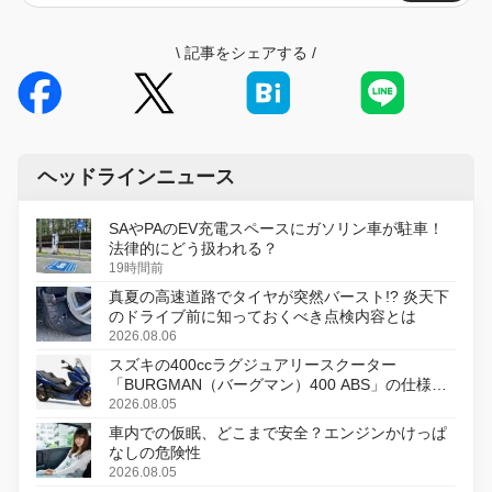
\
記事をシェアする
/
ヘッドラインニュース
SAやPAのEV充電スペースにガソリン車が駐車！
法律的にどう扱われる？
19時間前
真夏の高速道路でタイヤが突然バースト!? 炎天下
のドライブ前に知っておくべき点検内容とは
2026.08.06
スズキの400ccラグジュアリースクーター
「BURGMAN（バーグマン）400 ABS」の仕様を
変更し、8月18日に発売
2026.08.05
車内での仮眠、どこまで安全？エンジンかけっぱ
なしの危険性
2026.08.05