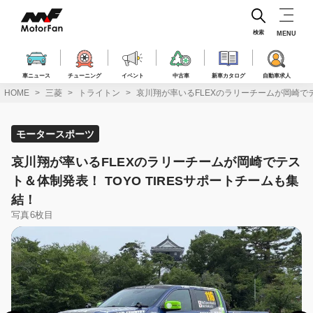
コ
ン
テ
検索
MENU
ン
ツ
へ
車ニュース
チューニング
イベント
中古車
新車カタログ
自動車求人
ス
HOME
三菱
トライトン
哀川翔が率いるFLEXのラリーチームが岡崎でテ
キ
ッ
プ
モータースポーツ
哀川翔が率いるFLEXのラリーチームが岡崎でテス
ト＆体制発表！ TOYO TIRESサポートチームも集
結！
写真6枚目