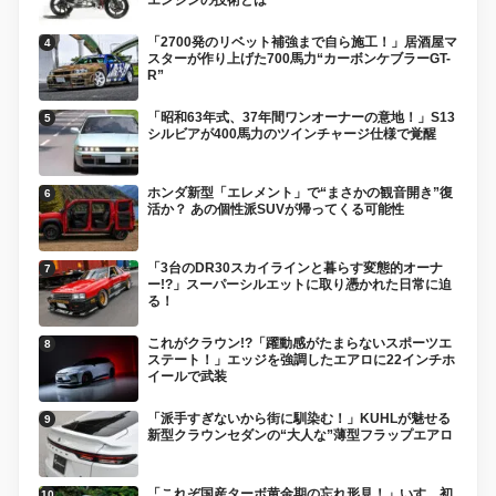
「2700発のリベット補強まで自ら施工！」居酒屋マ
スターが作り上げた700馬力“カーボンケブラーGT-
R”
「昭和63年式、37年間ワンオーナーの意地！」S13
シルビアが400馬力のツインチャージ仕様で覚醒
ホンダ新型「エレメント」で“まさかの観音開き”復
活か？ あの個性派SUVが帰ってくる可能性
「3台のDR30スカイラインと暮らす変態的オーナ
ー!?」スーパーシルエットに取り憑かれた日常に迫
る！
これがクラウン!?「躍動感がたまらないスポーツエ
ステート！」エッジを強調したエアロに22インチホ
イールで武装
「派手すぎないから街に馴染む！」KUHLが魅せる
新型クラウンセダンの“大人な”薄型フラップエアロ
「これぞ国産ターボ黄金期の忘れ形見！」いすゞ初