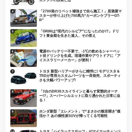
「2700発のリベット補強まで自ら施工！」居酒屋マ
スターが作り上げた700馬力“カーボンケブラーGT-
R”
「GR86は“現代のシルビア”になったのか!?」ドリ
フト黄金期を生きた達人、その答え
電源やバッテリー不要で、-1℃の飲めるシャーベッ
ト状ドリンクを生成。現場作業やアウトドアに「ア
イススラリーメーカー」が便利！
トヨタ 新型ハリアーがさらに精悍に! モデリスタ＆
TRDが専用カスタムパーツを一斉発売、スポーティ
さを大幅パワーアップ!
「3台のDR30スカイラインと暮らす変態的オーナ
ー!?」スーパーシルエットに取り憑かれた日常に迫
る！
ホンダ新型「エレメント」で“まさかの観音開き”復
活か？ あの個性派SUVが帰ってくる可能性
トヨタ「ハイラックスサーフ」がマイナーチェンジ