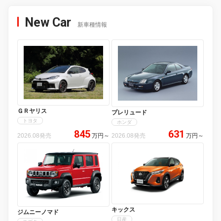
New Car
新車種情報
ＧＲヤリス
プレリュード
トヨタ
ホンダ
845
631
2026.08発売
万円
～
2026.08発売
万円
～
キックス
ジムニーノマド
日産