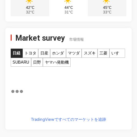
42°C
44°C
45°C
32°C
31°C
33°C
Market survey
市場情報
日経
トヨタ
日産
ホンダ
マツダ
スズキ
三菱
いすゞ
SUBARU
日野
ヤマハ発動機
TradingViewですべてのマーケットを追跡