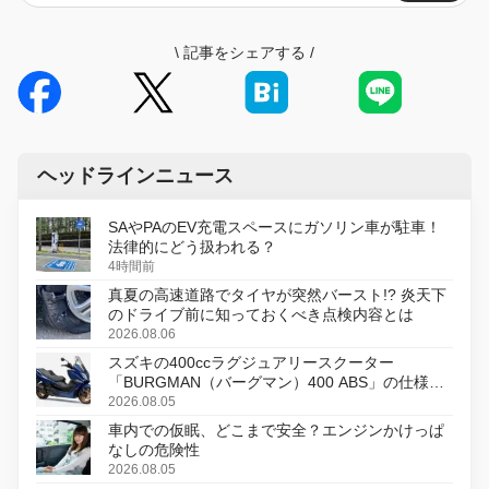
\
記事をシェアする
/
ヘッドラインニュース
SAやPAのEV充電スペースにガソリン車が駐車！
法律的にどう扱われる？
4時間前
真夏の高速道路でタイヤが突然バースト!? 炎天下
のドライブ前に知っておくべき点検内容とは
2026.08.06
スズキの400ccラグジュアリースクーター
「BURGMAN（バーグマン）400 ABS」の仕様を
変更し、8月18日に発売
2026.08.05
車内での仮眠、どこまで安全？エンジンかけっぱ
なしの危険性
2026.08.05