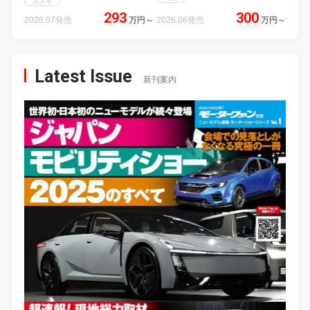
スズキ
293
300
2026.07発売
万円
～
2026.06発売
万円
～
Latest Issue
新刊案内