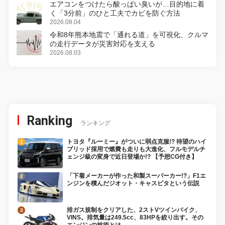
エアコンをつけたら酸っぱい臭いが…目的地に着
く「3分前」のひと工夫でカビを防ぐ方法
2026.08.04
令和8年熊本地震で「通れる道」を可視化、クルマ
の走行データが災害対応を支える
2026.08.03
Ranking
ランキング
トヨタ『ルーミー』がついに弱点克服!? 待望のハイ
ブリッド採用で燃費も走りも大進化、フルモデルチ
ェンジ級の変身で近日登場か!? 【予想CG付き】
「下着メーカーが作った和製スーパーカー!?」F1エ
ンジンを積んだジオット・キャスピタという伝説
排ガス規制をクリアした、2ストVツインバイク、
VINS。排気量は249.5cc、83HPを絞り出す。その
エンジンの技術とは