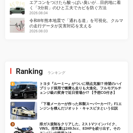
エアコンをつけたら酸っぱい臭いが…目的地に着
く「3分前」のひと工夫でカビを防ぐ方法
2026.08.04
令和8年熊本地震で「通れる道」を可視化、クルマ
の走行データが災害対応を支える
2026.08.03
Ranking
ランキング
トヨタ『ルーミー』がついに弱点克服!? 待望のハイ
ブリッド採用で燃費も走りも大進化、フルモデルチ
ェンジ級の変身で近日登場か!? 【予想CG付き】
「下着メーカーが作った和製スーパーカー!?」F1エ
ンジンを積んだジオット・キャスピタという伝説
排ガス規制をクリアした、2ストVツインバイク、
VINS。排気量は249.5cc、83HPを絞り出す。その
エンジンの技術とは