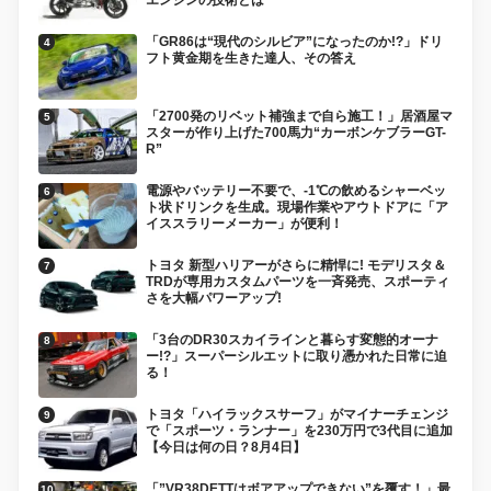
「GR86は“現代のシルビア”になったのか!?」ドリ
フト黄金期を生きた達人、その答え
「2700発のリベット補強まで自ら施工！」居酒屋マ
スターが作り上げた700馬力“カーボンケブラーGT-
R”
電源やバッテリー不要で、-1℃の飲めるシャーベッ
ト状ドリンクを生成。現場作業やアウトドアに「ア
イススラリーメーカー」が便利！
トヨタ 新型ハリアーがさらに精悍に! モデリスタ＆
TRDが専用カスタムパーツを一斉発売、スポーティ
さを大幅パワーアップ!
「3台のDR30スカイラインと暮らす変態的オーナ
ー!?」スーパーシルエットに取り憑かれた日常に迫
る！
トヨタ「ハイラックスサーフ」がマイナーチェンジ
で「スポーツ・ランナー」を230万円で3代目に追加
【今日は何の日？8月4日】
「”VR38DETTはボアアップできない”を覆す！」最