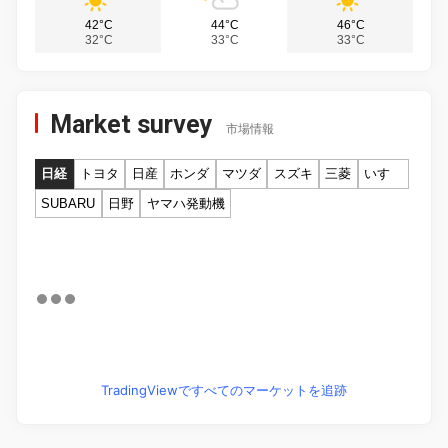
42°C
44°C
46°C
32°C
33°C
33°C
Market survey
市場情報
日経
トヨタ
日産
ホンダ
マツダ
スズキ
三菱
いすゞ
SUBARU
日野
ヤマハ発動機
TradingViewですべてのマーケットを追跡