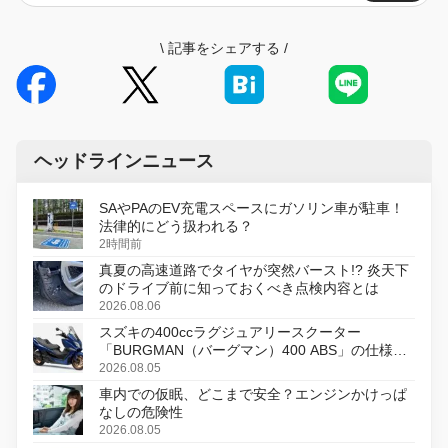
\
記事をシェアする
/
ヘッドラインニュース
SAやPAのEV充電スペースにガソリン車が駐車！
法律的にどう扱われる？
2時間前
真夏の高速道路でタイヤが突然バースト!? 炎天下
のドライブ前に知っておくべき点検内容とは
2026.08.06
スズキの400ccラグジュアリースクーター
「BURGMAN（バーグマン）400 ABS」の仕様を
変更し、8月18日に発売
2026.08.05
車内での仮眠、どこまで安全？エンジンかけっぱ
なしの危険性
2026.08.05