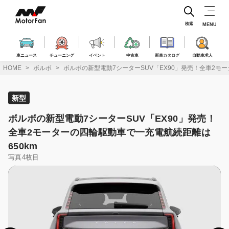
コ
ン
テ
検索
MENU
ン
ツ
へ
車ニュース
チューニング
イベント
中古車
新車カタログ
自動車求人
ス
HOME
ボルボ
ボルボの新型電動7シーターSUV「EX90」発売！全車2モ
キ
ッ
プ
新型
ボルボの新型電動7シーターSUV「EX90」発売！
全車2モーターの四輪駆動車で一充電航続距離は
650km
写真4枚目