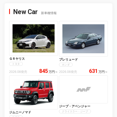
New Car
新車種情報
ＧＲヤリス
プレリュード
トヨタ
ホンダ
845
631
2026.08発売
万円
～
2026.08発売
万円
～
ジープ・アベンジャー
クライスラー・ジープ
ジムニーノマド