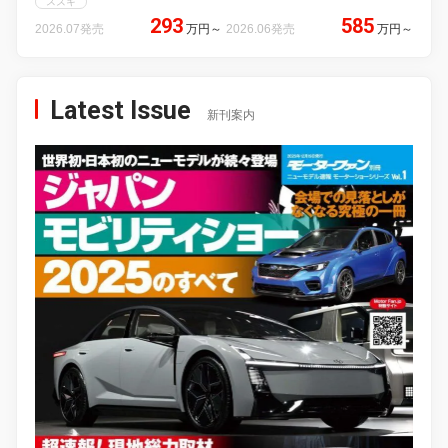
スズキ
293
585
2026.07発売
万円
～
2026.06発売
万円
～
Latest Issue
新刊案内