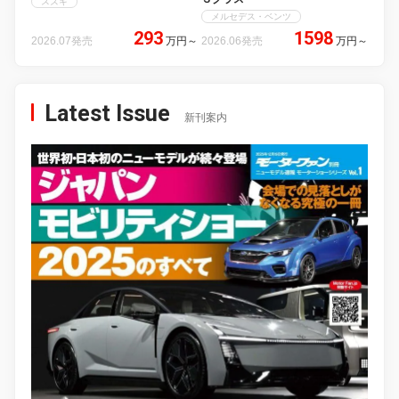
スズキ
メルセデス・ベンツ
293
1598
2026.07発売
万円
～
2026.06発売
万円
～
Latest Issue
新刊案内