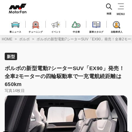
コ
ン
テ
検索
MENU
ン
ツ
へ
車ニュース
チューニング
イベント
中古車
新車カタログ
自動車求人
ス
HOME
ボルボ
ボルボの新型電動7シーターSUV「EX90」発売！全車2モ
キ
ッ
プ
新型
ボルボの新型電動7シーターSUV「EX90」発売！
全車2モーターの四輪駆動車で一充電航続距離は
650km
写真14枚目