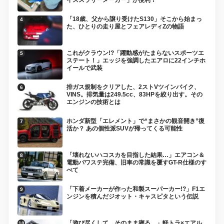
「18歳、父から譲り受けたS130」そこから始まっ
た、ひとりの走り屋とフェアレディZの物語
これがクラウン!?「躍動感がたまらないスポーツエ
ステート！」エッジを強調したエアロに22インチホ
イールで武装
排ガス規制をクリアした、2ストVツインバイク、
VINS。排気量は249.5cc、83HPを絞り出す。その
エンジンの技術とは
ホンダ新型「エレメント」で“まさかの観音開き”復
活か？ あの個性派SUVが帰ってくる可能性
「壊れないハコスカを目指した結果…」エアコン＆
電動パワステ完備、旧車の常識を覆すGT-R仕様のす
べて
「下着メーカーが作った和製スーパーカー!?」F1エ
ンジンを積んだジオット・キャスピタという伝説
「遊び尽くして、そのまま寝る。」軽トラ×エアル