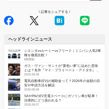
\
記事をシェアする
/
ヘッドラインニュース
シエンタvsルーミーvsフリード｜ミニバン人気3車
種を徹底比較！
6時間前
ガス・ヴァン・サントが“黄色い車”に込めた意味
とは？名作『マイ・プライベート・アイダホ』が
初のデジタルリマスター版で復活
2026.08.08
電気自動車(EV)の補助金って？2026年の金額の目
安や申請方法を解説
2026.08.08
SAやPAのEV充電スペースにガソリン車が駐車！
法律的にどう扱われる？
2026.08.07