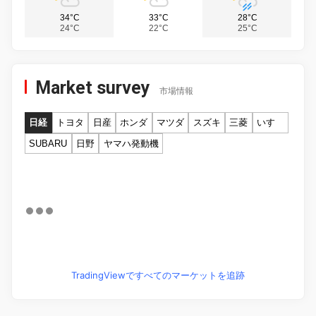
34°C
33°C
28°C
24°C
22°C
25°C
Market survey
市場情報
日経
トヨタ
日産
ホンダ
マツダ
スズキ
三菱
いすゞ
SUBARU
日野
ヤマハ発動機
TradingViewですべてのマーケットを追跡