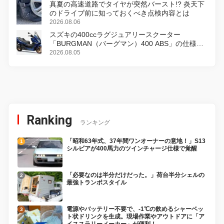
真夏の高速道路でタイヤが突然バースト!? 炎天下
のドライブ前に知っておくべき点検内容とは
2026.08.06
スズキの400ccラグジュアリースクーター
「BURGMAN（バーグマン）400 ABS」の仕様を
変更し、8月18日に発売
2026.08.05
Ranking
ランキング
「昭和63年式、37年間ワンオーナーの意地！」S13
シルビアが400馬力のツインチャージ仕様で覚醒
「必要なのは半分だけだった。」荷台半分シェルの
最強トランポスタイル
電源やバッテリー不要で、-1℃の飲めるシャーベッ
ト状ドリンクを生成。現場作業やアウトドアに「ア
イススラリーメーカー」が便利！