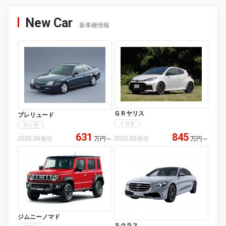
New Car
新車種情報
ＧＲヤリス
プレリュード
トヨタ
ホンダ
631
845
2026.08発売
万円
～
2026.08発売
万円
～
ジムニーノマド
Ｓクラス