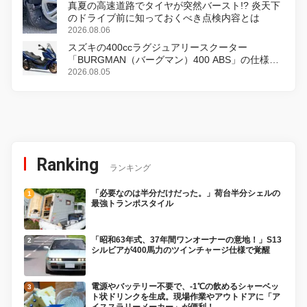
真夏の高速道路でタイヤが突然バースト!? 炎天下
のドライブ前に知っておくべき点検内容とは
2026.08.06
スズキの400ccラグジュアリースクーター
「BURGMAN（バーグマン）400 ABS」の仕様を
変更し、8月18日に発売
2026.08.05
Ranking
ランキング
「必要なのは半分だけだった。」荷台半分シェルの
最強トランポスタイル
「昭和63年式、37年間ワンオーナーの意地！」S13
シルビアが400馬力のツインチャージ仕様で覚醒
電源やバッテリー不要で、-1℃の飲めるシャーベッ
ト状ドリンクを生成。現場作業やアウトドアに「ア
イススラリーメーカー」が便利！