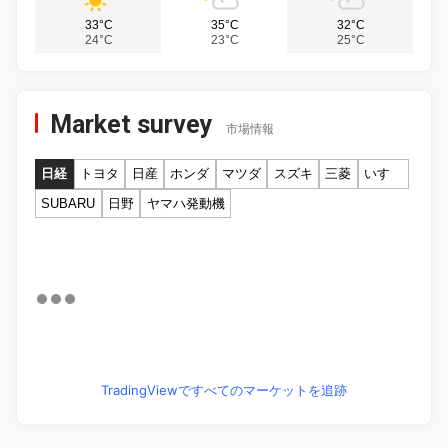
33°C
35°C
32°C
24°C
23°C
25°C
Market survey
市場情報
日経
トヨタ
日産
ホンダ
マツダ
スズキ
三菱
いすゞ
SUBARU
日野
ヤマハ発動機
TradingViewですべてのマーケットを追跡