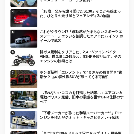
「18歳、父から譲り受けたS130」そこから始まっ
た、ひとりの走り屋とフェアレディZの物語
これがクラウン!?「躍動感がたまらないスポーツエ
ステート！」エッジを強調したエアロに22インチホ
イールで武装
排ガス規制をクリアした、2ストVツインバイク、
VINS。排気量は249.5cc、83HPを絞り出す。その
エンジンの技術とは
ホンダ新型「エレメント」で“まさかの観音開き”復
活か？ あの個性派SUVが帰ってくる可能性
「壊れないハコスカを目指した結果…」エアコン＆
電動パワステ完備、旧車の常識を覆すGT-R仕様のす
べて
「下着メーカーが作った和製スーパーカー!?」F1エ
ンジンを積んだジオット・キャスピタという伝説
「気づけば430セドリック沼にドップリ！」最終型