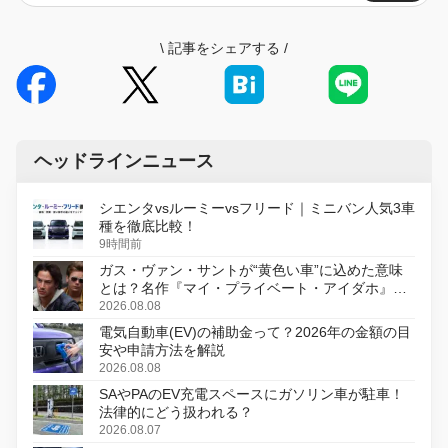
\
記事をシェアする
/
ヘッドラインニュース
シエンタvsルーミーvsフリード｜ミニバン人気3車
種を徹底比較！
9時間前
ガス・ヴァン・サントが“黄色い車”に込めた意味
とは？名作『マイ・プライベート・アイダホ』が
初のデジタルリマスター版で復活
2026.08.08
電気自動車(EV)の補助金って？2026年の金額の目
安や申請方法を解説
2026.08.08
SAやPAのEV充電スペースにガソリン車が駐車！
法律的にどう扱われる？
2026.08.07