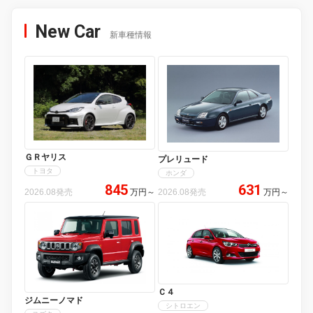
New Car
新車種情報
ＧＲヤリス
プレリュード
トヨタ
ホンダ
845
631
2026.08発売
万円
～
2026.08発売
万円
～
Ｃ４
ジムニーノマド
シトロエン