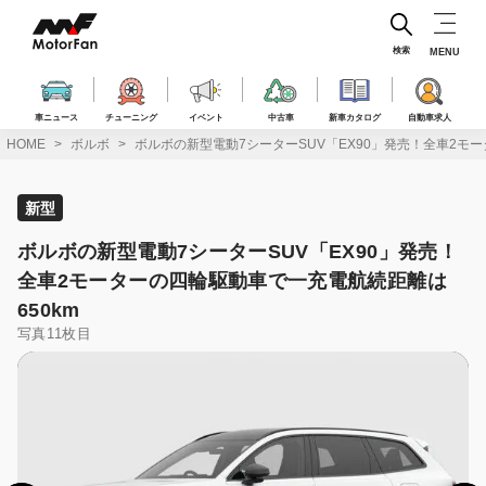
コ
ン
テ
検索
MENU
ン
ツ
へ
車ニュース
チューニング
イベント
中古車
新車カタログ
自動車求人
ス
HOME
ボルボ
ボルボの新型電動7シーターSUV「EX90」発売！全車2モ
キ
ッ
プ
新型
ボルボの新型電動7シーターSUV「EX90」発売！
全車2モーターの四輪駆動車で一充電航続距離は
650km
写真11枚目