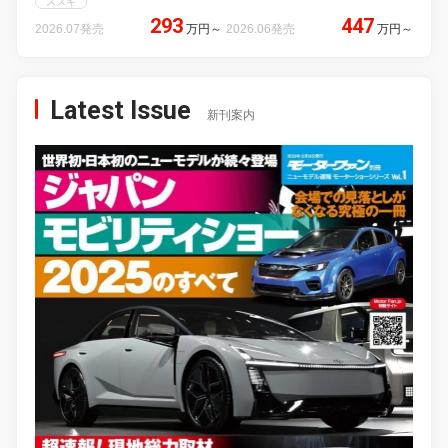
スズキ
293
447
2026.07発売
万円
～
2026.06発売
万円
～
Latest Issue
新刊案内