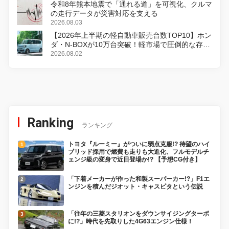
令和8年熊本地震で「通れる道」を可視化、クルマ
の走行データが災害対応を支える
2026.08.03
【2026年上半期の軽自動車販売台数TOP10】ホン
ダ・N-BOXが10万台突破！軽市場で圧倒的な存在
感
2026.08.02
Ranking
ランキング
トヨタ『ルーミー』がついに弱点克服!? 待望のハイ
ブリッド採用で燃費も走りも大進化、フルモデルチ
ェンジ級の変身で近日登場か!? 【予想CG付き】
「下着メーカーが作った和製スーパーカー!?」F1エ
ンジンを積んだジオット・キャスピタという伝説
「往年の三菱スタリオンをダウンサイジングターボ
に!?」時代を先取りした4G63エンジン仕様！