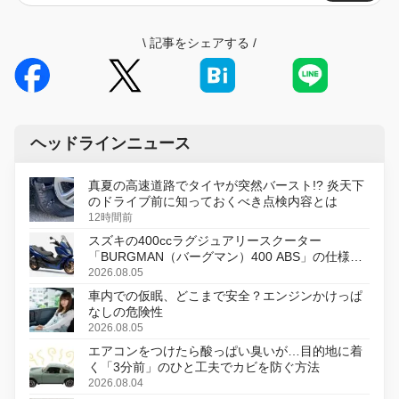
\
記事をシェアする
/
ヘッドラインニュース
真夏の高速道路でタイヤが突然バースト!? 炎天下
のドライブ前に知っておくべき点検内容とは
12時間前
スズキの400ccラグジュアリースクーター
「BURGMAN（バーグマン）400 ABS」の仕様を
変更し、8月18日に発売
2026.08.05
車内での仮眠、どこまで安全？エンジンかけっぱ
なしの危険性
2026.08.05
エアコンをつけたら酸っぱい臭いが…目的地に着
く「3分前」のひと工夫でカビを防ぐ方法
2026.08.04