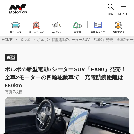
コ
ン
テ
検索
MENU
ン
ツ
へ
車ニュース
チューニング
イベント
中古車
新車カタログ
自動車求人
ス
HOME
ボルボ
ボルボの新型電動7シーターSUV「EX90」発売！全車2モ
キ
ッ
プ
新型
ボルボの新型電動7シーターSUV「EX90」発売！
全車2モーターの四輪駆動車で一充電航続距離は
650km
写真7枚目