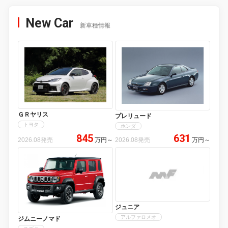
New Car
新車種情報
ＧＲヤリス
プレリュード
トヨタ
ホンダ
845
631
2026.08発売
万円
～
2026.08発売
万円
～
ジュニア
アルファロメオ
ジムニーノマド