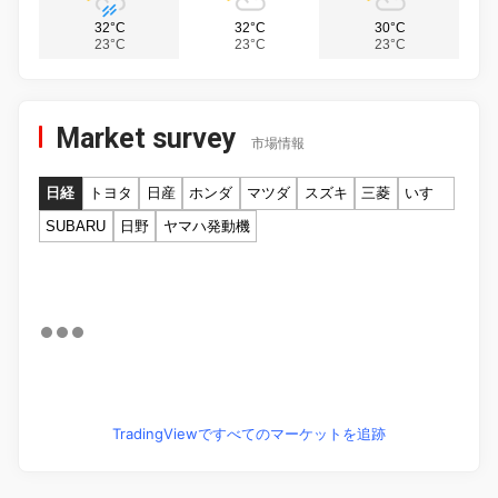
32°C
32°C
30°C
23°C
23°C
23°C
Market survey
市場情報
日経
トヨタ
日産
ホンダ
マツダ
スズキ
三菱
いすゞ
SUBARU
日野
ヤマハ発動機
TradingViewですべてのマーケットを追跡