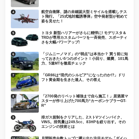
航空自衛隊、謎の未確認大型ミサイルを搭載しテス
ト飛行。「25式地対艦誘導弾」空中発射型が初めて
姿を見せた！
トヨタ 新型ハリアーがさらに精悍に! モデリスタ＆
TRDが専用カスタムパーツを一斉発売、スポーティ
さを大幅パワーアップ!
「ジムニーノマド」の“弱点”は本当か？ 買う前に知
っておきたい5つのポイント！小回り、燃費、101馬
力、5速MTを徹底チェック
「GR86は“現代のシルビア”になったのか!?」ドリ
フト黄金期を生きた達人、その答え
「2700発のリベット補強まで自ら施工！」居酒屋マ
スターが作り上げた700馬力“カーボンケブラーGT-
R”
排ガス規制をクリアした、2ストVツインバイク、
VINS。排気量は249.5cc、83HPを絞り出す。その
エンジンの技術とは
月間販売台数トップに躍り出た注目モデル「ダイハ