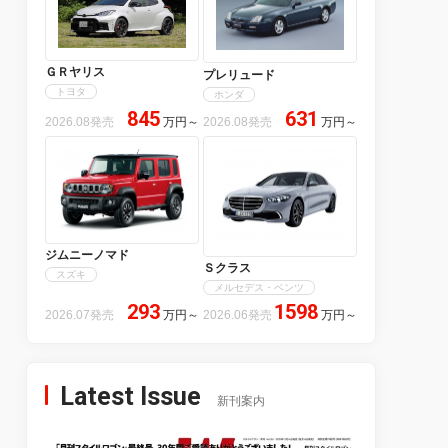
ＧＲヤリス
プレリュード
トヨタ
ホンダ
845
631
2026.08発売
万円
～
2026.08発売
万円
～
ジムニーノマド
Ｓクラス
スズキ
メルセデス・ベンツ
293
1598
2026.07発売
万円
～
2026.06発売
万円
～
Latest Issue
新刊案内