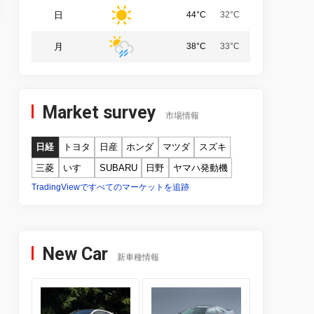
日
44°C
32°C
月
38°C
33°C
Market survey
市場情報
日経
トヨタ
日産
ホンダ
マツダ
スズキ
三菱
いすゞ
SUBARU
日野
ヤマハ発動機
TradingViewですべてのマーケットを追跡
New Car
新車種情報