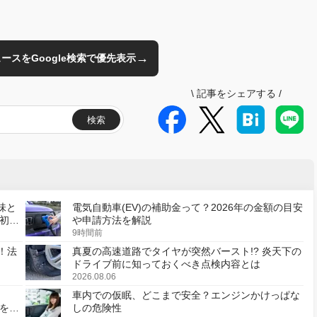
→
のニュースをGoogle検索で優先表示
\
記事をシェアする
/
検索
味と
電気自動車(EV)の補助金って？2026年の金額の目安
初の
や申請方法を解説
9時間前
！法
真夏の高速道路でタイヤが突然バースト!? 炎天下の
ドライブ前に知っておくべき点検内容とは
2026.08.06
車内での仮眠、どこまで安全？エンジンかけっぱな
様を変
しの危険性