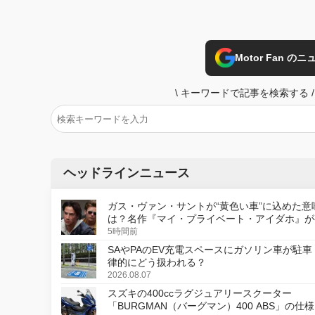
Motor Fan 
\
キーワードで記事を検索する
/
ヘッドラインニュース
ガス・ヴァン・サントが“黄色い車”に込めた意
は？名作『マイ・プライベート・アイダホ』が
デジタルリマスター版で復活
5時間前
SAやPAのEV充電スペースにガソリン車が駐車
律的にどう扱われる？
2026.08.07
スズキの400ccラグジュアリースクーター
「BURGMAN（バーグマン）400 ABS」の仕