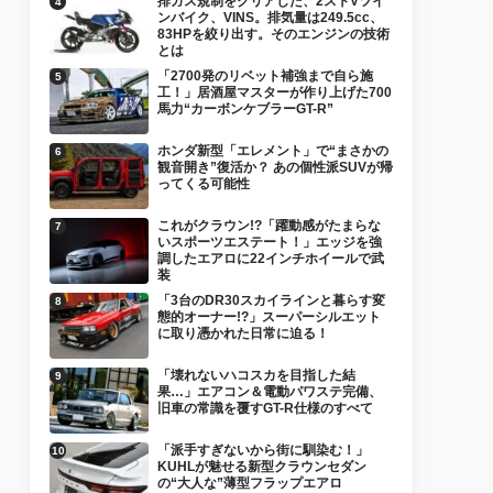
排ガス規制をクリアした、2ストVツイ
ンバイク、VINS。排気量は249.5cc、
83HPを絞り出す。そのエンジンの技術
とは
「2700発のリベット補強まで自ら施
工！」居酒屋マスターが作り上げた700
馬力“カーボンケブラーGT-R”
ホンダ新型「エレメント」で“まさかの
観音開き”復活か？ あの個性派SUVが帰
ってくる可能性
これがクラウン!?「躍動感がたまらな
いスポーツエステート！」エッジを強
調したエアロに22インチホイールで武
装
「3台のDR30スカイラインと暮らす変
態的オーナー!?」スーパーシルエット
に取り憑かれた日常に迫る！
「壊れないハコスカを目指した結
果…」エアコン＆電動パワステ完備、
旧車の常識を覆すGT-R仕様のすべて
「派手すぎないから街に馴染む！」
KUHLが魅せる新型クラウンセダン
の“大人な”薄型フラップエアロ