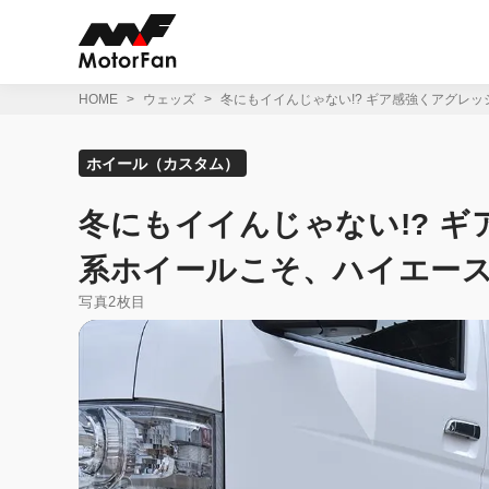
コ
ン
テ
ン
ツ
HOME
ウェッズ
冬にもイイんじゃない!? ギア感強くアグレ
へ
ス
キ
ホイール（カスタム）
ッ
プ
冬にもイイんじゃない!? 
系ホイールこそ、ハイエー
写真2枚目