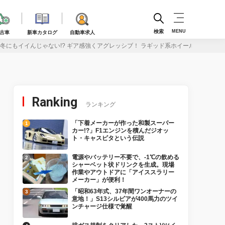
検索
MENU
古車
新車カタログ
自動車求人
冬にもイイんじゃない!? ギア感強くアグレッシブ！ ラギッド系ホイールこそ、ハ
Ranking
ランキング
「下着メーカーが作った和製スーパー
カー!?」F1エンジンを積んだジオッ
ト・キャスピタという伝説
電源やバッテリー不要で、-1℃の飲める
シャーベット状ドリンクを生成。現場
作業やアウトドアに「アイススラリー
メーカー」が便利！
「昭和63年式、37年間ワンオーナーの
意地！」S13シルビアが400馬力のツイ
ンチャージ仕様で覚醒