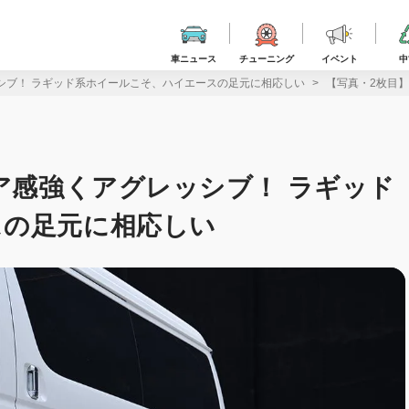
車ニュース
チューニング
イベント
中
ッシブ！ ラギッド系ホイールこそ、ハイエースの足元に相応しい
【写真・2枚目】
ギア感強くアグレッシブ！ ラギッド
スの足元に相応しい