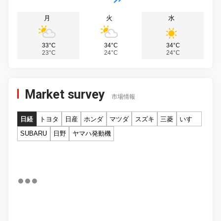
月
火
水
33°C
34°C
34°C
23°C
24°C
24°C
Market survey
市場情報
日経
トヨタ
日産
ホンダ
マツダ
スズキ
三菱
いすゞ
SUBARU
日野
ヤマハ発動機