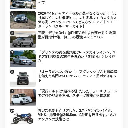
べて
2026年4月からディーゼルが選べなくなった！『よ
り逞しく、より機能的に、より泥臭く』カスタム人
気も高いランクル250ってどんなクルマ？【トヨ
タ・ランドクルーザーガイド】
三菱「デリカD:6」はPHEVで生まれ変わる？ 次期
型が目指す“唯一無二”の最強SUVミニバン
「プリンスの魂を受け継ぐR32スカイライン!?」4
ドアGT-R空白の30年を埋めた『GTB-4』という存
在
『オーラがハンパない！』アグレッシブさも高級感
も備えた名門WALDのジムニーノマド用ボディキッ
ト
「現行アルトは“遊べる軽”だった！」ECUチューン
でCVTの弱点を克服、スポーツ性能が大幅進化
排ガス規制をクリアした、2ストVツインバイク、
VINS。排気量は249.5cc、83HPを絞り出す。その
エンジンの技術とは