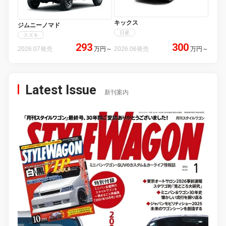
キックス
ジムニーノマド
日産
スズキ
293
300
2026.07発売
万円
～
2026.06発売
万円
～
Latest Issue
新刊案内