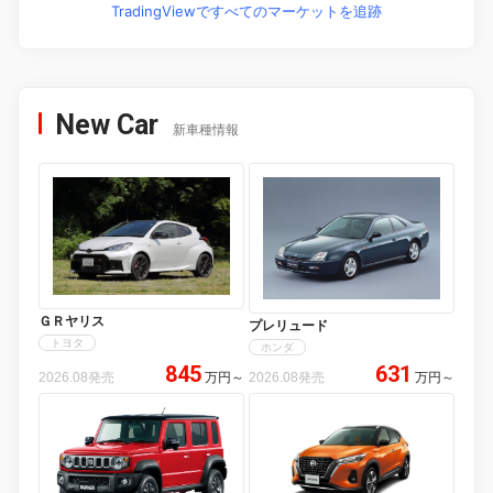
TradingViewですべてのマーケットを追跡
New Car
新車種情報
ＧＲヤリス
プレリュード
トヨタ
ホンダ
845
631
2026.08発売
万円
～
2026.08発売
万円
～