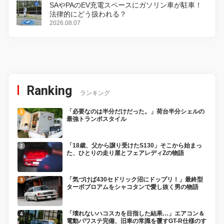
SAやPAのEV充電スペースにガソリン車が駐車！
法律的にどう扱われる？
2026.08.07
Ranking
ランキング
「必要なのは半分だけだった。」荷台半分シェルの
最強トランポスタイル
「18歳、父から譲り受けたS130」そこから始まっ
た、ひとりの走り屋とフェアレディZの物語
「気づけば430セドリック沼にドップリ！」最終型
ターボブロアムをシャコタンで愛し抜く男の物語
「壊れないハコスカを目指した結果…」エアコン＆
電動パワステ完備、旧車の常識を覆すGT-R仕様のす