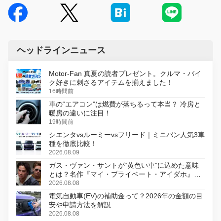
ヘッドラインニュース
Motor-Fan 真夏の読者プレゼント。クルマ・バイ
ク好きに刺さるアイテムを揃えました！
16時間前
車の“エアコン”は燃費が落ちるって本当？ 冷房と
暖房の違いに注目！
19時間前
シエンタvsルーミーvsフリード｜ミニバン人気3車
種を徹底比較！
2026.08.09
ガス・ヴァン・サントが“黄色い車”に込めた意味
とは？名作『マイ・プライベート・アイダホ』が
初のデジタルリマスター版で復活
2026.08.08
電気自動車(EV)の補助金って？2026年の金額の目
安や申請方法を解説
2026.08.08