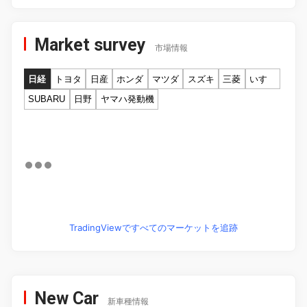
Market survey
市場情報
日経
トヨタ
日産
ホンダ
マツダ
スズキ
三菱
いすゞ
SUBARU
日野
ヤマハ発動機
TradingViewですべてのマーケットを追跡
New Car
新車種情報