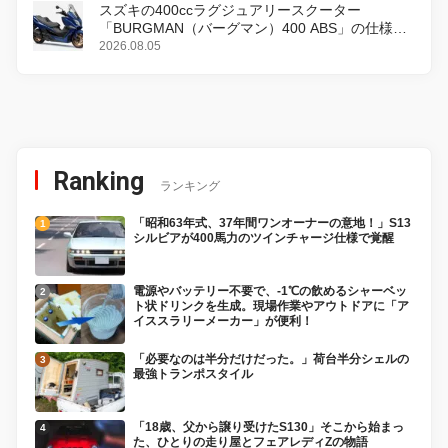
スズキの400ccラグジュアリースクーター
「BURGMAN（バーグマン）400 ABS」の仕様を
変更し、8月18日に発売
2026.08.05
Ranking
ランキング
「昭和63年式、37年間ワンオーナーの意地！」S13
シルビアが400馬力のツインチャージ仕様で覚醒
電源やバッテリー不要で、-1℃の飲めるシャーベッ
ト状ドリンクを生成。現場作業やアウトドアに「ア
イススラリーメーカー」が便利！
「必要なのは半分だけだった。」荷台半分シェルの
最強トランポスタイル
「18歳、父から譲り受けたS130」そこから始まっ
た、ひとりの走り屋とフェアレディZの物語