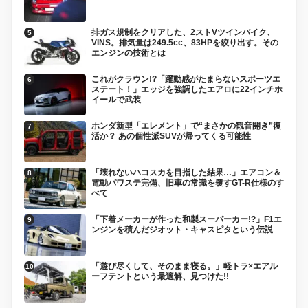
排ガス規制をクリアした、2ストVツインバイク、
VINS。排気量は249.5cc、83HPを絞り出す。その
エンジンの技術とは
これがクラウン!?「躍動感がたまらないスポーツエ
ステート！」エッジを強調したエアロに22インチホ
イールで武装
ホンダ新型「エレメント」で“まさかの観音開き”復
活か？ あの個性派SUVが帰ってくる可能性
「壊れないハコスカを目指した結果…」エアコン＆
電動パワステ完備、旧車の常識を覆すGT-R仕様のす
べて
「下着メーカーが作った和製スーパーカー!?」F1エ
ンジンを積んだジオット・キャスピタという伝説
「遊び尽くして、そのまま寝る。」軽トラ×エアル
ーフテントという最適解、見つけた!!