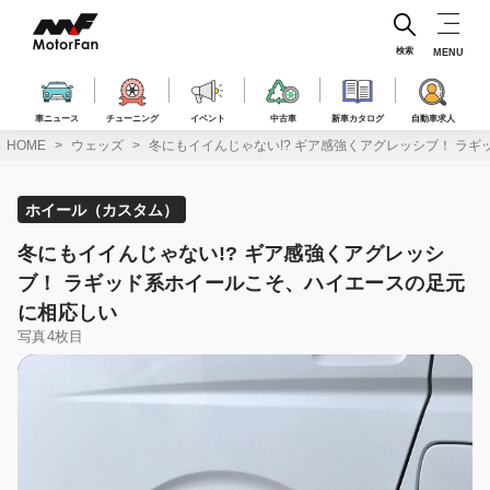
コ
ン
テ
検索
MENU
ン
ツ
へ
車ニュース
チューニング
イベント
中古車
新車カタログ
自動車求人
ス
HOME
ウェッズ
冬にもイイんじゃない!? ギア感強くアグレッシブ！ ラ
キ
ッ
プ
ホイール（カスタム）
冬にもイイんじゃない!? ギア感強くアグレッシ
ブ！ ラギッド系ホイールこそ、ハイエースの足元
に相応しい
写真4枚目