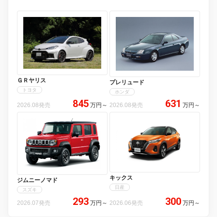
ＧＲヤリス
プレリュード
トヨタ
ホンダ
845
631
2026.08発売
万円
～
2026.08発売
万円
～
キックス
ジムニーノマド
日産
スズキ
293
300
2026.07発売
万円
～
2026.06発売
万円
～