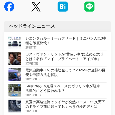
ヘッドラインニュース
シエンタvsルーミーvsフリード｜ミニバン人気3車
種を徹底比較！
2時間前
ガス・ヴァン・サントが“黄色い車”に込めた意味
とは？名作『マイ・プライベート・アイダホ』が
初のデジタルリマスター版で復活
22時間前
電気自動車(EV)の補助金って？2026年の金額の目
安や申請方法を解説
2026.08.08
SAやPAのEV充電スペースにガソリン車が駐車！
法律的にどう扱われる？
2026.08.07
真夏の高速道路でタイヤが突然バースト!? 炎天下
のドライブ前に知っておくべき点検内容とは
2026.08.06