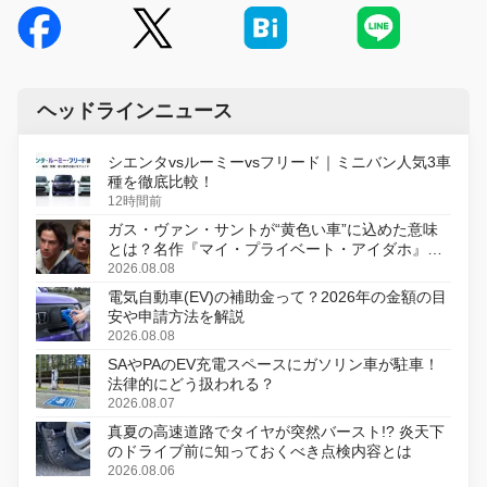
ヘッドラインニュース
シエンタvsルーミーvsフリード｜ミニバン人気3車
種を徹底比較！
12時間前
ガス・ヴァン・サントが“黄色い車”に込めた意味
とは？名作『マイ・プライベート・アイダホ』が
初のデジタルリマスター版で復活
2026.08.08
電気自動車(EV)の補助金って？2026年の金額の目
安や申請方法を解説
2026.08.08
SAやPAのEV充電スペースにガソリン車が駐車！
法律的にどう扱われる？
2026.08.07
真夏の高速道路でタイヤが突然バースト!? 炎天下
のドライブ前に知っておくべき点検内容とは
2026.08.06