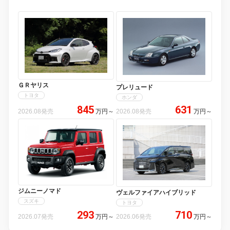
ＧＲヤリス
プレリュード
トヨタ
ホンダ
845
631
2026.08発売
万円
～
2026.08発売
万円
～
ジムニーノマド
ヴェルファイアハイブリッド
スズキ
トヨタ
293
710
2026.07発売
万円
～
2026.06発売
万円
～