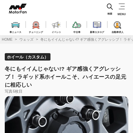
コ
ン
テ
検索
MENU
ン
ツ
へ
車ニュース
チューニング
イベント
中古車
新車カタログ
自動車求人
ス
HOME
ウェッズ
冬にもイイんじゃない!? ギア感強くアグレッシブ！ ラ
キ
ッ
プ
ホイール（カスタム）
冬にもイイんじゃない!? ギア感強くアグレッシ
ブ！ ラギッド系ホイールこそ、ハイエースの足元
に相応しい
写真6枚目