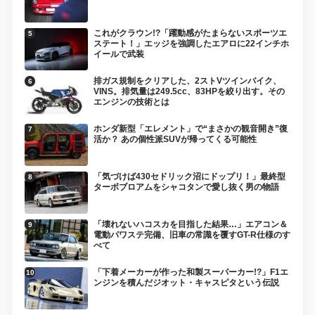
これがクラウン!?「躍動感がたまらないスポーツエ
ステート！」エッジを強調したエアロに22インチホ
イールで武装
排ガス規制をクリアした、2ストVツインバイク、
VINS。排気量は249.5cc、83HPを絞り出す。その
エンジンの技術とは
ホンダ新型「エレメント」で“まさかの観音開き”復
活か？ あの個性派SUVが帰ってくる可能性
「気づけば430セドリック沼にドップリ！」最終型
ターボブロアムをシャコタンで愛し抜く男の物語
「壊れないハコスカを目指した結果…」エアコン＆
電動パワステ完備、旧車の常識を覆すGT-R仕様のす
べて
「下着メーカーが作った和製スーパーカー!?」F1エ
ンジンを積んだジオット・キャスピタという伝説