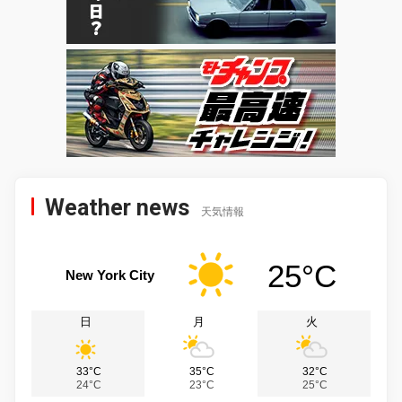
Weather news
天気情報
25°C
New York City
日
月
火
33°C
35°C
32°C
24°C
23°C
25°C