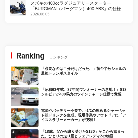
スズキの400ccラグジュアリースクーター
「BURGMAN（バーグマン）400 ABS」の仕様を
変更し、8月18日に発売
2026.08.05
Ranking
ランキング
「必要なのは半分だけだった。」荷台半分シェルの
最強トランポスタイル
「昭和63年式、37年間ワンオーナーの意地！」S13
シルビアが400馬力のツインチャージ仕様で覚醒
電源やバッテリー不要で、-1℃の飲めるシャーベッ
ト状ドリンクを生成。現場作業やアウトドアに「ア
イススラリーメーカー」が便利！
「18歳、父から譲り受けたS130」そこから始まっ
た、ひとりの走り屋とフェアレディZの物語