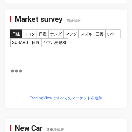
Market survey
市場情報
日経
トヨタ
日産
ホンダ
マツダ
スズキ
三菱
いすゞ
SUBARU
日野
ヤマハ発動機
TradingViewですべてのマーケットを追跡
New Car
新車種情報