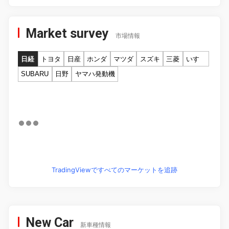
Market survey
市場情報
日経
トヨタ
日産
ホンダ
マツダ
スズキ
三菱
いすゞ
SUBARU
日野
ヤマハ発動機
TradingViewですべてのマーケットを追跡
New Car
新車種情報