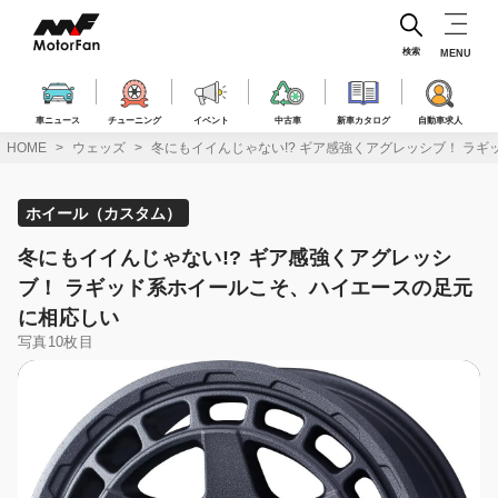
コ
ン
テ
検索
MENU
ン
ツ
へ
車ニュース
チューニング
イベント
中古車
新車カタログ
自動車求人
ス
HOME
ウェッズ
冬にもイイんじゃない!? ギア感強くアグレッシブ！ ラ
キ
ッ
プ
ホイール（カスタム）
冬にもイイんじゃない!? ギア感強くアグレッシ
ブ！ ラギッド系ホイールこそ、ハイエースの足元
に相応しい
写真10枚目