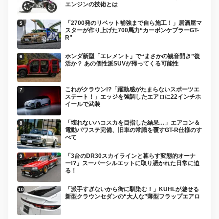
エンジンの技術とは
「2700発のリベット補強まで自ら施工！」居酒屋マ
スターが作り上げた700馬力“カーボンケブラーGT-
R”
ホンダ新型「エレメント」で“まさかの観音開き”復
活か？ あの個性派SUVが帰ってくる可能性
これがクラウン!?「躍動感がたまらないスポーツエ
ステート！」エッジを強調したエアロに22インチホ
イールで武装
「壊れないハコスカを目指した結果…」エアコン＆
電動パワステ完備、旧車の常識を覆すGT-R仕様のす
べて
「3台のDR30スカイラインと暮らす変態的オーナ
ー!?」スーパーシルエットに取り憑かれた日常に迫
る！
「派手すぎないから街に馴染む！」KUHLが魅せる
新型クラウンセダンの“大人な”薄型フラップエアロ