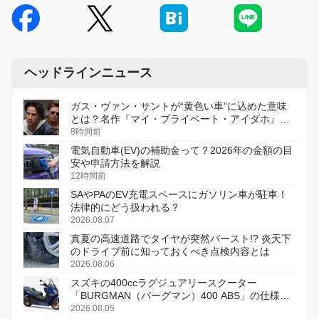
ヘッドラインニュース
ガス・ヴァン・サントが“黄色い車”に込めた意味
とは？名作『マイ・プライベート・アイダホ』が
初のデジタルリマスター版で復活
8時間前
電気自動車(EV)の補助金って？2026年の金額の目
安や申請方法を解説
12時間前
SAやPAのEV充電スペースにガソリン車が駐車！
法律的にどう扱われる？
2026.08.07
真夏の高速道路でタイヤが突然バースト!? 炎天下
のドライブ前に知っておくべき点検内容とは
2026.08.06
スズキの400ccラグジュアリースクーター
「BURGMAN（バーグマン）400 ABS」の仕様を
変更し、8月18日に発売
2026.08.05