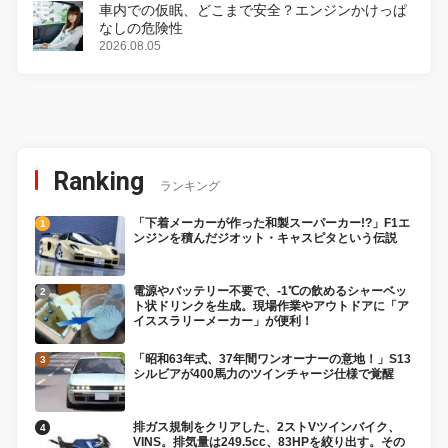
車内での仮眠、どこまで安全？エンジンかけっぱ
なしの危険性
2026.08.05
Ranking
ランキング
「下着メーカーが作った和製スーパーカー!?」F1エ
ンジンを積んだジオット・キャスピタという伝説
電源やバッテリー不要で、-1℃の飲めるシャーベッ
ト状ドリンクを生成。現場作業やアウトドアに「ア
イススラリーメーカー」が便利！
「昭和63年式、37年間ワンオーナーの意地！」S13
シルビアが400馬力のツインチャージ仕様で覚醒
排ガス規制をクリアした、2ストVツインバイク、
VINS。排気量は249.5cc、83HPを絞り出す。その