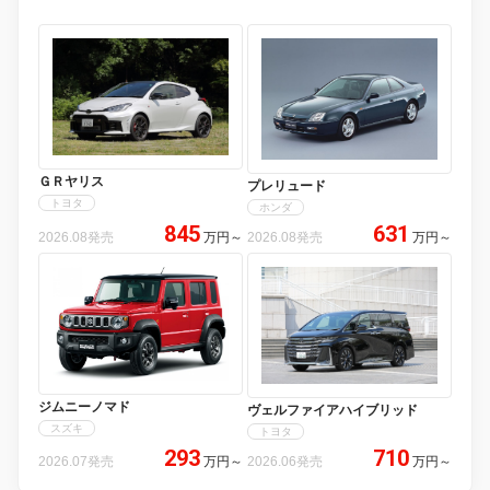
ＧＲヤリス
プレリュード
トヨタ
ホンダ
845
631
2026.08発売
万円
～
2026.08発売
万円
～
ジムニーノマド
ヴェルファイアハイブリッド
スズキ
トヨタ
293
710
2026.07発売
万円
～
2026.06発売
万円
～