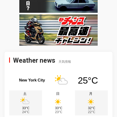
Weather news
天気情報
25°C
New York City
土
日
月
33°C
33°C
32°C
24°C
23°C
22°C