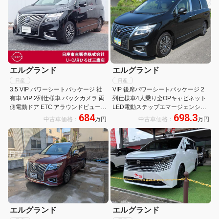
エルグランド
エルグランド
日産
日産
3.5 VIP パワーシートパッケージ 社
VIP 後席パワーシートパッケージ 2
有車 VIP 2列仕様車 バックカメラ 両
列仕様車4人乗り全OPキャビネット
側電動ドア ETC アラウンドビュー
LED電動ステップエマージェンシ車
684
698.3
誤発進抑制 黒革シート
線逸脱防止レダクル踏間違防止プレ
中古車価格：
万円
中古車価格：
万円
ミアムホワイトレザーシートWサン
ルーフ純正ナビ後席TVアラビュMス
マートミラーパワーバック両電ドア
エルグランド
エルグランド