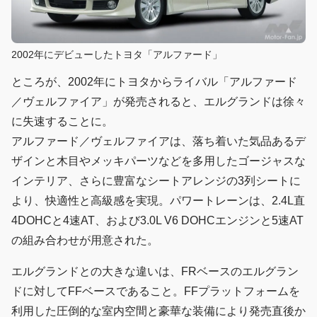
2002年にデビューしたトヨタ「アルファード」
ところが、2002年にトヨタからライバル「アルファード
／ヴェルファイア」が発売されると、エルグランドは徐々
に失速することに。
アルファード／ヴェルファイアは、落ち着いた気品あるデ
ザインと木目やメッキパーツなどを多用したゴージャスな
インテリア、さらに豊富なシートアレンジの3列シートに
より、快適性と高級感を実現。パワートレーンは、2.4L直
4DOHCと4速AT、および3.0L V6 DOHCエンジンと5速AT
の組み合わせが用意された。
エルグランドとの大きな違いは、FRベースのエルグラン
ドに対してFFベースであること。FFプラットフォームを
利用した圧倒的な室内空間と豪華な装備により発売直後か