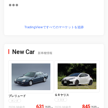
TradingViewですべてのマーケットを追跡
New Car
新車種情報
ＧＲヤリス
プレリュード
トヨタ
ホンダ
631
845
2026.08発売
万円
～
2026.08発売
万円
～