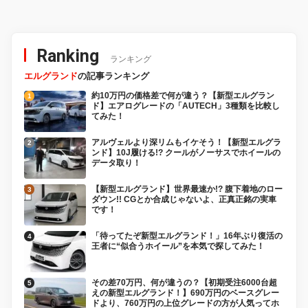
Ranking
ランキング
エルグランド
の記事ランキング
約10万円の価格差で何が違う？【新型エルグラン
ド】エアログレードの「AUTECH」3種類を比較し
てみた！
アルヴェルより深リムもイケそう！【新型エルグラ
ンド】10J履ける!? クールがノーサスでホイールの
データ取り！
【新型エルグランド】世界最速か!? 腹下着地のロー
ダウン!! CGとか合成じゃないよ、正真正銘の実車
です！
「待ってたぞ新型エルグランド！」16年ぶり復活の
王者に“似合うホイール”を本気で探してみた！
その差70万円、何が違うの？【初期受注6000台超
えの新型エルグランド！】690万円のベースグレー
ドより、760万円の上位グレードの方が人気ってホ