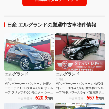
日産 エルグランドの厳選中古車物件情報
エルグランド
エルグランド
日産
日産
VIP パワーシートパッケージ 純正メ
VIP パワーシートパッケージ 4WD/2
ーカーナビ OBD検査 4人乗り サンル
列シート仕様/4人乗り/禁煙車/サンル
ーフ フリップダウンモニター シート
ーフ/両側パワースライド/左電動サイ
620.9
657.5
ヒーター パワーシート 純正前後ドラ
ドステップ/黒革シート/スマートキー
中古車価格：
万円
中古車価格：
万円
イブレコーダー アラウンドビューモ
3個/ドラレコ/ディーラー記録簿3枚/
ニター
純10型ナビ/後席11型モニター