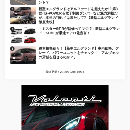
ント？
新型エルグランドはアルファードを超えたか!? 第3
世代e-POWER＆電子制御ダンパーなど魅力満載だ
が、本当の“買い”は果たして? 【新型エルグランド
徹底比較】
「ミスターGT-Rが監修ってマジ!?」新型エルグラン
ド、KUHLが最速エアロ化宣言！
納車報告続々！【新型エルグランド】車両価格、グ
レード、パワーユニットをチェック！「アルヴェル
の牙城を崩せるのか？」
最終更新：2026/08/08 15:14