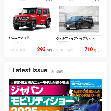
ジムニーノマド
ヴェルファイアハイブリッド
スズキ
トヨタ
293
710
2026.07発売
万円
～
2026.06発売
万円
～
Latest Issue
新刊案内