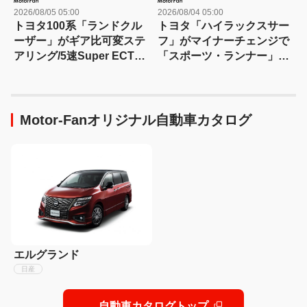
2026/08/05 05:00
2026/08/04 05:00
トヨタ100系「ランドクル
トヨタ「ハイラックスサー
ーザー」がギア比可変ステ
フ」がマイナーチェンジで
アリング/5速Super ECTを
「スポーツ・ランナー」を
採用し380万円～02年にマ
230万円で3代目に追加【今
イナーチェンジ！【今日は
日は何の日？8月4日】
何の日？8月5日】
Motor-Fanオリジナル自動車カタログ
エルグランド
日産
自動車カタログトップ