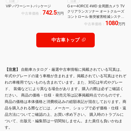
日産
日産
VIP パワーシートパッケージ
G eー4ORCE 4WD 全周囲カメラ TV
742.5
クリアランスソナー オートクルーズ
中古車価格：
万円
コントロール 衝突被害軽減システム
1080
両側電動スライドドア オートマチッ
中古車価格：
万円
クハイビーム オートライト サンルー
フ スマートキー
中古車トップ
【注意】
自動車カタログ・厳選中古車情報に掲載されている写真は、
年式やグレードの違う車種が含まれます。掲載されている写真はそれぞ
れの車種用でないものも含まれています。また、対応は年式やグレー
ド、 装備などにより異なる場合があります。購入の際は必ずご確認く
ださい。 商品の価格・仕様・発売元等は記事掲載時点でのものです。
商品の価格は本体価格と消費税込みの総額表記が混在しております。商
品を購入される際などには、メーカー、ショップで必ず価格・仕様・返
品方法についてご確認の上、お買い求め下さい。 購入時のトラブルに
ついて、出版元・編集部は一切関知しません。また責任も負いかねま
す。