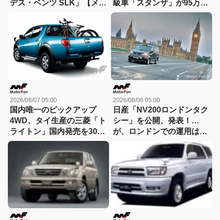
デス・ベンツ SLK」【メル
級車「スタンザ」が95万円
セデスAMG列伝】
～77年誕生【今日は何の
日？8月8日】
2026/08/07 05:00
2026/08/06 05:00
国内唯一のピックアップ
日産「NV200ロンドンタク
4WD、タイ生産の三菱「ト
シー」を公開、発表！…
ライトン」国内発売を300
が、ロンドンでの運用は実
万台限定/294万円で06年に
現できず(涙)【今日は何の
先行予約スタート！【今日
日？8月6日】
は何の日？8月7日】