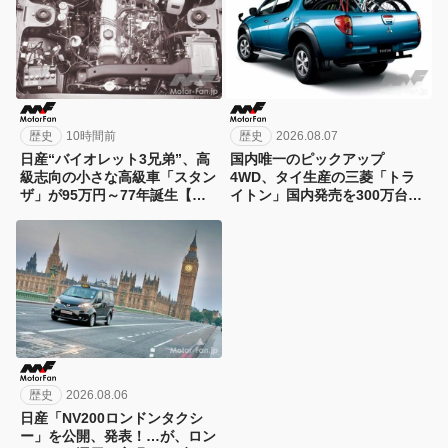
歴史
10時間前
歴史
2026.08.07
日産“バイオレット3兄弟”、高
国内唯一のピックアップ
級志向の小さな高級車「スタン
4WD、タイ生産の三菱「トラ
ザ」が95万円～77年誕生【今
イトン」国内発売を300万台限
日は何の日？8月8日】
定/294万円で06年に先行予約ス
タート！【今日は何の日？8月7
日】
歴史
2026.08.06
日産「NV200ロンドンタクシ
ー」を公開、発表！…が、ロン