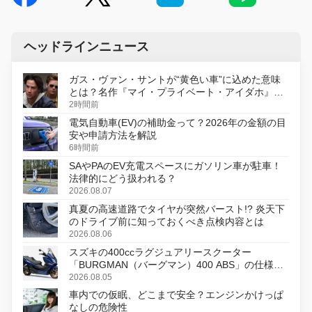
ヘッドラインニュース
ガス・ヴァン・サントが“黄色い車”に込めた意味
とは？名作『マイ・プライベート・アイダホ』が
初のデジタルリマスター版で復活
2時間前
電気自動車(EV)の補助金って？2026年の金額の目
安や申請方法を解説
6時間前
SAやPAのEV充電スペースにガソリン車が駐車！
法律的にどう扱われる？
2026.08.07
真夏の高速道路でタイヤが突然バースト!? 炎天下
のドライブ前に知っておくべき点検内容とは
2026.08.06
スズキの400ccラグジュアリースクーター
「BURGMAN（バーグマン）400 ABS」の仕様を
変更し、8月18日に発売
2026.08.05
車内での仮眠、どこまで安全？エンジンかけっぱ
なしの危険性