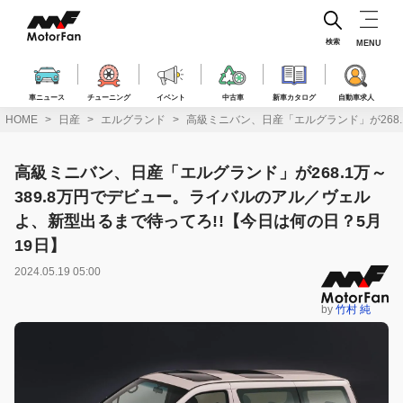
コ
ン
テ
検索
MENU
ン
ツ
へ
車ニュース
チューニング
イベント
中古車
新車カタログ
自動車求人
ス
HOME
日産
エルグランド
高級ミニバン、日産「エルグランド」が268.
キ
ッ
プ
高級ミニバン、日産「エルグランド」が268.1万～
389.8万円でデビュー。ライバルのアル／ヴェル
よ、新型出るまで待ってろ!!【今日は何の日？5月
19日】
2024.05.19 05:00
by
竹村 純