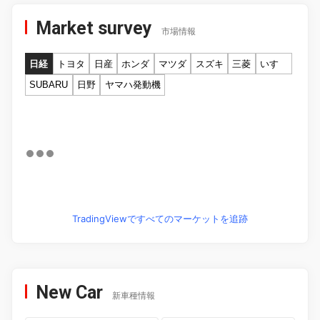
Market survey
市場情報
日経
トヨタ
日産
ホンダ
マツダ
スズキ
三菱
いすゞ
SUBARU
日野
ヤマハ発動機
TradingViewですべてのマーケットを追跡
New Car
新車種情報