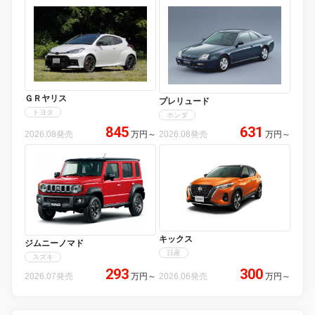
ＧＲヤリス
プレリュード
トヨタ
ホンダ
845
631
2026.08発売
万円
～
2026.08発売
万円
～
キックス
ジムニーノマド
日産
スズキ
293
300
2026.07発売
万円
～
2026.06発売
万円
～