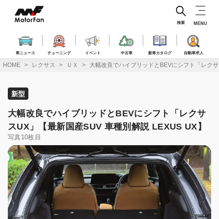
コ
ン
テ
検索
MENU
ン
ツ
へ
車ニュース
チューニング
イベント
中古車
新車カタログ
自動車求人
ス
HOME
レクサス
ＵＸ
大幅改良でハイブリッドとBEVにシフト「レクサスU
キ
ッ
プ
新型
大幅改良でハイブリッドとBEVにシフト「レクサ
スUX」【最新国産SUV 車種別解説 LEXUS UX】
写真10枚目