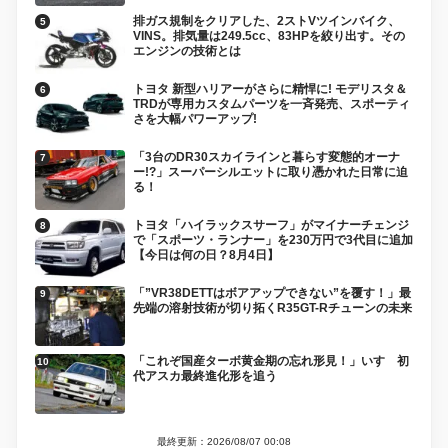
排ガス規制をクリアした、2ストVツインバイク、
VINS。排気量は249.5cc、83HPを絞り出す。その
エンジンの技術とは
トヨタ 新型ハリアーがさらに精悍に! モデリスタ＆
TRDが専用カスタムパーツを一斉発売、スポーティ
さを大幅パワーアップ!
「3台のDR30スカイラインと暮らす変態的オーナ
ー!?」スーパーシルエットに取り憑かれた日常に迫
る！
トヨタ「ハイラックスサーフ」がマイナーチェンジ
で「スポーツ・ランナー」を230万円で3代目に追加
【今日は何の日？8月4日】
「”VR38DETTはボアアップできない”を覆す！」最
先端の溶射技術が切り拓くR35GT-Rチューンの未来
「これぞ国産ターボ黄金期の忘れ形見！」いすゞ初
代アスカ最終進化形を追う
最終更新：2026/08/07 00:08