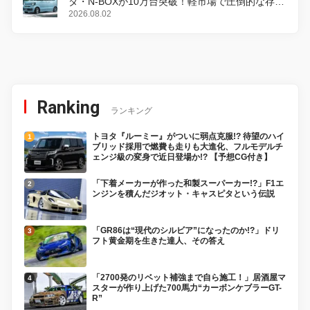
ダ・N-BOXが10万台突破！軽市場で圧倒的な存在
感
2026.08.02
Ranking
ランキング
トヨタ『ルーミー』がついに弱点克服!? 待望のハイ
ブリッド採用で燃費も走りも大進化、フルモデルチ
ェンジ級の変身で近日登場か!? 【予想CG付き】
「下着メーカーが作った和製スーパーカー!?」F1エ
ンジンを積んだジオット・キャスピタという伝説
「GR86は“現代のシルビア”になったのか!?」ドリ
フト黄金期を生きた達人、その答え
「2700発のリベット補強まで自ら施工！」居酒屋マ
スターが作り上げた700馬力“カーボンケブラーGT-
R”