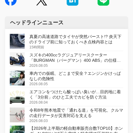
ヘッドラインニュース
真夏の高速道路でタイヤが突然バースト!? 炎天下
のドライブ前に知っておくべき点検内容とは
15時間前
スズキの400ccラグジュアリースクーター
「BURGMAN（バーグマン）400 ABS」の仕様を
変更し、8月18日に発売
2026.08.05
車内での仮眠、どこまで安全？エンジンかけっぱ
なしの危険性
2026.08.05
エアコンをつけたら酸っぱい臭いが…目的地に着
く「3分前」のひと工夫でカビを防ぐ方法
2026.08.04
令和8年熊本地震で「通れる道」を可視化、クルマ
の走行データが災害対応を支える
2026.08.03
【2026年上半期の軽自動車販売台数TOP10】ホン