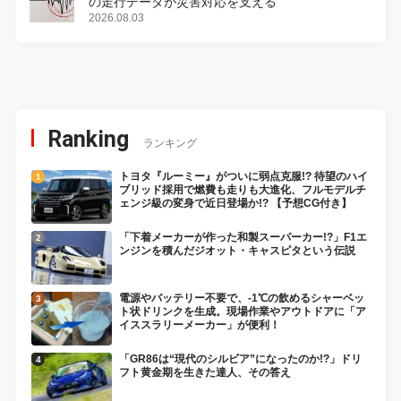
の走行データが災害対応を支える
2026.08.03
Ranking
ランキング
トヨタ『ルーミー』がついに弱点克服!? 待望のハイ
ブリッド採用で燃費も走りも大進化、フルモデルチ
ェンジ級の変身で近日登場か!? 【予想CG付き】
「下着メーカーが作った和製スーパーカー!?」F1エ
ンジンを積んだジオット・キャスピタという伝説
電源やバッテリー不要で、-1℃の飲めるシャーベッ
ト状ドリンクを生成。現場作業やアウトドアに「ア
イススラリーメーカー」が便利！
「GR86は“現代のシルビア”になったのか!?」ドリ
フト黄金期を生きた達人、その答え