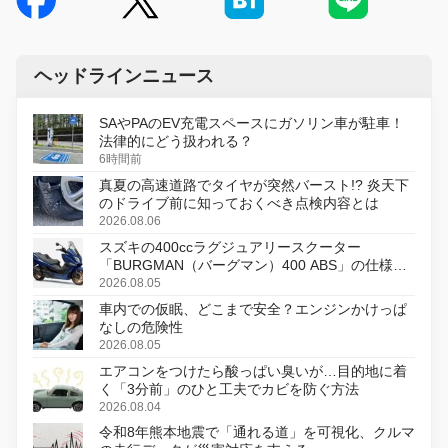
ヘッドラインニュース
SAやPAのEV充電スペースにガソリン車が駐車！
法律的にどう扱われる？
6時間前
真夏の高速道路でタイヤが突然バースト!? 炎天下
のドライブ前に知っておくべき点検内容とは
2026.08.06
スズキの400ccラグジュアリースクーター
「BURGMAN（バーグマン）400 ABS」の仕様を
変更し、8月18日に発売
2026.08.05
車内での仮眠、どこまで安全？エンジンかけっぱ
なしの危険性
2026.08.05
エアコンをつけたら酸っぱい臭いが…目的地に着
く「3分前」のひと工夫でカビを防ぐ方法
2026.08.04
令和8年熊本地震で「通れる道」を可視化、クルマ