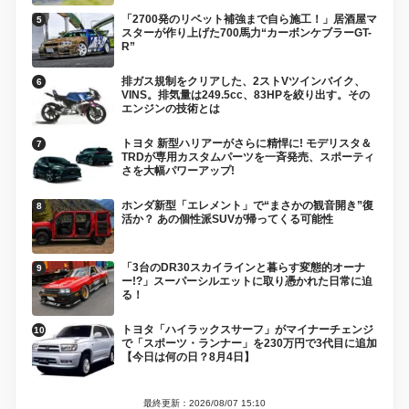
「2700発のリベット補強まで自ら施工！」居酒屋マ
スターが作り上げた700馬力“カーボンケブラーGT-
R”
排ガス規制をクリアした、2ストVツインバイク、
VINS。排気量は249.5cc、83HPを絞り出す。その
エンジンの技術とは
トヨタ 新型ハリアーがさらに精悍に! モデリスタ＆
TRDが専用カスタムパーツを一斉発売、スポーティ
さを大幅パワーアップ!
ホンダ新型「エレメント」で“まさかの観音開き”復
活か？ あの個性派SUVが帰ってくる可能性
「3台のDR30スカイラインと暮らす変態的オーナ
ー!?」スーパーシルエットに取り憑かれた日常に迫
る！
トヨタ「ハイラックスサーフ」がマイナーチェンジ
で「スポーツ・ランナー」を230万円で3代目に追加
【今日は何の日？8月4日】
最終更新：2026/08/07 15:10