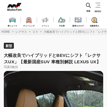
コ
ン
テ
検索
MENU
ン
ツ
へ
車ニュース
チューニング
イベント
中古車
新車カタログ
自動車求人
ス
HOME
レクサス
ＵＸ
大幅改良でハイブリッドとBEVにシフト「レクサスU
キ
ッ
プ
新型
大幅改良でハイブリッドとBEVにシフト「レクサ
スUX」【最新国産SUV 車種別解説 LEXUS UX】
写真5枚目