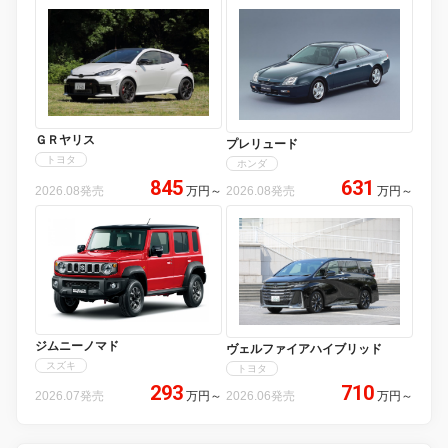
ＧＲヤリス
プレリュード
トヨタ
ホンダ
845
631
2026.08発売
万円
～
2026.08発売
万円
～
ジムニーノマド
ヴェルファイアハイブリッド
スズキ
トヨタ
293
710
2026.07発売
万円
～
2026.06発売
万円
～