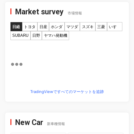
Market survey
市場情報
日経
トヨタ
日産
ホンダ
マツダ
スズキ
三菱
いすゞ
SUBARU
日野
ヤマハ発動機
TradingViewですべてのマーケットを追跡
New Car
新車種情報