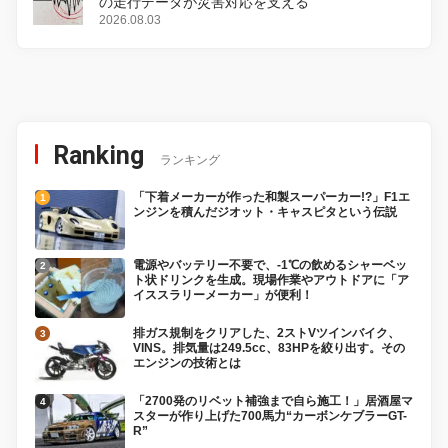
の走行データが災害対応を支える
2026.08.03
Ranking
ランキング
「下着メーカーが作った和製スーパーカー!?」F1エ
ンジンを積んだジオット・キャスピタという伝説
電源やバッテリー不要で、-1℃の飲めるシャーベッ
ト状ドリンクを生成。現場作業やアウトドアに「ア
イススラリーメーカー」が便利！
排ガス規制をクリアした、2ストVツインバイク、
VINS。排気量は249.5cc、83HPを絞り出す。その
エンジンの技術とは
「2700発のリベット補強まで自ら施工！」居酒屋マ
スターが作り上げた700馬力“カーボンケブラーGT-
R”