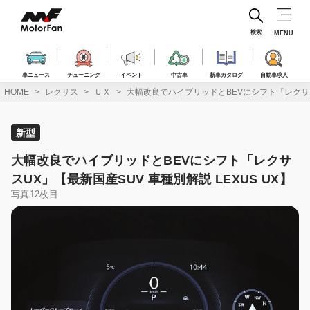
コ
ン
テ
検索
MENU
ン
ツ
へ
車ニュース
チューニング
イベント
中古車
新車カタログ
自動車求人
ス
HOME
レクサス
ＵＸ
大幅改良でハイブリッドとBEVにシフト「レクサスU
キ
ッ
プ
新型
大幅改良でハイブリッドとBEVにシフト「レクサ
スUX」【最新国産SUV 車種別解説 LEXUS UX】
写真12枚目