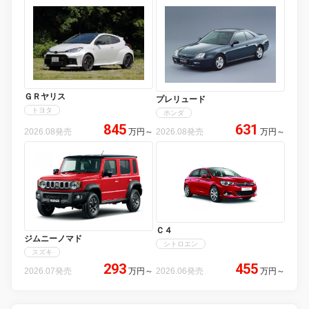
ＧＲヤリス
プレリュード
トヨタ
ホンダ
845
631
2026.08発売
万円
～
2026.08発売
万円
～
Ｃ４
ジムニーノマド
シトロエン
スズキ
293
455
2026.07発売
万円
～
2026.06発売
万円
～