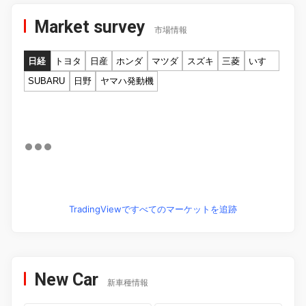
Market survey
市場情報
日経
トヨタ
日産
ホンダ
マツダ
スズキ
三菱
いすゞ
SUBARU
日野
ヤマハ発動機
TradingViewですべてのマーケットを追跡
New Car
新車種情報