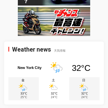
Weather news
天気情報
32°C
New York City
金
土
日
33°C
32°C
32°C
25°C
24°C
24°C