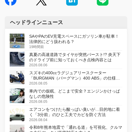
ヘッドラインニュース
SAやPAのEV充電スペースにガソリン車が駐車！
法律的にどう扱われる？
19時間前
真夏の高速道路でタイヤが突然バースト!? 炎天下
のドライブ前に知っておくべき点検内容とは
2026.08.06
スズキの400ccラグジュアリースクーター
「BURGMAN（バーグマン）400 ABS」の仕様を
変更し、8月18日に発売
2026.08.05
車内での仮眠、どこまで安全？エンジンかけっぱ
なしの危険性
2026.08.05
エアコンをつけたら酸っぱい臭いが…目的地に着
く「3分前」のひと工夫でカビを防ぐ方法
2026.08.04
令和8年熊本地震で「通れる道」を可視化、クルマ