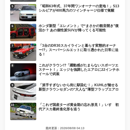
「昭和63年式、37年間ワンオーナーの意地！」S13
シルビアが400馬力のツインチャージ仕様で覚醒
ホンダ新型「エレメント」で“まさかの観音開き”復
活か？ あの個性派SUVが帰ってくる可能性
「3台のDR30スカイラインと暮らす変態的オーナ
ー!?」スーパーシルエットに取り憑かれた日常に迫
る！
これがクラウン!?「躍動感がたまらないスポーツエ
ステート！」エッジを強調したエアロに22インチホ
イールで武装
「派手すぎないから街に馴染む！」KUHLが魅せる
新型クラウンセダンの“大人な”薄型フラップエアロ
「これぞ国産ターボ黄金期の忘れ形見！」いすゞ初
代アスカ最終進化形を追う
最終更新：2026/08/08 04:13