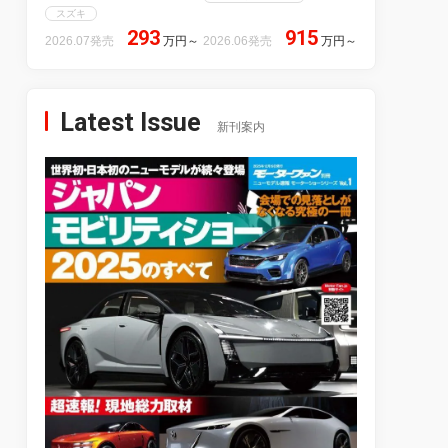
スズキ
293
915
2026.07発売
万円
～
2026.06発売
万円
～
Latest Issue
新刊案内