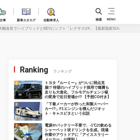
検索
MENU
古車
新車カタログ
自動車求人
幅改良でハイブリッドとBEVにシフト「レクサスUX」【最新国産SUV 車種別解説 L
Ranking
ランキング
トヨタ『ルーミー』がついに弱点克
服!? 待望のハイブリッド採用で燃費も
走りも大進化、フルモデルチェンジ級
の変身で近日登場か!? 【予想CG付き】
「下着メーカーが作った和製スーパー
カー!?」F1エンジンを積んだジオッ
ト・キャスピタという伝説
電源やバッテリー不要で、-1℃の飲める
シャーベット状ドリンクを生成。現場
作業やアウトドアに「アイススラリー
メーカー」が便利！