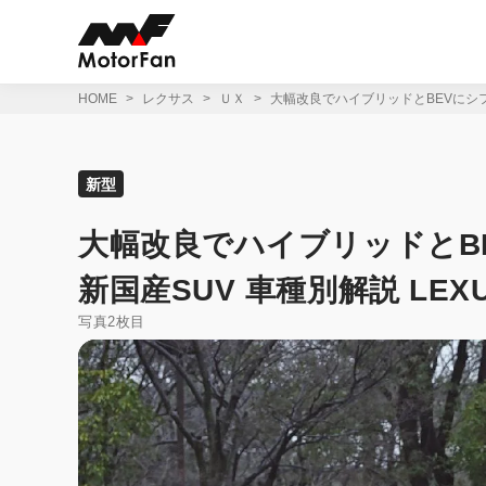
コ
ン
テ
ン
ツ
HOME
レクサス
ＵＸ
大幅改良でハイブリッドとBEVにシフト
へ
ス
キ
ッ
新型
プ
大幅改良でハイブリッドとB
新国産SUV 車種別解説 LEXU
写真2枚目