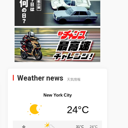
Weather news
天気情報
New York City
24°C
金
31°C
24°C