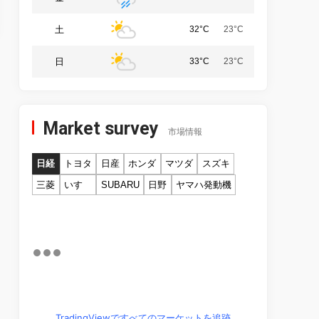
土
32°C
23°C
日
33°C
23°C
Market survey
市場情報
日経
トヨタ
日産
ホンダ
マツダ
スズキ
三菱
いすゞ
SUBARU
日野
ヤマハ発動機
TradingViewですべてのマーケットを追跡