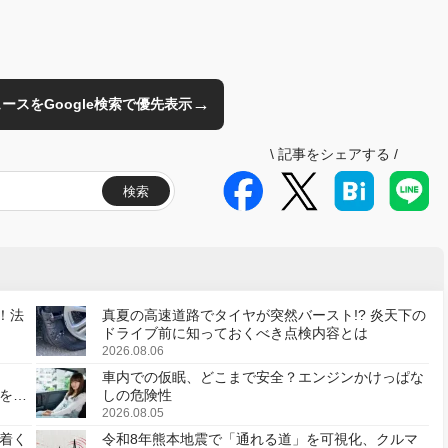
→
のニュースをGoogle検索で優先表示
\
記事をシェアする
/
検索
！法
真夏の高速道路でタイヤが突然バースト!? 炎天下の
ドライブ前に知っておくべき点検内容とは
2026.08.06
車内での仮眠、どこまで安全？エンジンかけっぱな
様を変
しの危険性
2026.08.05
着く
令和8年熊本地震で「通れる道」を可視化、クルマ