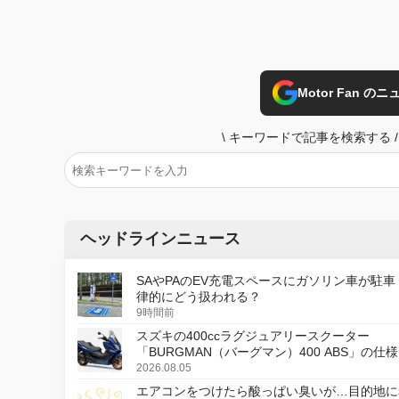
Motor Fan 
\
キーワードで記事を検索する
/
ヘッドラインニュース
SAやPAのEV充電スペースにガソリン車が駐車
律的にどう扱われる？
9時間前
スズキの400ccラグジュアリースクーター
「BURGMAN（バーグマン）400 ABS」の仕
更し、8月18日に発売
2026.08.05
エアコンをつけたら酸っぱい臭いが…目的地に