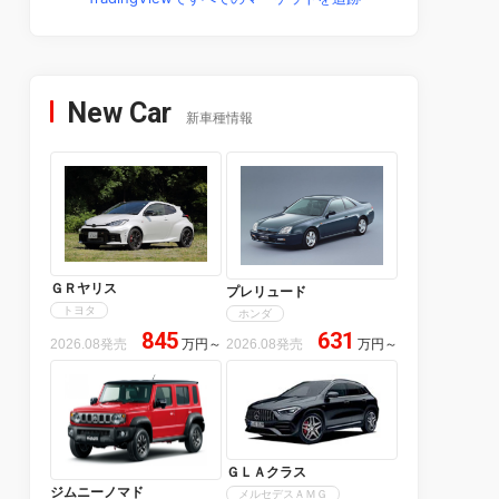
New Car
新車種情報
ＧＲヤリス
プレリュード
トヨタ
ホンダ
845
631
2026.08発売
万円
～
2026.08発売
万円
～
ＧＬＡクラス
ジムニーノマド
メルセデスＡＭＧ