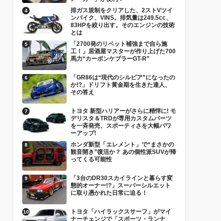
排ガス規制をクリアした、2ストVツイ
ンバイク、VINS。排気量は249.5cc、
83HPを絞り出す。そのエンジンの技術
とは
「2700発のリベット補強まで自ら施
工！」居酒屋マスターが作り上げた700
馬力“カーボンケブラーGT-R”
「GR86は“現代のシルビア”になったの
か!?」ドリフト黄金期を生きた達人、
その答え
トヨタ 新型ハリアーがさらに精悍に! モ
デリスタ＆TRDが専用カスタムパーツ
を一斉発売、スポーティさを大幅パワ
ーアップ!
ホンダ新型「エレメント」で“まさかの
観音開き”復活か？ あの個性派SUVが帰
ってくる可能性
「3台のDR30スカイラインと暮らす変
態的オーナー!?」スーパーシルエット
に取り憑かれた日常に迫る！
トヨタ「ハイラックスサーフ」がマイ
ナーチェンジで「スポーツ・ランナ