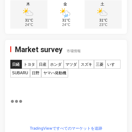
木
金
土
31°C
31°C
31°C
24°C
24°C
23°C
Market survey
市場情報
日経
トヨタ
日産
ホンダ
マツダ
スズキ
三菱
いすゞ
SUBARU
日野
ヤマハ発動機
TradingViewですべてのマーケットを追跡