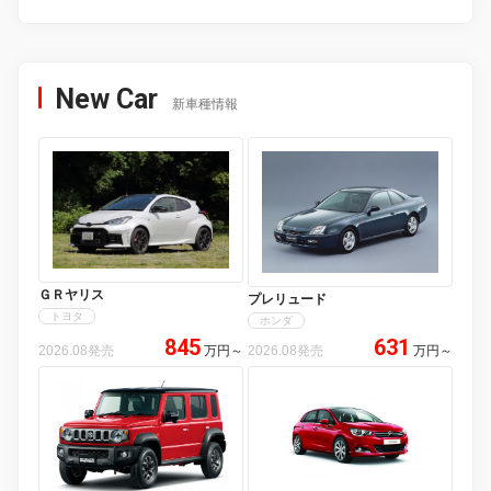
New Car
新車種情報
ＧＲヤリス
プレリュード
トヨタ
ホンダ
845
631
2026.08発売
万円
～
2026.08発売
万円
～