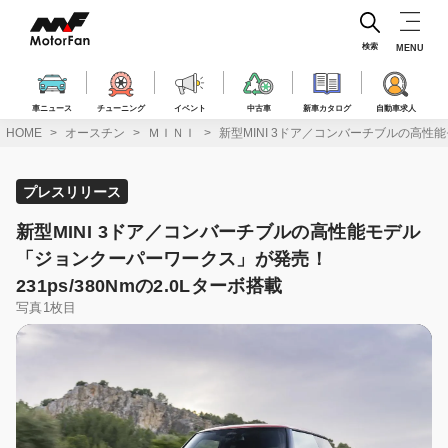
コ
ン
テ
検索
MENU
ン
ツ
へ
車ニュース
チューニング
イベント
中古車
新車カタログ
自動車求人
ス
HOME
オースチン
ＭＩＮＩ
新型MINI 3ドア／コンバーチブルの高性能
キ
ッ
プ
プレスリリース
新型MINI 3ドア／コンバーチブルの高性能モデル
「ジョンクーパーワークス」が発売！
231ps/380Nmの2.0Lターボ搭載
写真1枚目