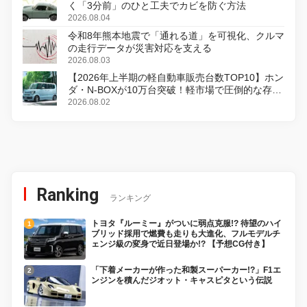
く「3分前」のひと工夫でカビを防ぐ方法
2026.08.04
令和8年熊本地震で「通れる道」を可視化、クルマ
の走行データが災害対応を支える
2026.08.03
【2026年上半期の軽自動車販売台数TOP10】ホン
ダ・N-BOXが10万台突破！軽市場で圧倒的な存在
感
2026.08.02
Ranking
ランキング
トヨタ『ルーミー』がついに弱点克服!? 待望のハイ
ブリッド採用で燃費も走りも大進化、フルモデルチ
ェンジ級の変身で近日登場か!? 【予想CG付き】
「下着メーカーが作った和製スーパーカー!?」F1エ
ンジンを積んだジオット・キャスピタという伝説