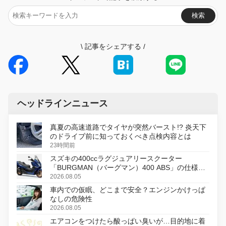
検索
\
記事をシェアする
/
ヘッドラインニュース
真夏の高速道路でタイヤが突然バースト!? 炎天下
のドライブ前に知っておくべき点検内容とは
23時間前
スズキの400ccラグジュアリースクーター
「BURGMAN（バーグマン）400 ABS」の仕様を
変更し、8月18日に発売
2026.08.05
車内での仮眠、どこまで安全？エンジンかけっぱ
なしの危険性
2026.08.05
エアコンをつけたら酸っぱい臭いが…目的地に着