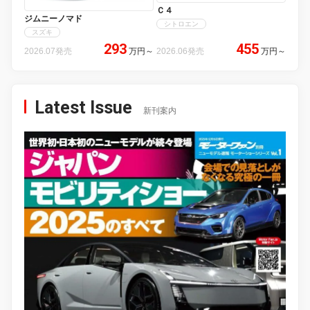
Ｃ４
ジムニーノマド
シトロエン
スズキ
293
455
2026.07発売
万円
～
2026.06発売
万円
～
Latest Issue
新刊案内