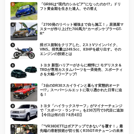
「GR86は“現代のシルビア”になったのか!?」ドリ
フト黄金期を生きた達人、その答え
「2700発のリベット補強まで自ら施工！」居酒屋マ
スターが作り上げた700馬力“カーボンケブラーGT-
R”
排ガス規制をクリアした、2ストVツインバイク、
VINS。排気量は249.5cc、83HPを絞り出す。その
エンジンの技術とは
トヨタ 新型ハリアーがさらに精悍に! モデリスタ＆
TRDが専用カスタムパーツを一斉発売、スポーティ
さを大幅パワーアップ!
「3台のDR30スカイラインと暮らす変態的オーナ
ー!?」スーパーシルエットに取り憑かれた日常に迫
る！
トヨタ「ハイラックスサーフ」がマイナーチェンジ
で「スポーツ・ランナー」を230万円で3代目に追加
【今日は何の日？8月4日】
「”VR38DETTはボアアップできない”を覆す！」最
先端の溶射技術が切り拓くR35GT-Rチューンの未来