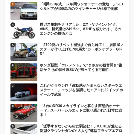
「昭和63年式、37年間ワンオーナーの意地！」S13
シルビアが400馬力のツインチャージ仕様で覚醒
排ガス規制をクリアした、2ストVツインバイク、
VINS。排気量は249.5cc、83HPを絞り出す。その
エンジンの技術とは
「2700発のリベット補強まで自ら施工！」居酒屋マ
スターが作り上げた700馬力“カーボンケブラーGT-
R”
ホンダ新型「エレメント」で“まさかの観音開き”復
活か？ あの個性派SUVが帰ってくる可能性
これがクラウン!?「躍動感がたまらないスポーツエ
ステート！」エッジを強調したエアロに22インチホ
イールで武装
「3台のDR30スカイラインと暮らす変態的オーナ
ー!?」スーパーシルエットに取り憑かれた日常に迫
る！
「派手すぎないから街に馴染む！」KUHLが魅せる
新型クラウンセダンの“大人な”薄型フラップエアロ