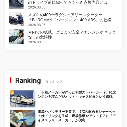
のドライブ前に知っておくべき点検内容とは
2026.08.06
スズキの400ccラグジュアリースクーター
「BURGMAN（バーグマン）400 ABS」の仕様を
変更し、8月18日に発売
2026.08.05
車内での仮眠、どこまで安全？エンジンかけっぱ
なしの危険性
2026.08.05
Ranking
ランキング
「下着メーカーが作った和製スーパーカー!?」F1エ
ンジンを積んだジオット・キャスピタという伝説
電源やバッテリー不要で、-1℃の飲めるシャーベッ
ト状ドリンクを生成。現場作業やアウトドアに「ア
イススラリーメーカー」が便利！