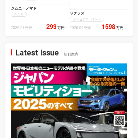
ジムニーノマド
Ｓクラス
スズキ
メルセデス・ベンツ
293
1598
2026.07発売
万円
～
2026.06発売
万円
～
Latest Issue
新刊案内