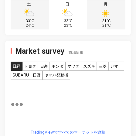
土
日
月
33°C
33°C
31°C
24°C
23°C
21°C
Market survey
市場情報
日経
トヨタ
日産
ホンダ
マツダ
スズキ
三菱
いすゞ
SUBARU
日野
ヤマハ発動機
TradingViewですべてのマーケットを追跡