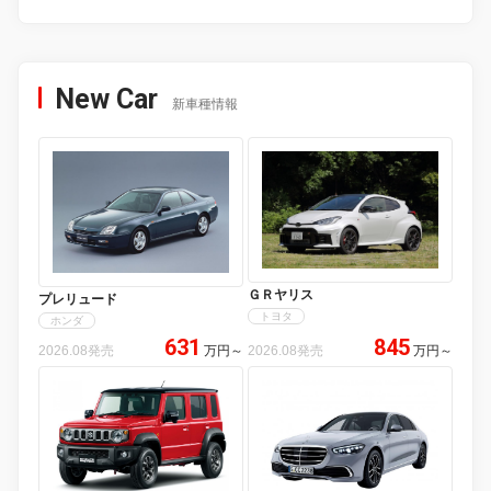
New Car
新車種情報
ＧＲヤリス
プレリュード
トヨタ
ホンダ
631
845
2026.08発売
万円
～
2026.08発売
万円
～