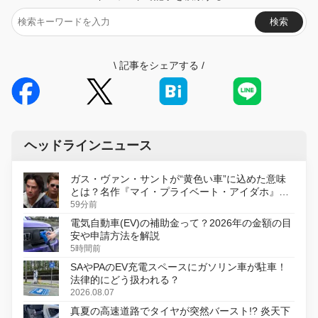
検索
\
記事をシェアする
/
ヘッドラインニュース
ガス・ヴァン・サントが“黄色い車”に込めた意味
とは？名作『マイ・プライベート・アイダホ』が
初のデジタルリマスター版で復活
59分前
電気自動車(EV)の補助金って？2026年の金額の目
安や申請方法を解説
5時間前
SAやPAのEV充電スペースにガソリン車が駐車！
法律的にどう扱われる？
2026.08.07
真夏の高速道路でタイヤが突然バースト!? 炎天下