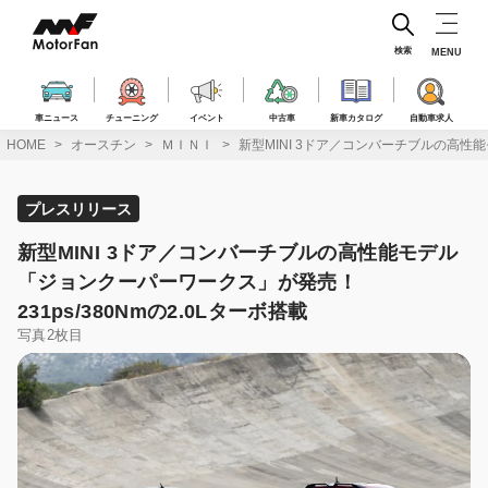
コ
ン
テ
検索
MENU
ン
ツ
へ
車ニュース
チューニング
イベント
中古車
新車カタログ
自動車求人
ス
HOME
オースチン
ＭＩＮＩ
新型MINI 3ドア／コンバーチブルの高性能
キ
ッ
プ
プレスリリース
新型MINI 3ドア／コンバーチブルの高性能モデル
「ジョンクーパーワークス」が発売！
231ps/380Nmの2.0Lターボ搭載
写真2枚目