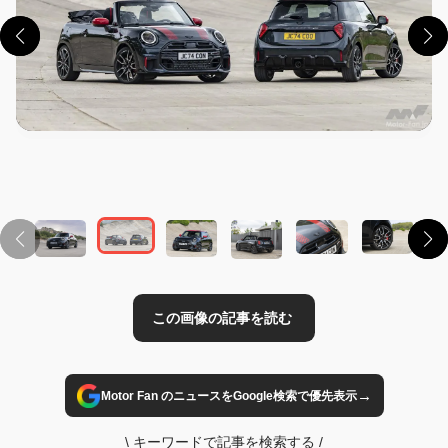
この画像の記事を読む
→
Motor Fan のニュースをGoogle検索で優先表示
\
キーワードで記事を検索する
/