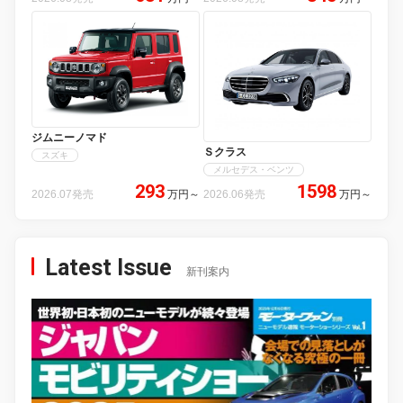
ジムニーノマド
Ｓクラス
スズキ
メルセデス・ベンツ
293
1598
2026.07発売
万円
～
2026.06発売
万円
～
Latest Issue
新刊案内