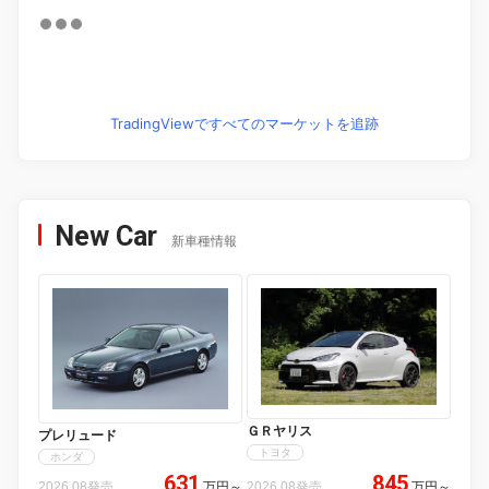
TradingViewですべてのマーケットを追跡
New Car
新車種情報
ＧＲヤリス
プレリュード
トヨタ
ホンダ
631
845
2026.08発売
万円
～
2026.08発売
万円
～