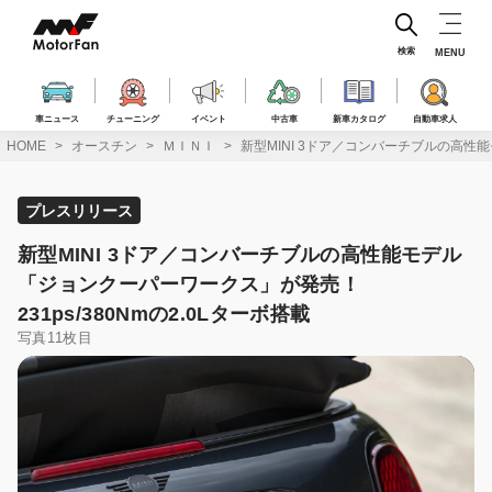
コ
ン
テ
検索
MENU
ン
ツ
へ
車ニュース
チューニング
イベント
中古車
新車カタログ
自動車求人
ス
HOME
オースチン
ＭＩＮＩ
新型MINI 3ドア／コンバーチブルの高性能
キ
ッ
プ
プレスリリース
新型MINI 3ドア／コンバーチブルの高性能モデル
「ジョンクーパーワークス」が発売！
231ps/380Nmの2.0Lターボ搭載
写真11枚目