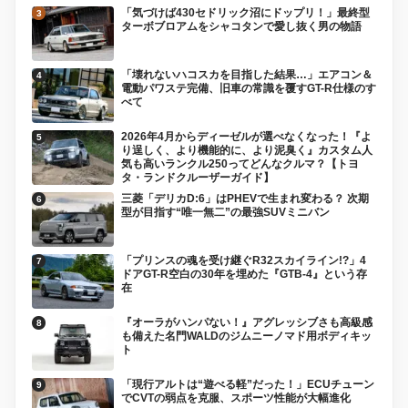
「気づけば430セドリック沼にドップリ！」最終型
ターボブロアムをシャコタンで愛し抜く男の物語
「壊れないハコスカを目指した結果…」エアコン＆
電動パワステ完備、旧車の常識を覆すGT-R仕様のす
べて
2026年4月からディーゼルが選べなくなった！『よ
り逞しく、より機能的に、より泥臭く』カスタム人
気も高いランクル250ってどんなクルマ？【トヨ
タ・ランドクルーザーガイド】
三菱「デリカD:6」はPHEVで生まれ変わる？ 次期
型が目指す“唯一無二”の最強SUVミニバン
「プリンスの魂を受け継ぐR32スカイライン!?」4
ドアGT-R空白の30年を埋めた『GTB-4』という存
在
『オーラがハンパない！』アグレッシブさも高級感
も備えた名門WALDのジムニーノマド用ボディキッ
ト
「現行アルトは“遊べる軽”だった！」ECUチューン
でCVTの弱点を克服、スポーツ性能が大幅進化