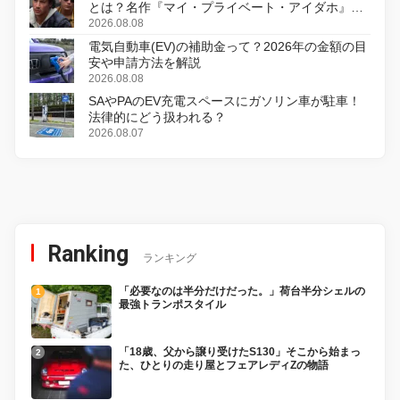
とは？名作『マイ・プライベート・アイダホ』が
初のデジタルリマスター版で復活
2026.08.08
電気自動車(EV)の補助金って？2026年の金額の目
安や申請方法を解説
2026.08.08
SAやPAのEV充電スペースにガソリン車が駐車！
法律的にどう扱われる？
2026.08.07
Ranking
ランキング
「必要なのは半分だけだった。」荷台半分シェルの
最強トランポスタイル
「18歳、父から譲り受けたS130」そこから始まっ
た、ひとりの走り屋とフェアレディZの物語