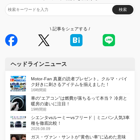
検索
\
記事をシェアする
/
ヘッドラインニュース
Motor-Fan 真夏の読者プレゼント。クルマ・バイ
ク好きに刺さるアイテムを揃えました！
16時間前
車の“エアコン”は燃費が落ちるって本当？ 冷房と
暖房の違いに注目！
19時間前
シエンタvsルーミーvsフリード｜ミニバン人気3車
種を徹底比較！
2026.08.09
ガス・ヴァン・サントが“黄色い車”に込めた意味