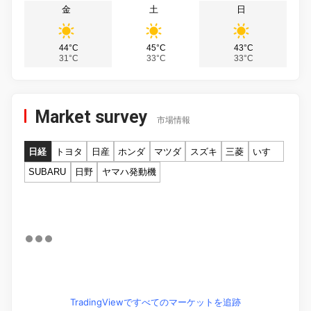
金
土
日
44°C
45°C
43°C
31°C
33°C
33°C
Market survey
市場情報
日経
トヨタ
日産
ホンダ
マツダ
スズキ
三菱
いすゞ
SUBARU
日野
ヤマハ発動機
TradingViewですべてのマーケットを追跡