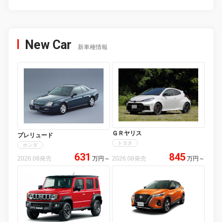
New Car
新車種情報
ＧＲヤリス
プレリュード
トヨタ
ホンダ
631
845
2026.08発売
万円
～
2026.08発売
万円
～