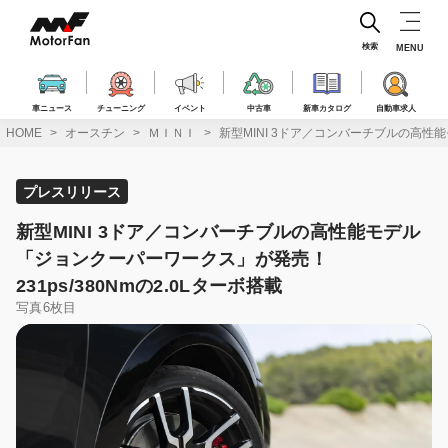
コ
ン
テ
検索
MENU
ン
ツ
へ
車ニュース
チューニング
イベント
中古車
新車カタログ
自動車求人
ス
HOME
オースチン
ＭＩＮＩ
新型MINI 3ドア／コンバーチブルの高性能
キ
ッ
プ
プレスリリース
新型MINI 3ドア／コンバーチブルの高性能モデル
「ジョンクーパーワークス」が発売！
231ps/380Nmの2.0Lターボ搭載
写真6枚目