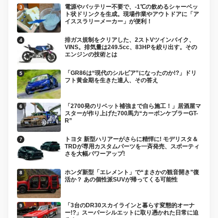
電源やバッテリー不要で、-1℃の飲めるシャーベッ
ト状ドリンクを生成。現場作業やアウトドアに「ア
イススラリーメーカー」が便利！
排ガス規制をクリアした、2ストVツインバイク、
VINS。排気量は249.5cc、83HPを絞り出す。その
エンジンの技術とは
「GR86は“現代のシルビア”になったのか!?」ドリ
フト黄金期を生きた達人、その答え
「2700発のリベット補強まで自ら施工！」居酒屋マ
スターが作り上げた700馬力“カーボンケブラーGT-
R”
トヨタ 新型ハリアーがさらに精悍に! モデリスタ＆
TRDが専用カスタムパーツを一斉発売、スポーティ
さを大幅パワーアップ!
ホンダ新型「エレメント」で“まさかの観音開き”復
活か？ あの個性派SUVが帰ってくる可能性
「3台のDR30スカイラインと暮らす変態的オーナ
ー!?」スーパーシルエットに取り憑かれた日常に迫