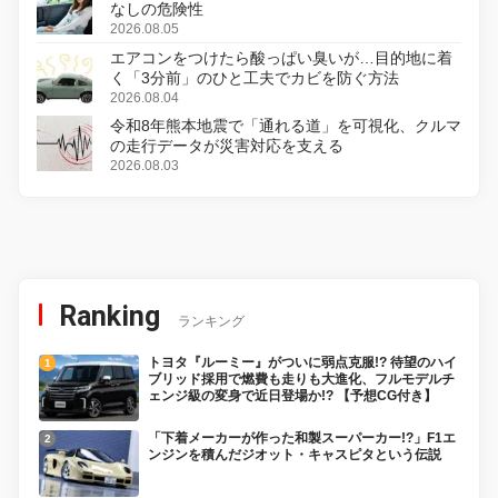
なしの危険性
2026.08.05
エアコンをつけたら酸っぱい臭いが…目的地に着
く「3分前」のひと工夫でカビを防ぐ方法
2026.08.04
令和8年熊本地震で「通れる道」を可視化、クルマ
の走行データが災害対応を支える
2026.08.03
Ranking
ランキング
トヨタ『ルーミー』がついに弱点克服!? 待望のハイ
ブリッド採用で燃費も走りも大進化、フルモデルチ
ェンジ級の変身で近日登場か!? 【予想CG付き】
「下着メーカーが作った和製スーパーカー!?」F1エ
ンジンを積んだジオット・キャスピタという伝説