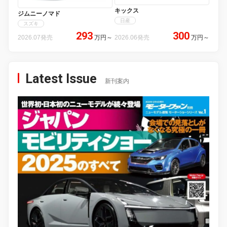
キックス
ジムニーノマド
日産
スズキ
293
300
2026.07発売
万円
～
2026.06発売
万円
～
Latest Issue
新刊案内