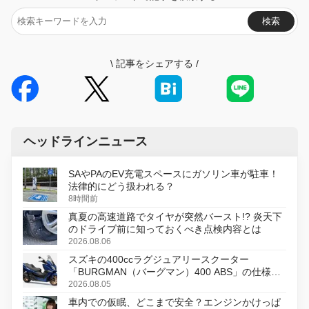
検索
\
記事をシェアする
/
ヘッドラインニュース
SAやPAのEV充電スペースにガソリン車が駐車！
法律的にどう扱われる？
8時間前
真夏の高速道路でタイヤが突然バースト!? 炎天下
のドライブ前に知っておくべき点検内容とは
2026.08.06
スズキの400ccラグジュアリースクーター
「BURGMAN（バーグマン）400 ABS」の仕様を
変更し、8月18日に発売
2026.08.05
車内での仮眠、どこまで安全？エンジンかけっぱ