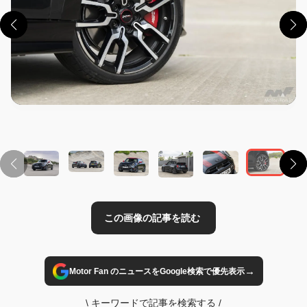
この画像の記事を読む
→
Motor Fan のニュースをGoogle検索で優先表示
\
キーワードで記事を検索する
/