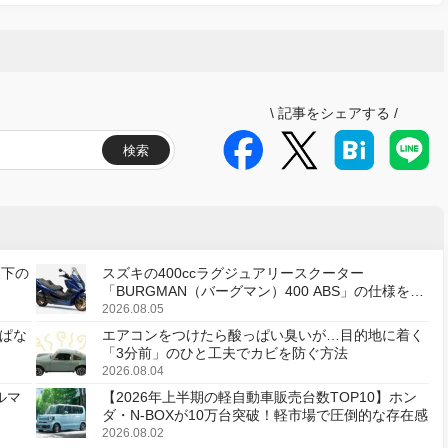
\
記事をシェアする
/
検索
天下の
スズキの400ccラグジュアリースクーター
「BURGMAN（バーグマン）400 ABS」の仕様を変
更し、8月18日に発売
2026.08.05
ぱな
エアコンをつけたら酸っぱい臭いが…目的地に着く
「3分前」のひと工夫でカビを防ぐ方法
2026.08.04
ルマ
【2026年上半期の軽自動車販売台数TOP10】ホン
ダ・N-BOXが10万台突破！軽市場で圧倒的な存在感
2026.08.02