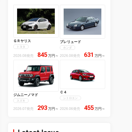
ＧＲヤリス
プレリュード
トヨタ
ホンダ
845
631
2026.08発売
万円
～
2026.08発売
万円
～
Ｃ４
ジムニーノマド
シトロエン
スズキ
293
455
2026.07発売
万円
～
2026.06発売
万円
～