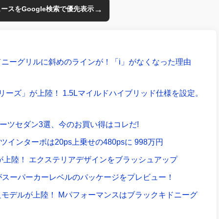
→
のニュースをGoogle検索で優先表示
ドニーグリルに斜めのラインが！「i」がなくなった理由
リーズ」が上陸！ 1.5Lマイルドハイブリッド仕様を設定。
ポーツセダン3選、今のお買い得はコレだ!
ツインターボは20ps上乗せの480psに 998万円
が上陸！ エクステリアデザインをブラッシュアップ
トがスーパーカーレベルのパッケージをプレビュー！
良モデルが上陸！ Mパフォーマンスはブラックキドニーグ