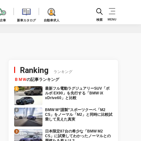
検索
MENU
古車
新車カタログ
自動車求人
Ranking
ランキング
ＢＭＷ
の記事ランキング
最新フル電動ラグジュアリーSUV「ボ
ルボ EX90」を先行する「BMW iX
xDrive60」と比較
BMW M“謹製”スポーツクーペ「M2
CS」をノーマル「M2」と同時に比較試
乗して見えた真実
日本限定87台の希少な「BMW M2
CS」に試乗してわかったノーマルとの
歴然たる差とは？