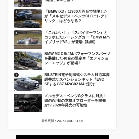
「BMW iX3」は900万円台で登場した
が「メルセデス・ベンツGLCエレクト
リック」はどうなる？
「これいい！」『スパイダーマン』と
コラボしたレーシングカー「BMW Mハ
イブリッドV8」が登場【動画】
BMW M2 CSにMパフォーマンスパーツ
を装備した40台の限定車「エディショ
ン・エッジ」が登場！
BILSTEIN電子制御式システム対応車高
調整式サスペンションキット『EVO
SE』をG87 M2/G82 M4で試す
メルセデス・ベンツGクラスに対抗！
BMWが初の本格オフローダーを開発
か!? 2028年発売の可能性
最終更新：2026/08/07 04:09