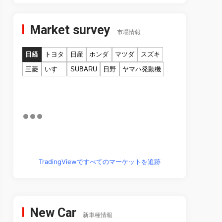
Market survey
市場情報
日経
トヨタ
日産
ホンダ
マツダ
スズキ
三菱
いすゞ
SUBARU
日野
ヤマハ発動機
TradingViewですべてのマーケットを追跡
New Car
新車種情報