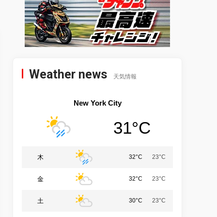
Weather news
天気情報
New York City
31°C
木
32°C
23°C
金
32°C
23°C
土
30°C
23°C