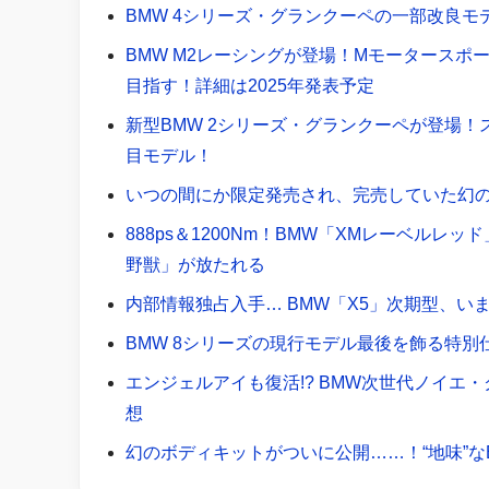
BMW 4シリーズ・グランクーペの一部改良モ
BMW M2レーシングが登場！Mモータースポ
目指す！詳細は2025年発表予定
新型BMW 2シリーズ・グランクーペが登場！
目モデル！
いつの間にか限定発売され、完売していた幻のB
888ps＆1200Nm！BMW「XMレーベル
野獣」が放たれる
内部情報独占入手… BMW「X5」次期型、い
BMW 8シリーズの現行モデル最後を飾る特
エンジェルアイも復活!? BMW次世代ノイエ
想
幻のボディキットがついに公開……！“地味”なB