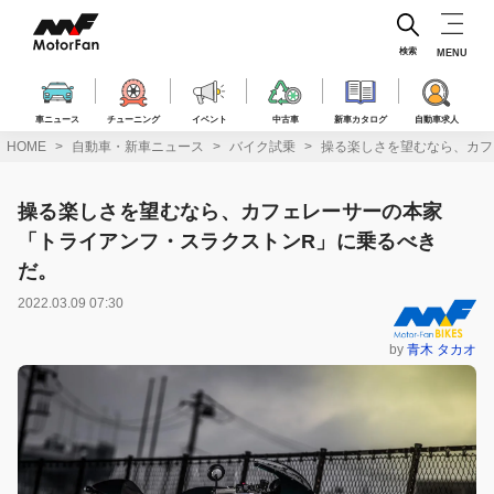
コ
ン
テ
検索
MENU
ン
ツ
へ
車ニュース
チューニング
イベント
中古車
新車カタログ
自動車求人
ス
HOME
自動車・新車ニュース
バイク試乗
操る楽しさを望むなら、カフ
キ
ッ
プ
操る楽しさを望むなら、カフェレーサーの本家
「トライアンフ・スラクストンR」に乗るべき
だ。
2022.03.09 07:30
by
青木 タカオ