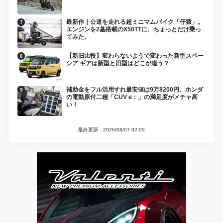
最新作｜公道を走れる超ミニマムバイク「仔猿」。
エンジンを2基搭載のX50TTに、ちょっとだけ乗っ
てみた。
【新旧比較】変わらないようで変わった新型スペー
シア ギアは新型と旧型はどこが違う？
補助金をフル活用すれ最安値は9万8200円。ホンダ
の電動原付二種「CUV e：」の満足度がメチャ高
い！
最終更新：2026/08/07 02:09