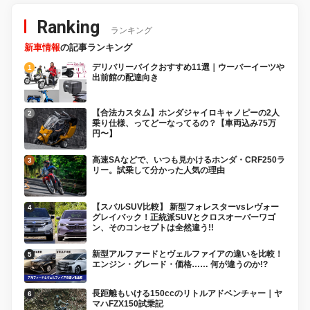
Ranking
ランキング
新車情報
の記事ランキング
デリバリーバイクおすすめ11選｜ウーバーイーツや
出前館の配達向き
【合法カスタム】ホンダジャイロキャノピーの2人
乗り仕様、ってどーなってるの？【車両込み75万
円〜】
高速SAなどで、いつも見かけるホンダ・CRF250ラ
リー。試乗して分かった人気の理由
【スバルSUV比較】 新型フォレスターvsレヴォー
グレイバック！正統派SUVとクロスオーバーワゴ
ン、そのコンセプトは全然違う!!
新型アルファードとヴェルファイアの違いを比較！
エンジン・グレード・価格…… 何が違うのか!?
長距離もいける150ccのリトルアドベンチャー｜ヤ
マハFZX150試乗記