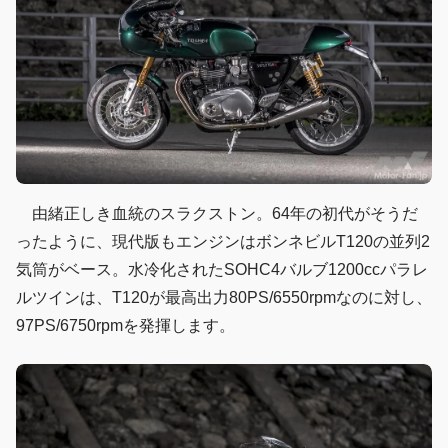
由緒正しき血統のスラクストン。64年の初代がそうだ
ったように、現代版もエンジンはボンネビルT120の並列2
気筒がベース。水冷化されたSOHC4バルブ1200ccパラレ
ルツインは、T120が最高出力80PS/6550rpmなのに対し、
97PS/6750rpmを発揮します。