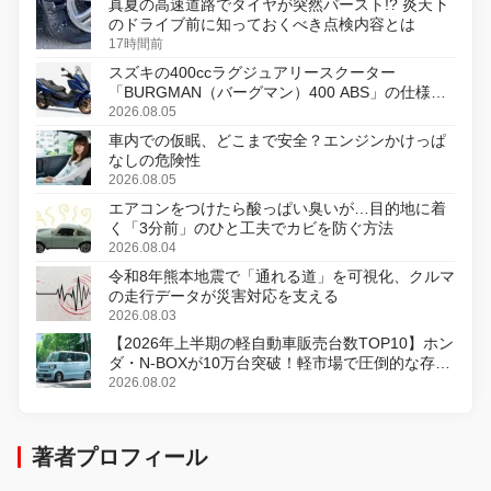
真夏の高速道路でタイヤが突然バースト!? 炎天下
のドライブ前に知っておくべき点検内容とは
17時間前
スズキの400ccラグジュアリースクーター
「BURGMAN（バーグマン）400 ABS」の仕様を
変更し、8月18日に発売
2026.08.05
車内での仮眠、どこまで安全？エンジンかけっぱ
なしの危険性
2026.08.05
エアコンをつけたら酸っぱい臭いが…目的地に着
く「3分前」のひと工夫でカビを防ぐ方法
2026.08.04
令和8年熊本地震で「通れる道」を可視化、クルマ
の走行データが災害対応を支える
2026.08.03
【2026年上半期の軽自動車販売台数TOP10】ホン
ダ・N-BOXが10万台突破！軽市場で圧倒的な存在
感
2026.08.02
著者プロフィール