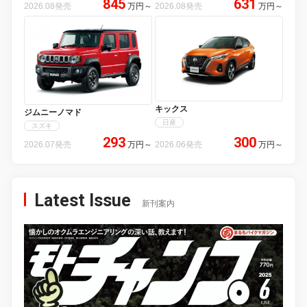
845
631
2026.08発売
万円
～
2026.08発売
万円
～
キックス
ジムニーノマド
日産
スズキ
293
300
2026.07発売
万円
～
2026.06発売
万円
～
Latest Issue
新刊案内