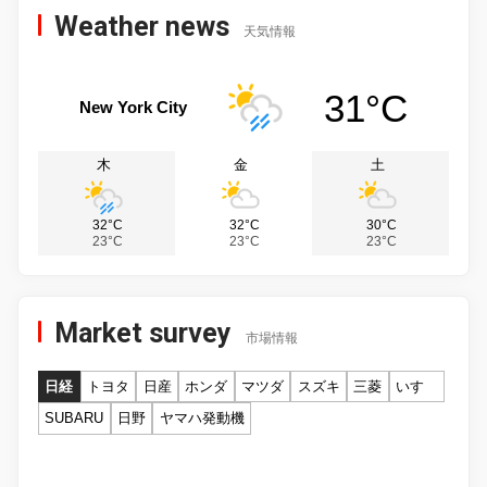
Weather news
天気情報
31°C
New York City
木
金
土
32°C
32°C
30°C
23°C
23°C
23°C
Market survey
市場情報
日経
トヨタ
日産
ホンダ
マツダ
スズキ
三菱
いすゞ
SUBARU
日野
ヤマハ発動機