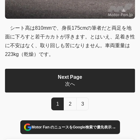
シート高は810mmで、身長175cmの筆者だと両足を地
面に下ろすと若干カカトが浮きます。とはいえ、足着き性
に不安はなく、取り回しも苦になりません。車両重量は
223kg（乾燥）です。
Next Page
次へ
1
2
3
→
Motor Fan のニュースをGoogle検索で優先表示