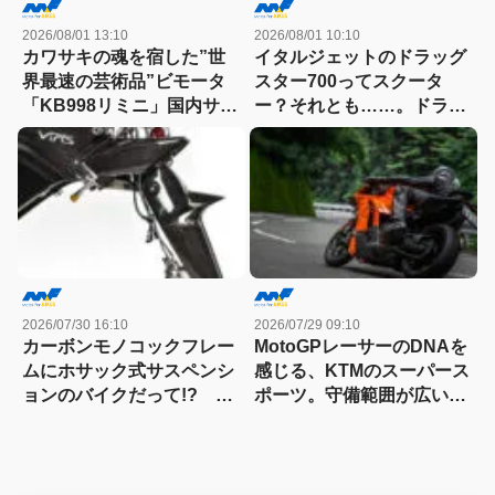
2026/08/01 13:10
2026/08/01 10:10
カワサキの魂を宿した”世
イタルジェットのドラッグ
界最速の芸術品”ビモータ
スター700ってスクータ
「KB998リミニ」国内サー
ー？それとも……。ドラッ
キット試乗記
グスター700ツイン・リミ
テッドエディション試乗記
2026/07/30 16:10
2026/07/29 09:10
カーボンモノコックフレー
MotoGPレーサーのDNAを
ムにホサック式サスペンシ
感じる、KTMのスーパース
ョンのバイクだって!? ヴ
ポーツ。守備範囲が広い史
ィンス・ドゥエチンクアン
上最高のパラレルツイン
タの常識を覆す車体設計
「KTM 990RC R 試乗記」