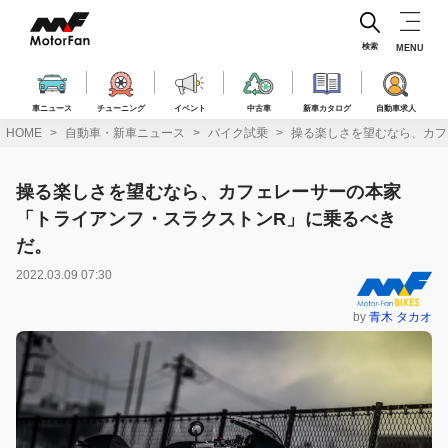
コ
ン
テ
検索
MENU
ン
ツ
へ
車ニュース
チューニング
イベント
中古車
新車カタログ
自動車求人
ス
HOME
自動車・新車ニュース
バイク試乗
操る楽しさを望むなら、カフ
キ
ッ
プ
操る楽しさを望むなら、カフェレーサーの本家
「トライアンフ・スラクストンR」に乗るべき
だ。
2022.03.09 07:30
by
青木 タカオ