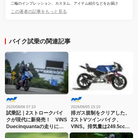
二輪のインプレッション、カスタム、アイテム紹介などをお届け
この著者の記事をもっと見る
バイク試乗の関連記事
2026/08/06 07:10
2026/08/05 15:10
試乗記｜2ストロークバイ
排ガス規制をクリアした、
クが現代に新発売！ VINS
2ストVツインバイク、
Duecinquantaの走りに大
VINS。排気量は249.5cc、
感動
83HPを絞り出す。そのエ