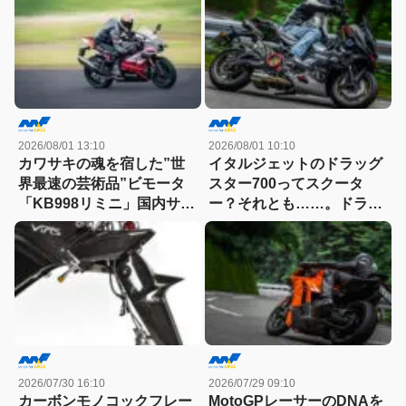
ンジンの技術とは
2026/08/01 13:10
2026/08/01 10:10
カワサキの魂を宿した”世
イタルジェットのドラッグ
界最速の芸術品”ビモータ
スター700ってスクータ
「KB998リミニ」国内サー
ー？それとも……。ドラッ
キット試乗記
グスター700ツイン・リミ
テッドエディション試乗記
2026/07/30 16:10
2026/07/29 09:10
カーボンモノコックフレー
MotoGPレーサーのDNAを