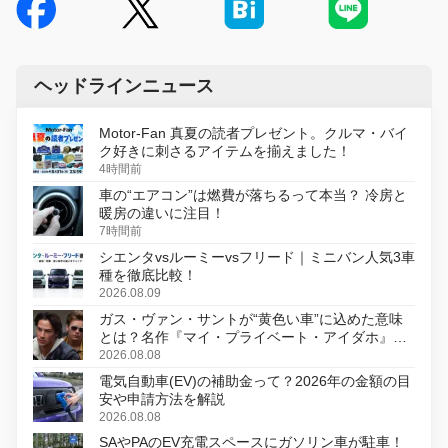
ヘッドラインニュース
Motor-Fan 真夏の読者プレゼント。クルマ・バイ
ク好きに刺さるアイテムを揃えました！
4時間前
車の“エアコン”は燃費が落ちるって本当？ 冷房と
暖房の違いに注目！
7時間前
シエンタvsルーミーvsフリード｜ミニバン人気3車
種を徹底比較！
2026.08.09
ガス・ヴァン・サントが“黄色い車”に込めた意味
とは？名作『マイ・プライベート・アイダホ』が
初のデジタルリマスター版で復活
2026.08.08
電気自動車(EV)の補助金って？2026年の金額の目
安や申請方法を解説
2026.08.08
SAやPAのEV充電スペースにガソリン車が駐車！