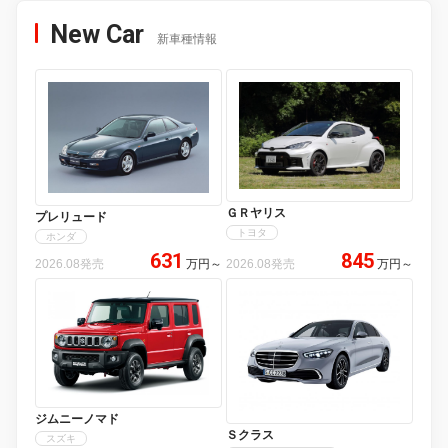
New Car
新車種情報
ＧＲヤリス
プレリュード
トヨタ
ホンダ
631
845
2026.08発売
万円
～
2026.08発売
万円
～
ジムニーノマド
Ｓクラス
スズキ