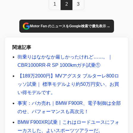
1
2
3
→
Motor Fan のニュースをGoogle検索で優先表示
関連記事
街乗りはなかなか厳しかったけれど……。｜
CBR1000RR-R SP 1000kmガチ試乗①
【189万2000円】MVアグスタ ブルターレ800ロ
ッソ試乗｜ 標準モデルより約50万円安い、お買
い得モデルです。
事実：バカ売れ｜BMW F900R、電子制御は全部
のせ、パフォーマンスも高次元！
BMW F900XR試乗｜これはロードユースにフォ
ーカスした、よいスポーツツアラーだ。