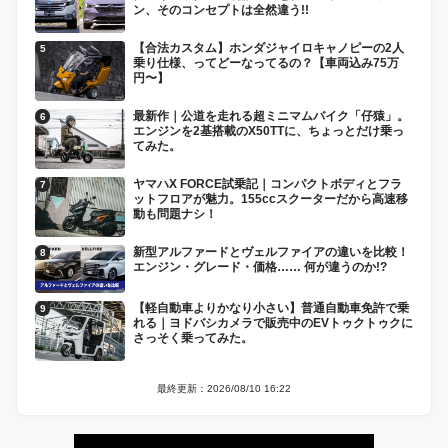
ン、そのコンセプトは全然違う!!
【合法カスタム】ホンダジャイロキャノピーの2人
乗り仕様、ってどーなってるの？【車両込み75万
円〜】
最新作｜公道を走れる超ミニマムバイク「仔猿」。
エンジンを2基搭載のX50TTに、ちょっとだけ乗っ
てみた。
ヤマハX FORCE試乗記｜コンパクトボディとフラ
ットフロアが魅力。155ccスクーターだから高速移
動も問題ナシ！
新型アルファードとヴェルファイアの違いを比較！
エンジン・グレード・価格…… 何が違うのか!?
【軽自動車よりかなり小さい】普通自動車免許で乗
れる｜ヨドバシカメラで販売中のEVトゥクトゥクに
さっそく乗ってみた。
最終更新：2026/08/10 16:22