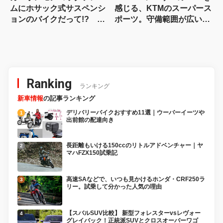
ムにホサック式サスペンシ
感じる、KTMのスーパース
ョンのバイクだって!? ヴ
ポーツ。守備範囲が広い史
ィンス・ドゥエチンクアン
上最高のパラレルツイン
タの常識を覆す車体設計
「KTM 990RC R 試乗記」
Ranking
ランキング
新車情報
の記事ランキング
デリバリーバイクおすすめ11選｜ウーバーイーツや
出前館の配達向き
長距離もいける150ccのリトルアドベンチャー｜ヤ
マハFZX150試乗記
高速SAなどで、いつも見かけるホンダ・CRF250ラ
リー。試乗して分かった人気の理由
【スバルSUV比較】 新型フォレスターvsレヴォー
グレイバック！正統派SUVとクロスオーバーワゴ