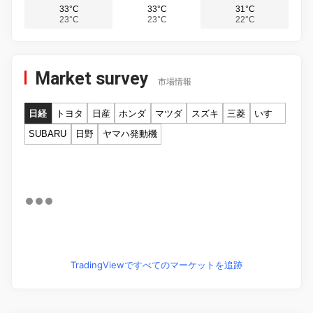
33°C
33°C
31°C
23°C
23°C
22°C
Market survey
市場情報
日経
トヨタ
日産
ホンダ
マツダ
スズキ
三菱
いすゞ
SUBARU
日野
ヤマハ発動機
TradingViewですべてのマーケットを追跡