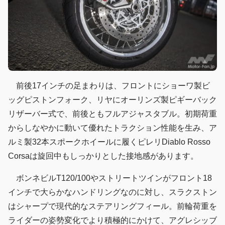
前後17インチの足まわりは、フロントにショーワ製ビ
ッグピストンフォーク、リヤにオーリンズ製ピギーバック
リザーバー式で、前後ともフルアジャスタブル。初期荷重
からしなやかに動いて優れたトラクション性能を生み、ア
ルミ製32本スポークホイールに履くピレリDiablo Rosso
Corsaは旋回中もしっかりとした接地感があります。
ボンネビルT120/100やストリートツインがフロント18
インチで大らかなハンドリングなのに対し、スラクストン
はシャープで現代的なステアリングフィール。前輪荷重を
ライダーの姿勢変化でより積極的にかけて、アグレシッブ