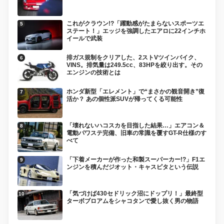
これがクラウン!?「躍動感がたまらないスポーツエ
ステート！」エッジを強調したエアロに22インチホ
イールで武装
排ガス規制をクリアした、2ストVツインバイク、
VINS。排気量は249.5cc、83HPを絞り出す。その
エンジンの技術とは
ホンダ新型「エレメント」で“まさかの観音開き”復
活か？ あの個性派SUVが帰ってくる可能性
「壊れないハコスカを目指した結果…」エアコン＆
電動パワステ完備、旧車の常識を覆すGT-R仕様のす
べて
「下着メーカーが作った和製スーパーカー!?」F1エ
ンジンを積んだジオット・キャスピタという伝説
「気づけば430セドリック沼にドップリ！」最終型
ターボブロアムをシャコタンで愛し抜く男の物語