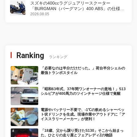
スズキの400ccラグジュアリースクーター
「BURGMAN（バーグマン）400 ABS」の仕様を
変更し、8月18日に発売
2026.08.05
Ranking
ランキング
「必要なのは半分だけだった。」荷台半分シェルの
最強トランポスタイル
「昭和63年式、37年間ワンオーナーの意地！」S13
シルビアが400馬力のツインチャージ仕様で覚醒
電源やバッテリー不要で、-1℃の飲めるシャーベッ
ト状ドリンクを生成。現場作業やアウトドアに「ア
イススラリーメーカー」が便利！
「18歳、父から譲り受けたS130」そこから始まっ
た、ひとりの走り屋とフェアレディZの物語