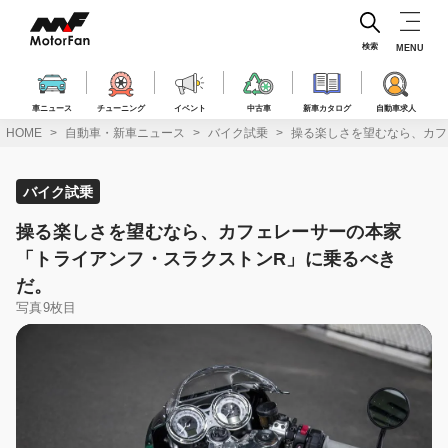
コ
ン
テ
検索
MENU
ン
ツ
へ
車ニュース
チューニング
イベント
中古車
新車カタログ
自動車求人
ス
HOME
自動車・新車ニュース
バイク試乗
操る楽しさを望むなら、カフ
キ
ッ
プ
バイク試乗
操る楽しさを望むなら、カフェレーサーの本家
「トライアンフ・スラクストンR」に乗るべき
だ。
写真9枚目