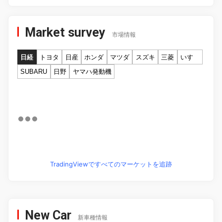
Market survey
市場情報
日経
トヨタ
日産
ホンダ
マツダ
スズキ
三菱
いすゞ
SUBARU
日野
ヤマハ発動機
TradingViewですべてのマーケットを追跡
New Car
新車種情報