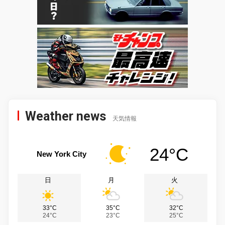
Weather news
天気情報
24°C
New York City
日
月
火
33°C
35°C
32°C
24°C
23°C
25°C