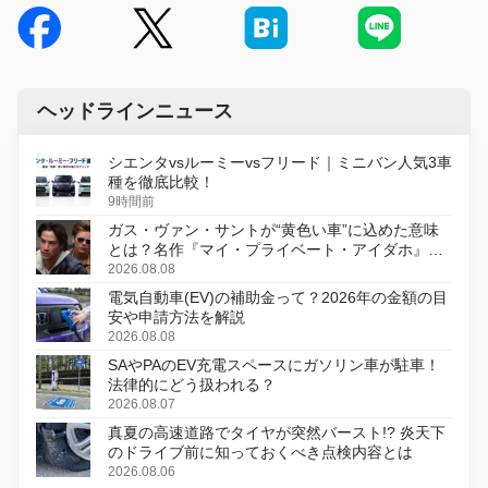
ヘッドラインニュース
シエンタvsルーミーvsフリード｜ミニバン人気3車
種を徹底比較！
9時間前
ガス・ヴァン・サントが“黄色い車”に込めた意味
とは？名作『マイ・プライベート・アイダホ』が
初のデジタルリマスター版で復活
2026.08.08
電気自動車(EV)の補助金って？2026年の金額の目
安や申請方法を解説
2026.08.08
SAやPAのEV充電スペースにガソリン車が駐車！
法律的にどう扱われる？
2026.08.07
真夏の高速道路でタイヤが突然バースト!? 炎天下
のドライブ前に知っておくべき点検内容とは
2026.08.06