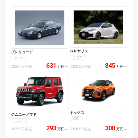
ＧＲヤリス
プレリュード
トヨタ
ホンダ
631
845
2026.08発売
万円
～
2026.08発売
万円
～
キックス
ジムニーノマド
日産
スズキ
293
300
2026.07発売
万円
～
2026.06発売
万円
～