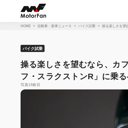
コ
ン
テ
ン
ツ
HOME
自動車・新車ニュース
バイク試乗
操る楽しさを望
へ
ス
キ
ッ
バイク試乗
プ
操る楽しさを望むなら、カ
フ・スラクストンR」に乗る
写真16枚目