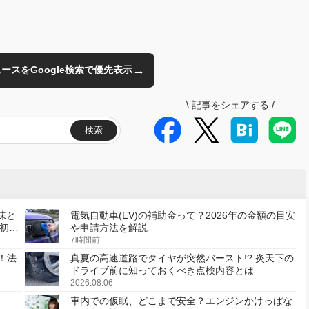
→
のニュースをGoogle検索で優先表示
\
記事をシェアする
/
検索
味と
電気自動車(EV)の補助金って？2026年の金額の目安
初の
や申請方法を解説
7時間前
！法
真夏の高速道路でタイヤが突然バースト!? 炎天下の
ドライブ前に知っておくべき点検内容とは
2026.08.06
車内での仮眠、どこまで安全？エンジンかけっぱな