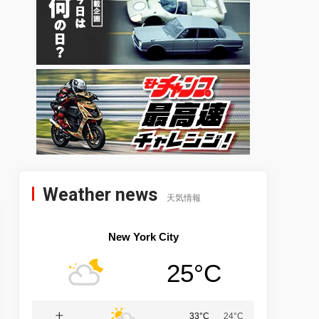
Weather news
天気情報
New York City
25°C
土
33°C
24°C