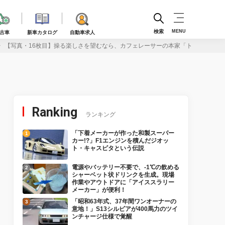
検索
MENU
古車
新車カタログ
自動車求人
【写真・16枚目】操る楽しさを望むなら、カフェレーサーの本家「トライアンフ
Ranking
ランキング
「下着メーカーが作った和製スーパー
カー!?」F1エンジンを積んだジオッ
ト・キャスピタという伝説
電源やバッテリー不要で、-1℃の飲める
シャーベット状ドリンクを生成。現場
作業やアウトドアに「アイススラリー
メーカー」が便利！
「昭和63年式、37年間ワンオーナーの
意地！」S13シルビアが400馬力のツイ
ンチャージ仕様で覚醒