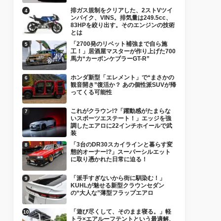
排ガス規制をクリアした、2ストVツイ
ンバイク、VINS。排気量は249.5cc、
83HPを絞り出す。そのエンジンの技術
とは
「2700発のリベット補強まで自ら施
工！」居酒屋マスターが作り上げた700
馬力“カーボンケブラーGT-R”
ホンダ新型「エレメント」で“まさかの
観音開き”復活か？ あの個性派SUVが帰
ってくる可能性
これがクラウン!?「躍動感がたまらな
いスポーツエステート！」エッジを強
調したエアロに22インチホイールで武
装
「3台のDR30スカイラインと暮らす変
態的オーナー!?」スーパーシルエット
に取り憑かれた日常に迫る！
「派手すぎないから街に馴染む！」
KUHLが魅せる新型クラウンセダン
の“大人な”薄型フラップエアロ
「遊び尽くして、そのまま寝る。」軽
トラ×エアルーフテントという最適解、