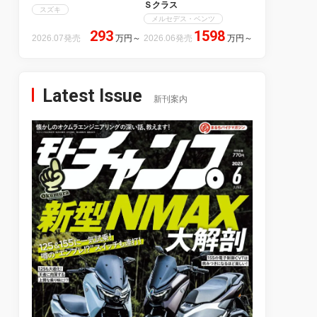
Ｓクラス
スズキ
メルセデス・ベンツ
293
1598
2026.07発売
万円
～
2026.06発売
万円
～
Latest Issue
新刊案内