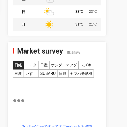
日
33°C
23°C
月
31°C
21°C
Market survey
市場情報
日経
トヨタ
日産
ホンダ
マツダ
スズキ
三菱
いすゞ
SUBARU
日野
ヤマハ発動機
TradingViewですべてのマーケットを追跡