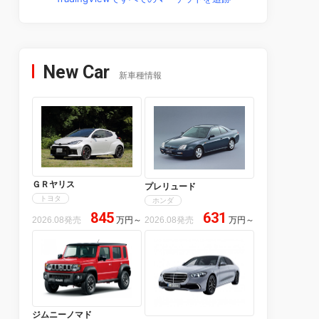
New Car
新車種情報
ＧＲヤリス
プレリュード
トヨタ
ホンダ
845
631
2026.08発売
万円
～
2026.08発売
万円
～
ジムニーノマド