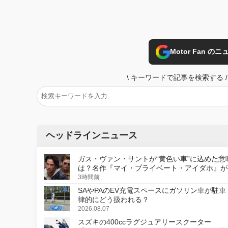
Motor Fan 
\
キーワードで記事を検索する
/
ヘッドラインニュース
ガス・ヴァン・サントが“黄色い車”に込めた意
は？名作『マイ・プライベート・アイダホ』が
デジタルリマスター版で復活
3時間前
SAやPAのEV充電スペースにガソリン車が駐車
律的にどう扱われる？
2026.08.07
スズキの400ccラグジュアリースクーター