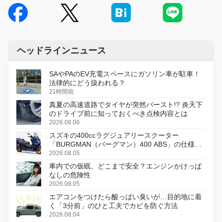
ヘッドラインニュース
SAやPAのEV充電スペースにガソリン車が駐車！
法律的にどう扱われる？
21時間前
真夏の高速道路でタイヤが突然バースト!? 炎天下
のドライブ前に知っておくべき点検内容とは
2026.08.06
スズキの400ccラグジュアリースクーター
「BURGMAN（バーグマン）400 ABS」の仕様を
変更し、8月18日に発売
2026.08.05
車内での仮眠、どこまで安全？エンジンかけっぱ
なしの危険性
2026.08.05
エアコンをつけたら酸っぱい臭いが…目的地に着
く「3分前」のひと工夫でカビを防ぐ方法
2026.08.04