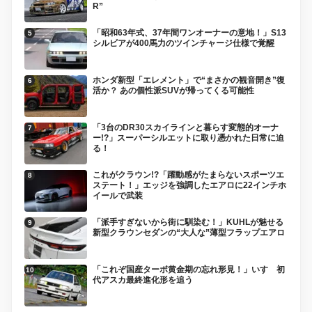
R”
「昭和63年式、37年間ワンオーナーの意地！」S13
シルビアが400馬力のツインチャージ仕様で覚醒
ホンダ新型「エレメント」で“まさかの観音開き”復
活か？ あの個性派SUVが帰ってくる可能性
「3台のDR30スカイラインと暮らす変態的オーナ
ー!?」スーパーシルエットに取り憑かれた日常に迫
る！
これがクラウン!?「躍動感がたまらないスポーツエ
ステート！」エッジを強調したエアロに22インチホ
イールで武装
「派手すぎないから街に馴染む！」KUHLが魅せる
新型クラウンセダンの“大人な”薄型フラップエアロ
「これぞ国産ターボ黄金期の忘れ形見！」いすゞ初
代アスカ最終進化形を追う