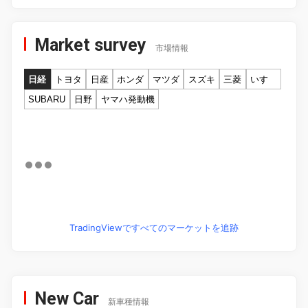
Market survey
市場情報
日経
トヨタ
日産
ホンダ
マツダ
スズキ
三菱
いすゞ
SUBARU
日野
ヤマハ発動機
TradingViewですべてのマーケットを追跡
New Car
新車種情報