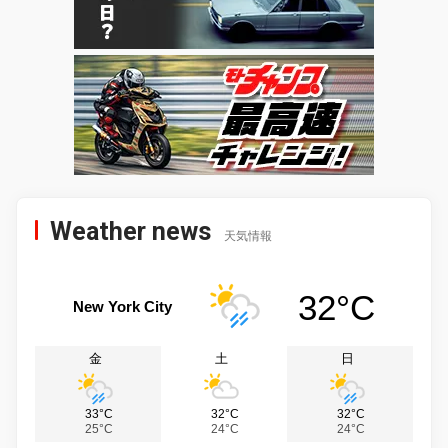
Weather news
天気情報
32°C
New York City
金
土
日
33°C
32°C
32°C
25°C
24°C
24°C