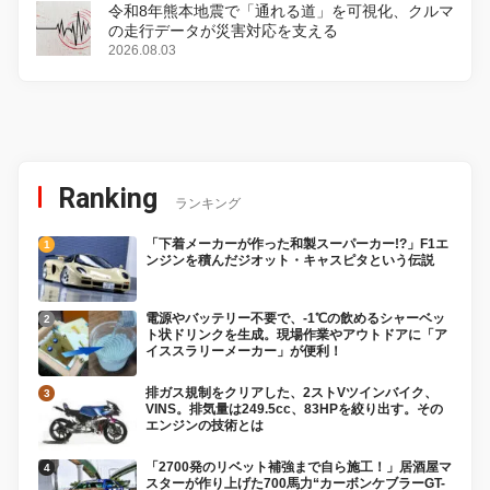
令和8年熊本地震で「通れる道」を可視化、クルマ
の走行データが災害対応を支える
2026.08.03
Ranking
ランキング
「下着メーカーが作った和製スーパーカー!?」F1エ
ンジンを積んだジオット・キャスピタという伝説
電源やバッテリー不要で、-1℃の飲めるシャーベッ
ト状ドリンクを生成。現場作業やアウトドアに「ア
イススラリーメーカー」が便利！
排ガス規制をクリアした、2ストVツインバイク、
VINS。排気量は249.5cc、83HPを絞り出す。その
エンジンの技術とは
「2700発のリベット補強まで自ら施工！」居酒屋マ
スターが作り上げた700馬力“カーボンケブラーGT-