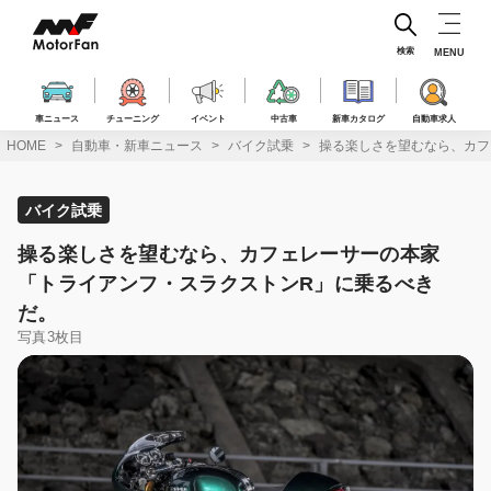
コ
ン
テ
検索
MENU
ン
ツ
へ
車ニュース
チューニング
イベント
中古車
新車カタログ
自動車求人
ス
HOME
自動車・新車ニュース
バイク試乗
操る楽しさを望むなら、カフ
キ
ッ
プ
バイク試乗
操る楽しさを望むなら、カフェレーサーの本家
「トライアンフ・スラクストンR」に乗るべき
だ。
写真3枚目