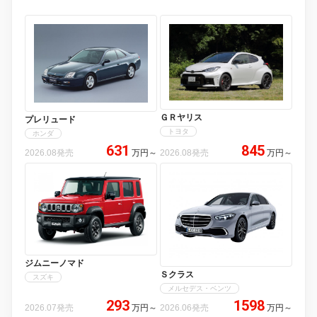
ＧＲヤリス
プレリュード
トヨタ
ホンダ
631
845
2026.08発売
万円
～
2026.08発売
万円
～
ジムニーノマド
Ｓクラス
スズキ
メルセデス・ベンツ
293
1598
2026.07発売
万円
～
2026.06発売
万円
～