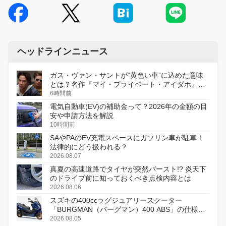
ヘッドラインニュース
ガス・ヴァン・サントが“黄色い車”に込めた意味
とは？名作『マイ・プライベート・アイダホ』が
初のデジタルリマスター版で復活
6時間前
電気自動車(EV)の補助金って？2026年の金額の目
安や申請方法を解説
10時間前
SAやPAのEV充電スペースにガソリン車が駐車！
法律的にどう扱われる？
2026.08.07
真夏の高速道路でタイヤが突然バースト!? 炎天下
のドライブ前に知っておくべき点検内容とは
2026.08.06
スズキの400ccラグジュアリースクーター
「BURGMAN（バーグマン）400 ABS」の仕様を
変更し、8月18日に発売
2026.08.05