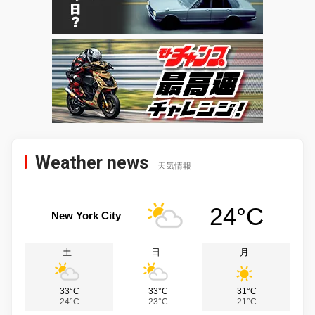
Weather news
天気情報
24°C
New York City
土
日
月
33°C
33°C
31°C
24°C
23°C
21°C