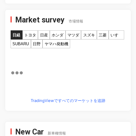
Market survey
市場情報
日経
トヨタ
日産
ホンダ
マツダ
スズキ
三菱
いすゞ
SUBARU
日野
ヤマハ発動機
TradingViewですべてのマーケットを追跡
New Car
新車種情報