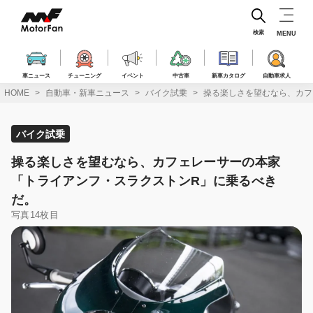
コ
ン
テ
検索
MENU
ン
ツ
へ
車ニュース
チューニング
イベント
中古車
新車カタログ
自動車求人
ス
HOME
自動車・新車ニュース
バイク試乗
操る楽しさを望むなら、カフ
キ
ッ
プ
バイク試乗
操る楽しさを望むなら、カフェレーサーの本家
「トライアンフ・スラクストンR」に乗るべき
だ。
写真14枚目