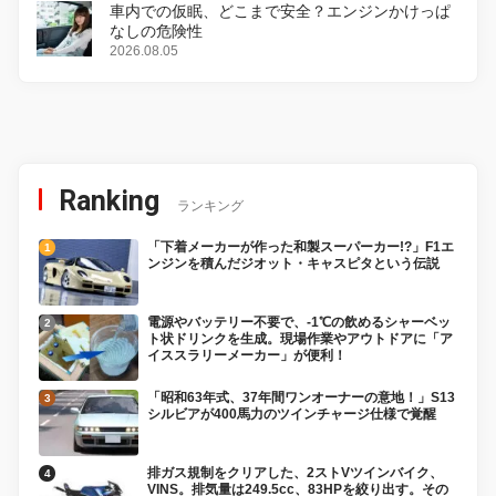
車内での仮眠、どこまで安全？エンジンかけっぱ
なしの危険性
2026.08.05
Ranking
ランキング
「下着メーカーが作った和製スーパーカー!?」F1エ
ンジンを積んだジオット・キャスピタという伝説
電源やバッテリー不要で、-1℃の飲めるシャーベッ
ト状ドリンクを生成。現場作業やアウトドアに「ア
イススラリーメーカー」が便利！
「昭和63年式、37年間ワンオーナーの意地！」S13
シルビアが400馬力のツインチャージ仕様で覚醒
排ガス規制をクリアした、2ストVツインバイク、
VINS。排気量は249.5cc、83HPを絞り出す。その