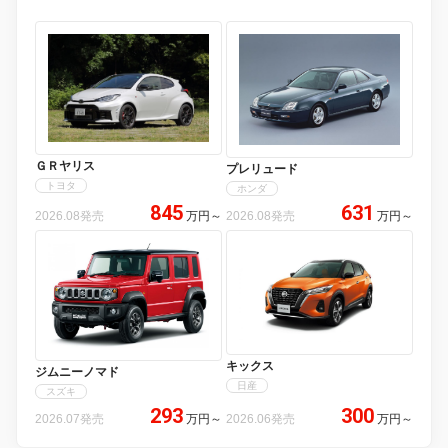
ＧＲヤリス
プレリュード
トヨタ
ホンダ
845
631
2026.08発売
万円
～
2026.08発売
万円
～
キックス
ジムニーノマド
日産
スズキ
293
300
2026.07発売
万円
～
2026.06発売
万円
～