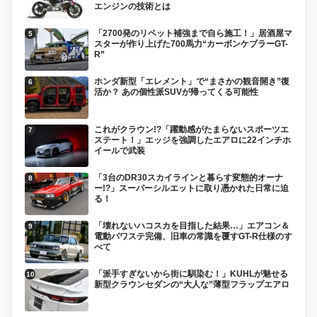
エンジンの技術とは
「2700発のリベット補強まで自ら施工！」居酒屋マ
スターが作り上げた700馬力“カーボンケブラーGT-
R”
ホンダ新型「エレメント」で“まさかの観音開き”復
活か？ あの個性派SUVが帰ってくる可能性
これがクラウン!?「躍動感がたまらないスポーツエ
ステート！」エッジを強調したエアロに22インチホ
イールで武装
「3台のDR30スカイラインと暮らす変態的オーナ
ー!?」スーパーシルエットに取り憑かれた日常に迫
る！
「壊れないハコスカを目指した結果…」エアコン＆
電動パワステ完備、旧車の常識を覆すGT-R仕様のす
べて
「派手すぎないから街に馴染む！」KUHLが魅せる
新型クラウンセダンの“大人な”薄型フラップエアロ