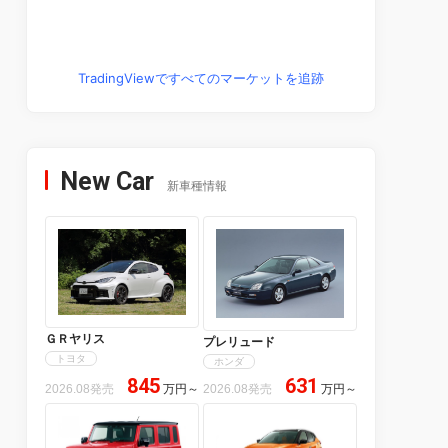
TradingViewですべてのマーケットを追跡
New Car
新車種情報
ＧＲヤリス
プレリュード
トヨタ
ホンダ
845
631
2026.08発売
万円
～
2026.08発売
万円
～