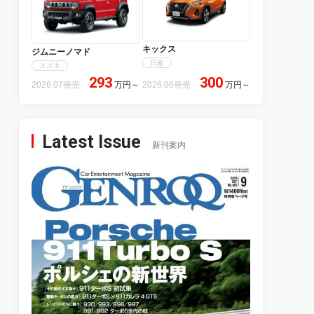
キックス
ジムニーノマド
日産
スズキ
293
300
2026.07発売
万円
～
2026.06発売
万円
～
Latest Issue
新刊案内