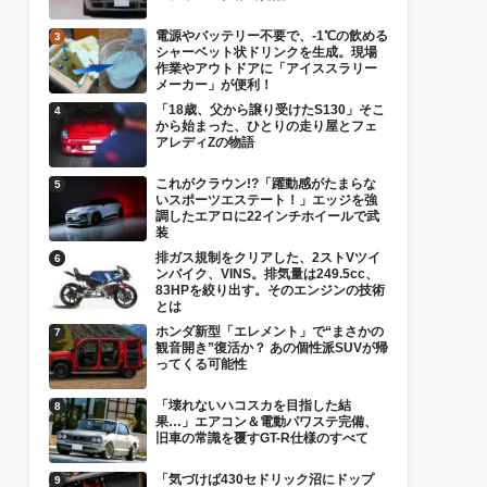
電源やバッテリー不要で、-1℃の飲める
シャーベット状ドリンクを生成。現場
作業やアウトドアに「アイススラリー
メーカー」が便利！
「18歳、父から譲り受けたS130」そこ
から始まった、ひとりの走り屋とフェ
アレディZの物語
これがクラウン!?「躍動感がたまらな
いスポーツエステート！」エッジを強
調したエアロに22インチホイールで武
装
排ガス規制をクリアした、2ストVツイ
ンバイク、VINS。排気量は249.5cc、
83HPを絞り出す。そのエンジンの技術
とは
ホンダ新型「エレメント」で“まさかの
観音開き”復活か？ あの個性派SUVが帰
ってくる可能性
「壊れないハコスカを目指した結
果…」エアコン＆電動パワステ完備、
旧車の常識を覆すGT-R仕様のすべて
「気づけば430セドリック沼にドップ