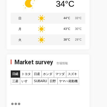
34°C
日
44°C
33°C
月
43°C
30°C
火
38°C
29°C
Market survey
市場情報
日経
トヨタ
日産
ホンダ
マツダ
スズキ
三菱
いすゞ
SUBARU
日野
ヤマハ発動機