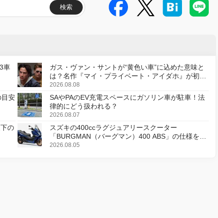
検索
3車
ガス・ヴァン・サントが“黄色い車”に込めた意味と
は？名作『マイ・プライベート・アイダホ』が初の
デジタルリマスター版で復活
2026.08.08
の目安
SAやPAのEV充電スペースにガソリン車が駐車！法
律的にどう扱われる？
2026.08.07
天下の
スズキの400ccラグジュアリースクーター
「BURGMAN（バーグマン）400 ABS」の仕様を変
更し、8月18日に発売
2026.08.05