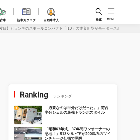
検索
MENU
古車
新車カタログ
自動車求人
枚目】ヒョンデのスモールコンパクト「i10」の改良新型がモータースポーツイメー
Ranking
ランキング
「必要なのは半分だけだった。」荷台
半分シェルの最強トランポスタイル
「昭和63年式、37年間ワンオーナーの
意地！」S13シルビアが400馬力のツイ
ンチャージ仕様で覚醒