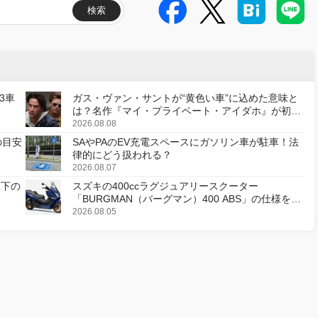
検索
3車
ガス・ヴァン・サントが“黄色い車”に込めた意味と
は？名作『マイ・プライベート・アイダホ』が初の
デジタルリマスター版で復活
2026.08.08
の目安
SAやPAのEV充電スペースにガソリン車が駐車！法
律的にどう扱われる？
2026.08.07
天下の
スズキの400ccラグジュアリースクーター
「BURGMAN（バーグマン）400 ABS」の仕様を変
更し、8月18日に発売
2026.08.05