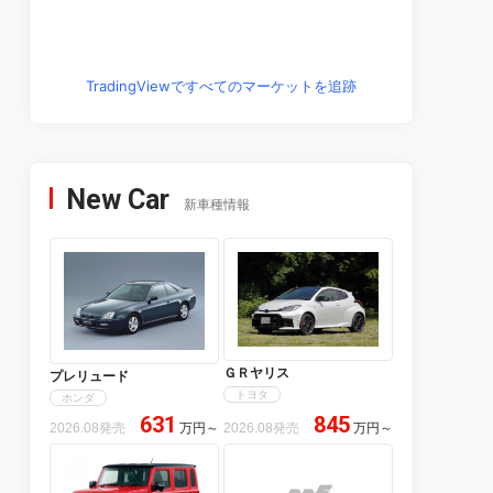
TradingViewですべてのマーケットを追跡
New Car
新車種情報
ＧＲヤリス
プレリュード
トヨタ
ホンダ
631
845
2026.08発売
万円
～
2026.08発売
万円
～