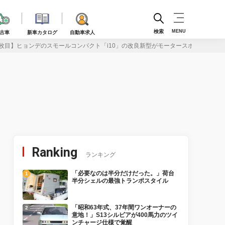
検索
MENU
古車
新車カタログ
自動車求人
枚目】ヒョンデのスモールコンパクト「i10」の改良新型がモータースポーツイメー
Ranking
ランキング
「必要なのは半分だけだった。」荷台
半分シェルの最強トランポスタイル
「昭和63年式、37年間ワンオーナーの
意地！」S13シルビアが400馬力のツイ
ンチャージ仕様で覚醒