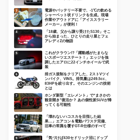
電源やバッテリー不要で、-1℃の飲める
シャーベット状ドリンクを生成。現場
作業やアウトドアに「アイススラリー
メーカー」が便利！
「18歳、父から譲り受けたS130」そこ
から始まった、ひとりの走り屋とフェ
アレディZの物語
これがクラウン!?「躍動感がたまらな
いスポーツエステート！」エッジを強
調したエアロに22インチホイールで武
装
排ガス規制をクリアした、2ストVツイ
ンバイク、VINS。排気量は249.5cc、
83HPを絞り出す。そのエンジンの技術
とは
ホンダ新型「エレメント」で“まさかの
観音開き”復活か？ あの個性派SUVが帰
ってくる可能性
「壊れないハコスカを目指した結
果…」エアコン＆電動パワステ完備、
旧車の常識を覆すGT-R仕様のすべて
「気づけば430セドリック沼にドップ