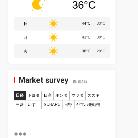
36°C
日
44°C
33°C
月
43°C
30°C
火
38°C
29°C
Market survey
市場情報
日経
トヨタ
日産
ホンダ
マツダ
スズキ
三菱
いすゞ
SUBARU
日野
ヤマハ発動機