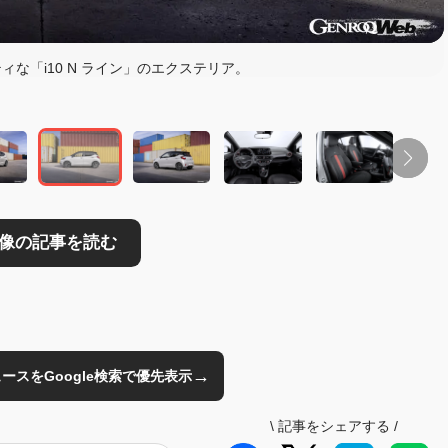
読む
な「i10 N ライン」のエクステリア。
→
のニュースをGoogle検索で優先表示
\
記事をシェアする
/