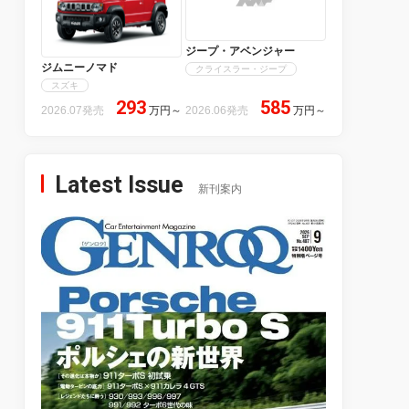
ジープ・アベンジャー
ジムニーノマド
クライスラー・ジープ
スズキ
293
585
2026.07発売
万円
～
2026.06発売
万円
～
Latest Issue
新刊案内