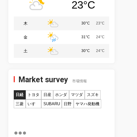
23°C
木
30°C
23°C
金
31°C
24°C
土
30°C
24°C
Market survey
市場情報
日経
トヨタ
日産
ホンダ
マツダ
スズキ
三菱
いすゞ
SUBARU
日野
ヤマハ発動機