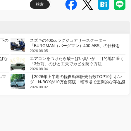
検索
天下の
スズキの400ccラグジュアリースクーター
「BURGMAN（バーグマン）400 ABS」の仕様を変
更し、8月18日に発売
2026.08.05
ぱな
エアコンをつけたら酸っぱい臭いが…目的地に着く
「3分前」のひと工夫でカビを防ぐ方法
2026.08.04
ルマ
【2026年上半期の軽自動車販売台数TOP10】ホン
ダ・N-BOXが10万台突破！軽市場で圧倒的な存在感
2026.08.02