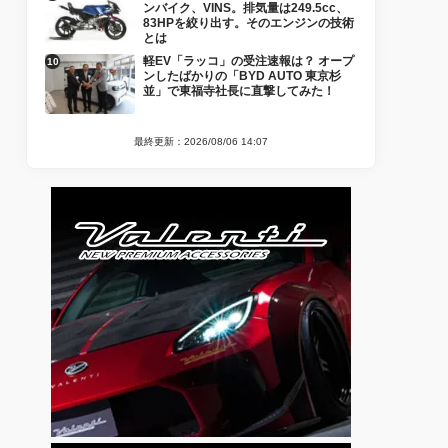
ンバイク、VINS。排気量は249.5cc、
83HPを絞り出す。そのエンジンの技術
とは
軽EV「ラッコ」の受注速報は？ オープ
ンしたばかりの「BYD AUTO 東京杉
並」で東福寺社長に直撃してみた！
最終更新：2026/08/06 14:07