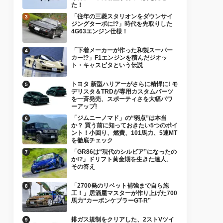
た！
「往年の三菱スタリオンをダウンサイ
ジングターボに!?」時代を先取りした
4G63エンジン仕様！
「下着メーカーが作った和製スーパー
カー!?」F1エンジンを積んだジオッ
ト・キャスピタという伝説
トヨタ 新型ハリアーがさらに精悍に! モ
デリスタ＆TRDが専用カスタムパーツ
を一斉発売、スポーティさを大幅パワ
ーアップ!
「ジムニーノマド」の“弱点”は本当
か？ 買う前に知っておきたい5つのポイ
ント！小回り、燃費、101馬力、5速MT
を徹底チェック
「GR86は“現代のシルビア”になったの
か!?」ドリフト黄金期を生きた達人、
その答え
「2700発のリベット補強まで自ら施
工！」居酒屋マスターが作り上げた700
馬力“カーボンケブラーGT-R”
排ガス規制をクリアした、2ストVツイ