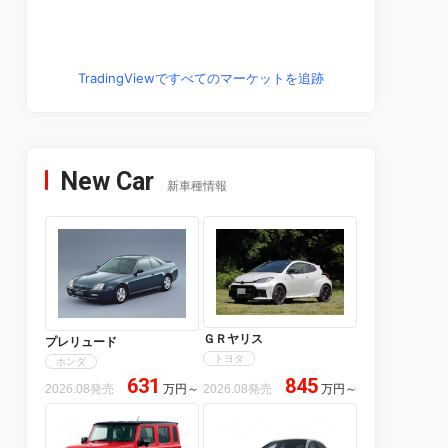
TradingViewですべてのマーケットを追跡
New Car
新車種情報
ＧＲヤリス
プレリュード
トヨタ
ホンダ
631
845
2026.08発売
万円
～
2026.08発売
万円
～