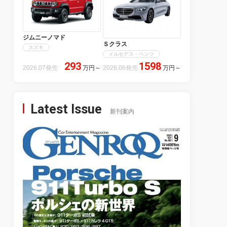
ジムニーノマド
Ｓクラス
スズキ
メルセデス・ベンツ
293
1598
2026.07発売
万円
～
2026.06発売
万円
～
Latest Issue
新刊案内