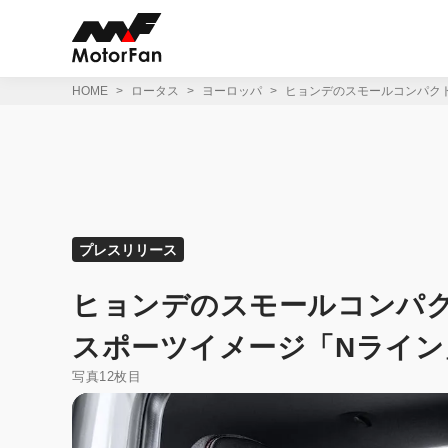
コ
ン
テ
ン
ツ
HOME
ロータス
ヨーロッパ
ヒョンデのスモールコンパクト
へ
ス
キ
ッ
プ
プレスリリース
ヒョンデのスモールコンパク
スポーツイメージ「Nライン
写真12枚目