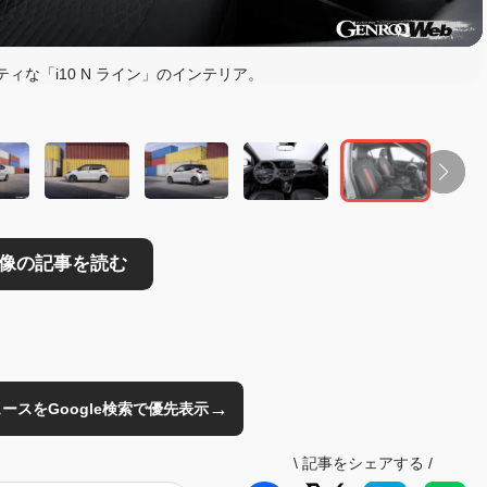
読む
ィな「i10 N ライン」のインテリア。
→
のニュースをGoogle検索で優先表示
\
記事をシェアする
/