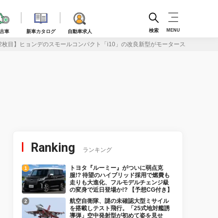
検索
MENU
古車
新車カタログ
自動車求人
2枚目】ヒョンデのスモールコンパクト「i10」の改良新型がモータースポーツイメ
Ranking
ランキング
トヨタ『ルーミー』がついに弱点克
服!? 待望のハイブリッド採用で燃費も
走りも大進化、フルモデルチェンジ級
の変身で近日登場か!? 【予想CG付き】
航空自衛隊、謎の未確認大型ミサイル
を搭載しテスト飛行。「25式地対艦誘
導弾」空中発射型が初めて姿を見せ