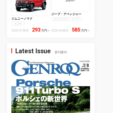
ジープ・アベンジャー
ジムニーノマド
クライスラー・ジープ
スズキ
293
585
2026.07発売
万円
～
2026.06発売
万円
～
Latest Issue
新刊案内