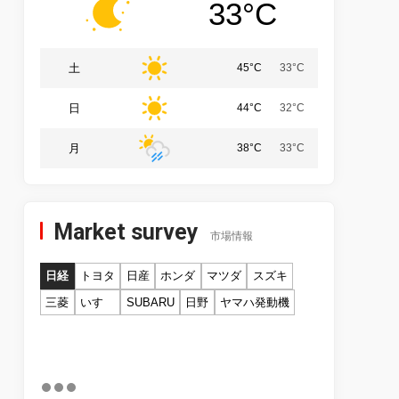
33°C
土
45°C
33°C
日
44°C
32°C
月
38°C
33°C
Market survey
市場情報
日経
トヨタ
日産
ホンダ
マツダ
スズキ
三菱
いすゞ
SUBARU
日野
ヤマハ発動機