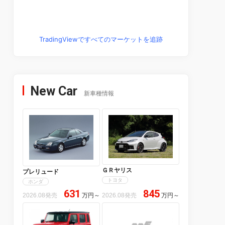
TradingViewですべてのマーケットを追跡
New Car
新車種情報
ＧＲヤリス
プレリュード
トヨタ
ホンダ
631
845
2026.08発売
万円
～
2026.08発売
万円
～