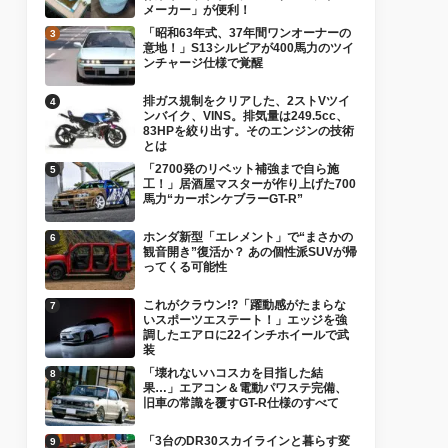
メーカー」が便利！
「昭和63年式、37年間ワンオーナーの
意地！」S13シルビアが400馬力のツイ
ンチャージ仕様で覚醒
排ガス規制をクリアした、2ストVツイ
ンバイク、VINS。排気量は249.5cc、
83HPを絞り出す。そのエンジンの技術
とは
「2700発のリベット補強まで自ら施
工！」居酒屋マスターが作り上げた700
馬力“カーボンケブラーGT-R”
ホンダ新型「エレメント」で“まさかの
観音開き”復活か？ あの個性派SUVが帰
ってくる可能性
これがクラウン!?「躍動感がたまらな
いスポーツエステート！」エッジを強
調したエアロに22インチホイールで武
装
「壊れないハコスカを目指した結
果…」エアコン＆電動パワステ完備、
旧車の常識を覆すGT-R仕様のすべて
「3台のDR30スカイラインと暮らす変