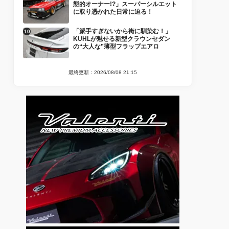
態的オーナー!?」スーパーシルエット
に取り憑かれた日常に迫る！
「派手すぎないから街に馴染む！」
KUHLが魅せる新型クラウンセダン
の“大人な”薄型フラップエアロ
最終更新：2026/08/08 21:15