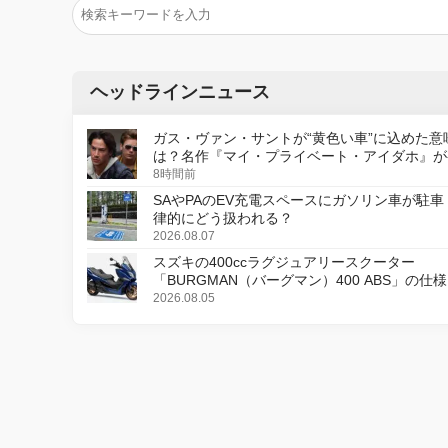
ヘッドラインニュース
ガス・ヴァン・サントが“黄色い車”に込めた意
は？名作『マイ・プライベート・アイダホ』が
デジタルリマスター版で復活
8時間前
SAやPAのEV充電スペースにガソリン車が駐車
律的にどう扱われる？
2026.08.07
スズキの400ccラグジュアリースクーター
「BURGMAN（バーグマン）400 ABS」の仕
更し、8月18日に発売
2026.08.05