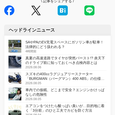
\
記事をシェアする
/
ヘッドラインニュース
SAやPAのEV充電スペースにガソリン車が駐車！
法律的にどう扱われる？
4時間前
真夏の高速道路でタイヤが突然バースト!? 炎天下
のドライブ前に知っておくべき点検内容とは
2026.08.06
スズキの400ccラグジュアリースクーター
「BURGMAN（バーグマン）400 ABS」の仕様を
変更し、8月18日に発売
2026.08.05
車内での仮眠、どこまで安全？エンジンかけっぱ
なしの危険性
2026.08.05
エアコンをつけたら酸っぱい臭いが…目的地に着
く「3分前」のひと工夫でカビを防ぐ方法