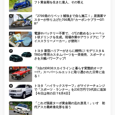
フト黄金期を生きた達人、その答え
「2700発のリベット補強まで自ら施工！」居酒屋マ
スターが作り上げた700馬力“カーボンケブラーGT-
R”
電源やバッテリー不要で、-1℃の飲めるシャーベッ
ト状ドリンクを生成。現場作業やアウトドアに「ア
イススラリーメーカー」が便利！
トヨタ 新型ハリアーがさらに精悍に! モデリスタ＆
TRDが専用カスタムパーツを一斉発売、スポーティ
さを大幅パワーアップ!
「3台のDR30スカイラインと暮らす変態的オーナ
ー!?」スーパーシルエットに取り憑かれた日常に迫
る！
トヨタ「ハイラックスサーフ」がマイナーチェンジ
で「スポーツ・ランナー」を230万円で3代目に追加
【今日は何の日？8月4日】
「これぞ国産ターボ黄金期の忘れ形見！」いすゞ初
代アスカ最終進化形を追う