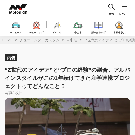
コ
ン
テ
検索
MENU
ン
ツ
へ
車ニュース
チューニング
イベント
中古車
新車カタログ
自動車求人
ス
HOME
チューニング・カスタム
車中泊
“Z世代のアイデア”と“プロ
キ
ッ
プ
内装
“Z世代のアイデア”と“プロの経験”の融合、アルパ
インスタイルがこの1年続けてきた産学連携プロジ
ェクトってどんなこと？
写真1枚目