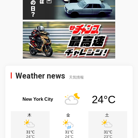
Weather news
天気情報
24°C
New York City
木
金
土
31°C
31°C
31°C
24°C
24°C
23°C