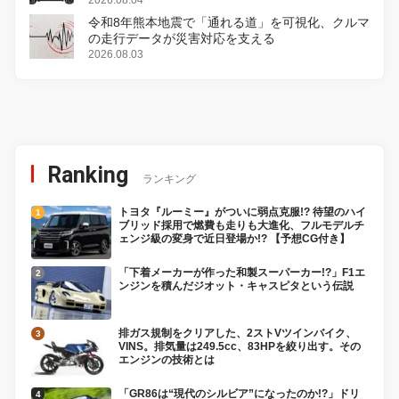
2026.08.04
令和8年熊本地震で「通れる道」を可視化、クルマ
の走行データが災害対応を支える
2026.08.03
Ranking
ランキング
トヨタ『ルーミー』がついに弱点克服!? 待望のハイ
ブリッド採用で燃費も走りも大進化、フルモデルチ
ェンジ級の変身で近日登場か!? 【予想CG付き】
「下着メーカーが作った和製スーパーカー!?」F1エ
ンジンを積んだジオット・キャスピタという伝説
排ガス規制をクリアした、2ストVツインバイク、
VINS。排気量は249.5cc、83HPを絞り出す。その
エンジンの技術とは
「GR86は“現代のシルビア”になったのか!?」ドリ