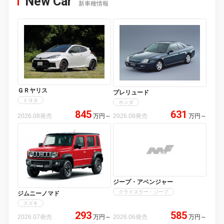
New Car
新車種情報
ＧＲヤリス
プレリュード
トヨタ
ホンダ
845
631
2026.08発売
万円
～
2026.08発売
万円
～
ジープ・アベンジャー
クライスラー・ジープ
ジムニーノマド
スズキ
293
585
2026.07発売
万円
～
2026.06発売
万円
～