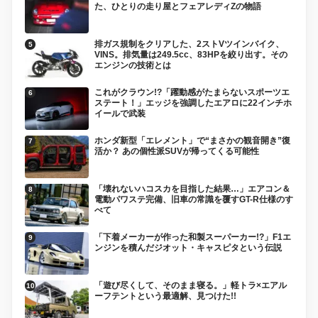
た、ひとりの走り屋とフェアレディZの物語
排ガス規制をクリアした、2ストVツインバイク、
VINS。排気量は249.5cc、83HPを絞り出す。その
エンジンの技術とは
これがクラウン!?「躍動感がたまらないスポーツエ
ステート！」エッジを強調したエアロに22インチホ
イールで武装
ホンダ新型「エレメント」で“まさかの観音開き”復
活か？ あの個性派SUVが帰ってくる可能性
「壊れないハコスカを目指した結果…」エアコン＆
電動パワステ完備、旧車の常識を覆すGT-R仕様のす
べて
「下着メーカーが作った和製スーパーカー!?」F1エ
ンジンを積んだジオット・キャスピタという伝説
「遊び尽くして、そのまま寝る。」軽トラ×エアル
ーフテントという最適解、見つけた!!