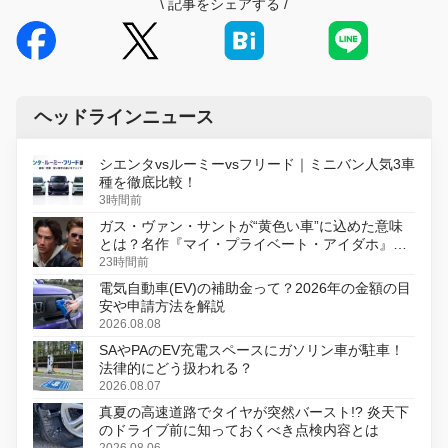
\
記事をシェアする
/
ヘッドラインニュース
シエンタvsルーミーvsフリード｜ミニバン人気3車
種を徹底比較！
3時間前
ガス・ヴァン・サントが“黄色い車”に込めた意味
とは？名作『マイ・プライベート・アイダホ』が
初のデジタルリマスター版で復活
23時間前
電気自動車(EV)の補助金って？2026年の金額の目
安や申請方法を解説
2026.08.08
SAやPAのEV充電スペースにガソリン車が駐車！
法律的にどう扱われる？
2026.08.07
真夏の高速道路でタイヤが突然バースト!? 炎天下
のドライブ前に知っておくべき点検内容とは