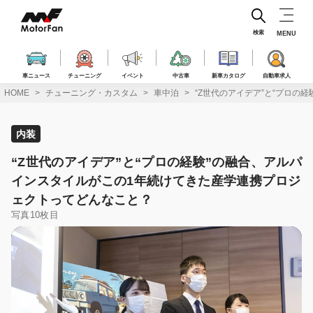
コ
ン
テ
検索
MENU
ン
ツ
へ
車ニュース
チューニング
イベント
中古車
新車カタログ
自動車求人
ス
HOME
チューニング・カスタム
車中泊
“Z世代のアイデア”と“プロ
キ
ッ
プ
内装
“Z世代のアイデア”と“プロの経験”の融合、アルパ
インスタイルがこの1年続けてきた産学連携プロジ
ェクトってどんなこと？
写真10枚目