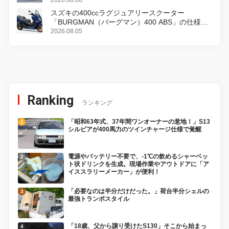
2026.08.06
スズキの400ccラグジュアリースクーター
「BURGMAN（バーグマン）400 ABS」の仕様を
変更し、8月18日に発売
2026.08.05
Ranking
ランキング
「昭和63年式、37年間ワンオーナーの意地！」S13
シルビアが400馬力のツインチャージ仕様で覚醒
電源やバッテリー不要で、-1℃の飲めるシャーベッ
ト状ドリンクを生成。現場作業やアウトドアに「ア
イススラリーメーカー」が便利！
「必要なのは半分だけだった。」荷台半分シェルの
最強トランポスタイル
「18歳、父から譲り受けたS130」そこから始まっ