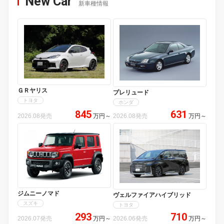
New Car
新車種情報
ＧＲヤリス
プレリュード
トヨタ
ホンダ
845
631
2026.08発売
万円
～
2026.08発売
万円
～
ジムニーノマド
ヴェルファイアハイブリッド
スズキ
トヨタ
293
710
2026.07発売
万円
～
2026.06発売
万円
～