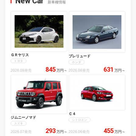
New Car
新車種情報
ＧＲヤリス
プレリュード
トヨタ
ホンダ
845
631
2026.08発売
万円
～
2026.08発売
万円
～
Ｃ４
ジムニーノマド
シトロエン
スズキ
293
455
2026.07発売
万円
～
2026.06発売
万円
～