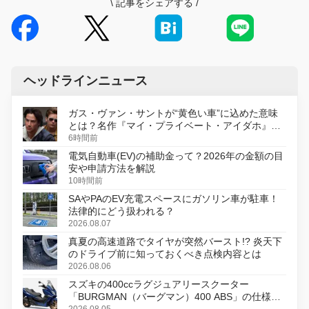
\
記事をシェアする
/
ヘッドラインニュース
ガス・ヴァン・サントが“黄色い車”に込めた意味
とは？名作『マイ・プライベート・アイダホ』が
初のデジタルリマスター版で復活
6時間前
電気自動車(EV)の補助金って？2026年の金額の目
安や申請方法を解説
10時間前
SAやPAのEV充電スペースにガソリン車が駐車！
法律的にどう扱われる？
2026.08.07
真夏の高速道路でタイヤが突然バースト!? 炎天下
のドライブ前に知っておくべき点検内容とは
2026.08.06
スズキの400ccラグジュアリースクーター
「BURGMAN（バーグマン）400 ABS」の仕様を