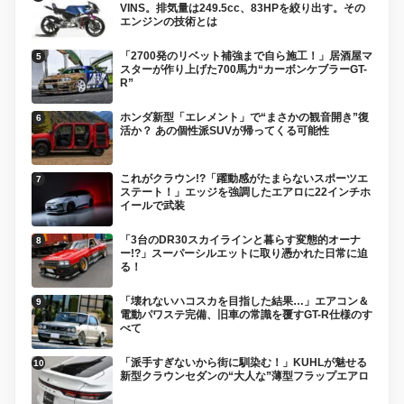
VINS。排気量は249.5cc、83HPを絞り出す。その
エンジンの技術とは
「2700発のリベット補強まで自ら施工！」居酒屋マ
スターが作り上げた700馬力“カーボンケブラーGT-
R”
ホンダ新型「エレメント」で“まさかの観音開き”復
活か？ あの個性派SUVが帰ってくる可能性
これがクラウン!?「躍動感がたまらないスポーツエ
ステート！」エッジを強調したエアロに22インチホ
イールで武装
「3台のDR30スカイラインと暮らす変態的オーナ
ー!?」スーパーシルエットに取り憑かれた日常に迫
る！
「壊れないハコスカを目指した結果…」エアコン＆
電動パワステ完備、旧車の常識を覆すGT-R仕様のす
べて
「派手すぎないから街に馴染む！」KUHLが魅せる
新型クラウンセダンの“大人な”薄型フラップエアロ