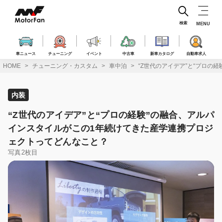
コ
ン
テ
検索
MENU
ン
ツ
へ
車ニュース
チューニング
イベント
中古車
新車カタログ
自動車求人
ス
HOME
チューニング・カスタム
車中泊
“Z世代のアイデア”と“プロ
キ
ッ
プ
内装
“Z世代のアイデア”と“プロの経験”の融合、アルパ
インスタイルがこの1年続けてきた産学連携プロジ
ェクトってどんなこと？
写真2枚目