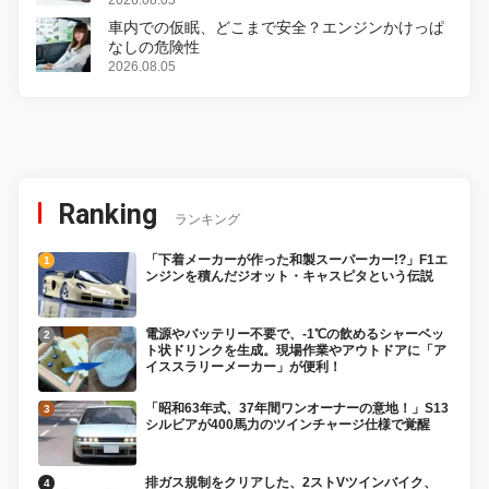
変更し、8月18日に発売
2026.08.05
車内での仮眠、どこまで安全？エンジンかけっぱ
なしの危険性
2026.08.05
Ranking
ランキング
「下着メーカーが作った和製スーパーカー!?」F1エ
ンジンを積んだジオット・キャスピタという伝説
電源やバッテリー不要で、-1℃の飲めるシャーベッ
ト状ドリンクを生成。現場作業やアウトドアに「ア
イススラリーメーカー」が便利！
「昭和63年式、37年間ワンオーナーの意地！」S13
シルビアが400馬力のツインチャージ仕様で覚醒
排ガス規制をクリアした、2ストVツインバイク、