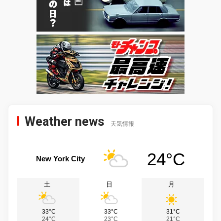
Weather news
天気情報
24°C
New York City
土
日
月
33°C
33°C
31°C
24°C
23°C
21°C