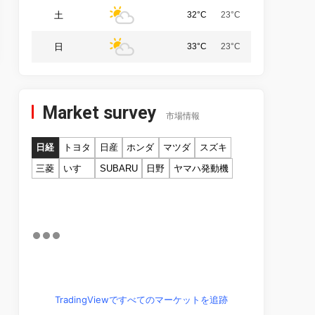
土
32°C
23°C
日
33°C
23°C
Market survey
市場情報
日経
トヨタ
日産
ホンダ
マツダ
スズキ
三菱
いすゞ
SUBARU
日野
ヤマハ発動機
TradingViewですべてのマーケットを追跡