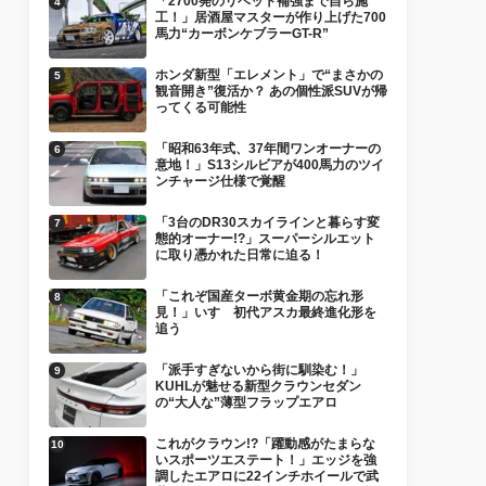
「2700発のリベット補強まで自ら施
工！」居酒屋マスターが作り上げた700
馬力“カーボンケブラーGT-R”
ホンダ新型「エレメント」で“まさかの
観音開き”復活か？ あの個性派SUVが帰
ってくる可能性
「昭和63年式、37年間ワンオーナーの
意地！」S13シルビアが400馬力のツイ
ンチャージ仕様で覚醒
「3台のDR30スカイラインと暮らす変
態的オーナー!?」スーパーシルエット
に取り憑かれた日常に迫る！
「これぞ国産ターボ黄金期の忘れ形
見！」いすゞ初代アスカ最終進化形を
追う
「派手すぎないから街に馴染む！」
KUHLが魅せる新型クラウンセダン
の“大人な”薄型フラップエアロ
これがクラウン!?「躍動感がたまらな
いスポーツエステート！」エッジを強
調したエアロに22インチホイールで武