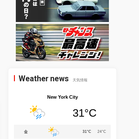
Weather news
天気情報
New York City
31°C
金
31°C
24°C