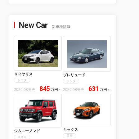
New Car
新車種情報
ＧＲヤリス
プレリュード
トヨタ
ホンダ
845
631
2026.08発売
万円
～
2026.08発売
万円
～
キックス
ジムニーノマド
日産
スズキ