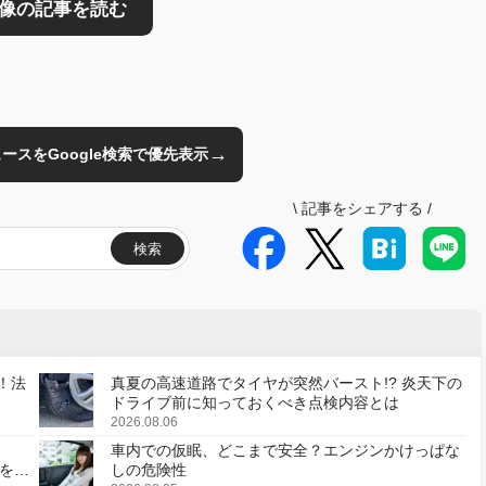
→
のニュースをGoogle検索で優先表示
\
記事をシェアする
/
検索
！法
真夏の高速道路でタイヤが突然バースト!? 炎天下の
ドライブ前に知っておくべき点検内容とは
2026.08.06
車内での仮眠、どこまで安全？エンジンかけっぱな
様を変
しの危険性