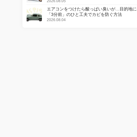
更し、8月18日に発売
2026.08.05
エアコンをつけたら酸っぱい臭いが…目的地に
「3分前」のひと工夫でカビを防ぐ方法
2026.08.04