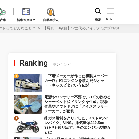
検索
MENU
古車
新車カタログ
自動車求人
ェクトってどんなこと？
【写真・8枚目】“Z世代のアイデア”と“プロの経験”の
Ranking
ランキング
「下着メーカーが作った和製スーパー
カー!?」F1エンジンを積んだジオッ
ト・キャスピタという伝説
電源やバッテリー不要で、-1℃の飲める
シャーベット状ドリンクを生成。現場
作業やアウトドアに「アイススラリー
メーカー」が便利！
排ガス規制をクリアした、2ストVツイ
ンバイク、VINS。排気量は249.5cc、
83HPを絞り出す。そのエンジンの技術
とは