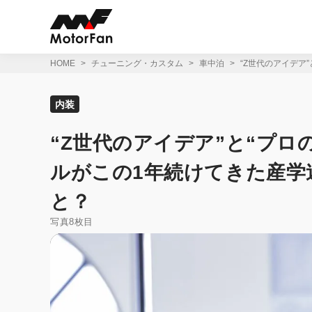
コ
ン
テ
ン
ツ
HOME
チューニング・カスタム
車中泊
“Z世代のアイデア
へ
ス
キ
内装
ッ
プ
“Z世代のアイデア”と“プ
ルがこの1年続けてきた産学
と？
写真8枚目