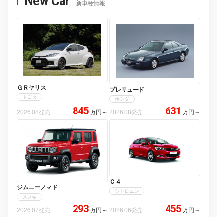
New Car
新車種情報
ＧＲヤリス
プレリュード
トヨタ
ホンダ
845
631
2026.08発売
万円
～
2026.08発売
万円
～
Ｃ４
ジムニーノマド
シトロエン
スズキ
293
455
2026.07発売
万円
～
2026.06発売
万円
～