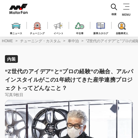
コ
ン
テ
検索
MENU
ン
ツ
へ
車ニュース
チューニング
イベント
中古車
新車カタログ
自動車求人
ス
HOME
チューニング・カスタム
車中泊
“Z世代のアイデア”と“プロ
キ
ッ
プ
内装
“Z世代のアイデア”と“プロの経験”の融合、アルパ
インスタイルがこの1年続けてきた産学連携プロジ
ェクトってどんなこと？
写真9枚目