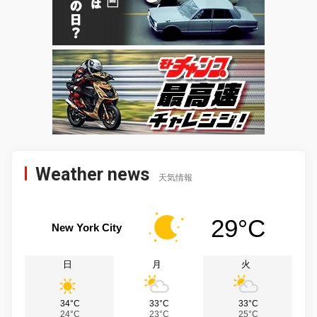
Weather news
天気情報
29°C
New York City
日
月
火
34°C
33°C
33°C
24°C
23°C
25°C