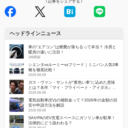
\
記事をシェアする
/
ヘッドラインニュース
車の“エアコン”は燃費が落ちるって本当？ 冷房と
暖房の違いに注目！
1時間前
シエンタvsルーミーvsフリード｜ミニバン人気3車
種を徹底比較！
2026.08.09
ガス・ヴァン・サントが“黄色い車”に込めた意味
とは？名作『マイ・プライベート・アイダホ』が
初のデジタルリマスター版で復活
2026.08.08
電気自動車(EV)の補助金って？2026年の金額の目
安や申請方法を解説
2026.08.08
SAやPAのEV充電スペースにガソリン車が駐車！
法律的にどう扱われる？