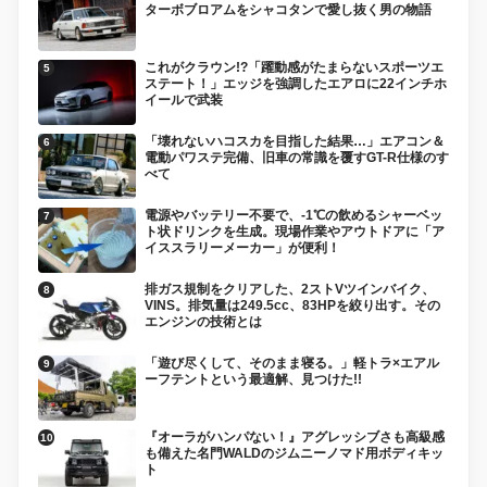
ターボブロアムをシャコタンで愛し抜く男の物語
これがクラウン!?「躍動感がたまらないスポーツエ
ステート！」エッジを強調したエアロに22インチホ
イールで武装
「壊れないハコスカを目指した結果…」エアコン＆
電動パワステ完備、旧車の常識を覆すGT-R仕様のす
べて
電源やバッテリー不要で、-1℃の飲めるシャーベッ
ト状ドリンクを生成。現場作業やアウトドアに「ア
イススラリーメーカー」が便利！
排ガス規制をクリアした、2ストVツインバイク、
VINS。排気量は249.5cc、83HPを絞り出す。その
エンジンの技術とは
「遊び尽くして、そのまま寝る。」軽トラ×エアル
ーフテントという最適解、見つけた!!
『オーラがハンパない！』アグレッシブさも高級感
も備えた名門WALDのジムニーノマド用ボディキッ
ト