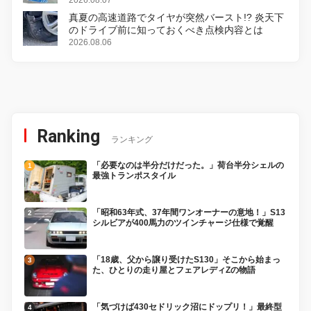
2026.08.07
真夏の高速道路でタイヤが突然バースト!? 炎天下
のドライブ前に知っておくべき点検内容とは
2026.08.06
Ranking
ランキング
「必要なのは半分だけだった。」荷台半分シェルの
最強トランポスタイル
「昭和63年式、37年間ワンオーナーの意地！」S13
シルビアが400馬力のツインチャージ仕様で覚醒
「18歳、父から譲り受けたS130」そこから始まっ
た、ひとりの走り屋とフェアレディZの物語
「気づけば430セドリック沼にドップリ！」最終型