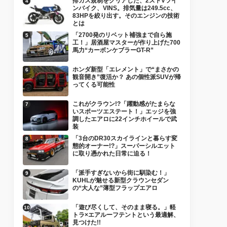
排ガス規制をクリアした、2ストVツイ
ンバイク、VINS。排気量は249.5cc、
83HPを絞り出す。そのエンジンの技術
とは
「2700発のリベット補強まで自ら施
工！」居酒屋マスターが作り上げた700
馬力“カーボンケブラーGT-R”
ホンダ新型「エレメント」で“まさかの
観音開き”復活か？ あの個性派SUVが帰
ってくる可能性
これがクラウン!?「躍動感がたまらな
いスポーツエステート！」エッジを強
調したエアロに22インチホイールで武
装
「3台のDR30スカイラインと暮らす変
態的オーナー!?」スーパーシルエット
に取り憑かれた日常に迫る！
「派手すぎないから街に馴染む！」
KUHLが魅せる新型クラウンセダン
の“大人な”薄型フラップエアロ
「遊び尽くして、そのまま寝る。」軽
トラ×エアルーフテントという最適解、
見つけた!!