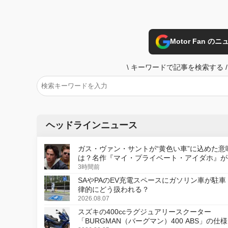
Motor Fan 
\
キーワードで記事を検索する
/
ヘッドラインニュース
ガス・ヴァン・サントが“黄色い車”に込めた意
は？名作『マイ・プライベート・アイダホ』が
デジタルリマスター版で復活
3時間前
SAやPAのEV充電スペースにガソリン車が駐車
律的にどう扱われる？
2026.08.07
スズキの400ccラグジュアリースクーター
「BURGMAN（バーグマン）400 ABS」の仕