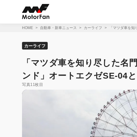
コ
ン
テ
ン
ツ
HOME
自動車・新車ニュース
カーライフ
「マツダ車を知り
へ
ス
キ
カーライフ
ッ
プ
「マツダ車を知り尽した名門
ンド」オートエクゼSE-04
写真11枚目