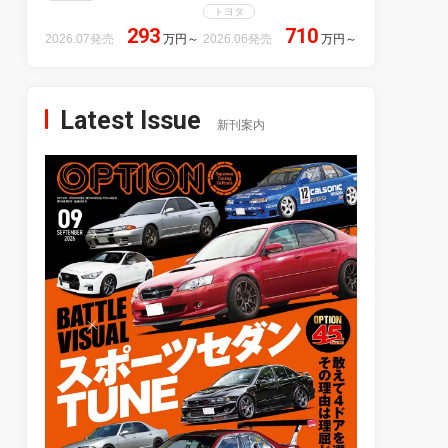
トヨタ
293
710
2026.07発売
万円
～
2026.06発売
万円
～
Latest Issue
新刊案内