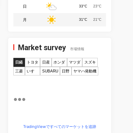
日
33°C
23°C
月
31°C
21°C
Market survey
市場情報
日経
トヨタ
日産
ホンダ
マツダ
スズキ
三菱
いすゞ
SUBARU
日野
ヤマハ発動機
TradingViewですべてのマーケットを追跡