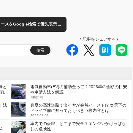
→
のニュースをGoogle検索で優先表示
\
記事をシェアする
/
検索
味と
電気自動車(EV)の補助金って？2026年の金額の目安
初の
や申請方法を解説
7時間前
！法
真夏の高速道路でタイヤが突然バースト!? 炎天下の
ドライブ前に知っておくべき点検内容とは
2026.08.06
車内での仮眠、どこまで安全？エンジンかけっぱな
様を変
しの危険性