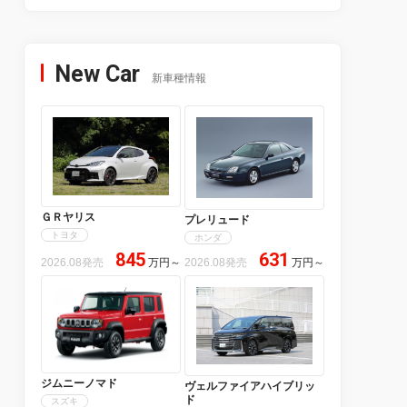
New Car
新車種情報
ＧＲヤリス
プレリュード
トヨタ
ホンダ
845
631
2026.08発売
万円
～
2026.08発売
万円
～
ジムニーノマド
ヴェルファイアハイブリッ
ド
スズキ