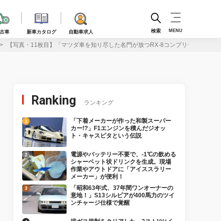
検索
MENU
古車
新車カタログ
自動車求人
【写真・11枚目】「マツダ車を知り尽した名門が放つRX-8コンプリートチューン
Ranking
ランキング
「下着メーカーが作った和製スーパー
カー!?」F1エンジンを積んだジオッ
ト・キャスピタという伝説
電源やバッテリー不要で、-1℃の飲める
シャーベット状ドリンクを生成。現場
作業やアウトドアに「アイススラリー
メーカー」が便利！
「昭和63年式、37年間ワンオーナーの
意地！」S13シルビアが400馬力のツイ
ンチャージ仕様で覚醒