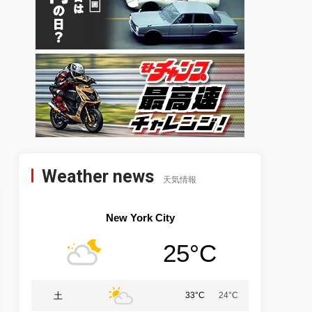
Weather news
天気情報
New York City
25°C
土
33°C
24°C