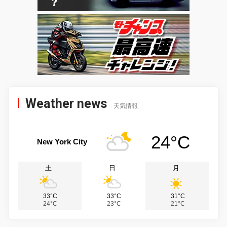
Weather news
天気情報
24°C
New York City
土
日
月
33°C
33°C
31°C
24°C
23°C
21°C