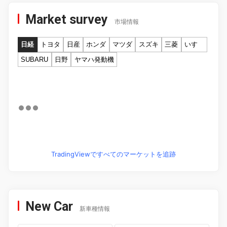
Market survey
市場情報
日経
トヨタ
日産
ホンダ
マツダ
スズキ
三菱
いすゞ
SUBARU
日野
ヤマハ発動機
TradingViewですべてのマーケットを追跡
New Car
新車種情報