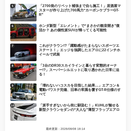
「2700発のリベット補強まで自ら施工！」居酒屋マ
スターが作り上げた700馬力“カーボンケブラーGT-
R”
ホンダ新型「エレメント」で“まさかの観音開き”復
活か？ あの個性派SUVが帰ってくる可能性
これがクラウン!?「躍動感がたまらないスポーツエ
ステート！」エッジを強調したエアロに22インチホ
イールで武装
「3台のDR30スカイラインと暮らす変態的オーナ
ー!?」スーパーシルエットに取り憑かれた日常に迫
る！
「壊れないハコスカを目指した結果…」エアコン＆
電動パワステ完備、旧車の常識を覆すGT-R仕様のす
べて
「派手すぎないから街に馴染む！」KUHLが魅せる
新型クラウンセダンの“大人な”薄型フラップエアロ
最終更新：2026/08/08 18:14