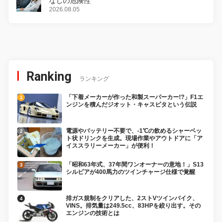
なしの危険性
2026.08.05
Ranking
ランキング
「下着メーカーが作った和製スーパーカー!?」F1エ
ンジンを積んだジオット・キャスピタという伝説
電源やバッテリー不要で、-1℃の飲めるシャーベッ
ト状ドリンクを生成。現場作業やアウトドアに「ア
イススラリーメーカー」が便利！
「昭和63年式、37年間ワンオーナーの意地！」S13
シルビアが400馬力のツインチャージ仕様で覚醒
排ガス規制をクリアした、2ストVツインバイク、
VINS。排気量は249.5cc、83HPを絞り出す。その
エンジンの技術とは