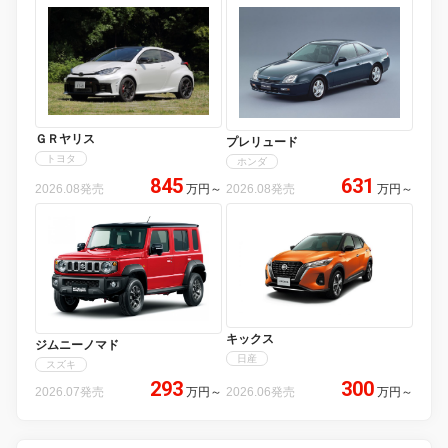
ＧＲヤリス
プレリュード
トヨタ
ホンダ
845
631
2026.08発売
万円
～
2026.08発売
万円
～
キックス
ジムニーノマド
日産
スズキ
293
300
2026.07発売
万円
～
2026.06発売
万円
～