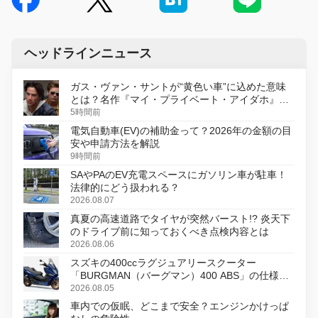
ヘッドラインニュース
ガス・ヴァン・サントが“黄色い車”に込めた意味
とは？名作『マイ・プライベート・アイダホ』が
初のデジタルリマスター版で復活
5時間前
電気自動車(EV)の補助金って？2026年の金額の目
安や申請方法を解説
9時間前
SAやPAのEV充電スペースにガソリン車が駐車！
法律的にどう扱われる？
2026.08.07
真夏の高速道路でタイヤが突然バースト!? 炎天下
のドライブ前に知っておくべき点検内容とは
2026.08.06
スズキの400ccラグジュアリースクーター
「BURGMAN（バーグマン）400 ABS」の仕様を
変更し、8月18日に発売
2026.08.05
車内での仮眠、どこまで安全？エンジンかけっぱ