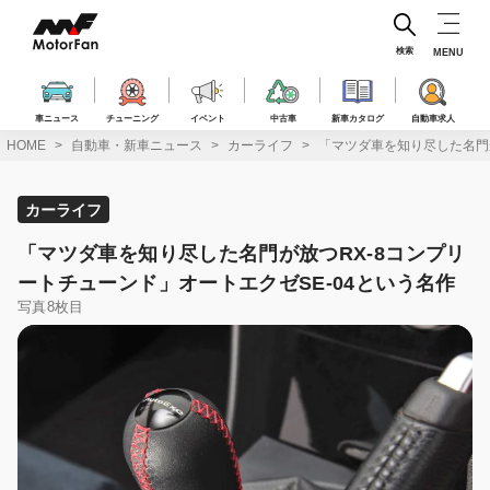
コ
ン
テ
検索
MENU
ン
ツ
へ
車ニュース
チューニング
イベント
中古車
新車カタログ
自動車求人
ス
HOME
自動車・新車ニュース
カーライフ
「マツダ車を知り尽した名門が
キ
ッ
プ
カーライフ
「マツダ車を知り尽した名門が放つRX-8コンプリ
ートチューンド」オートエクゼSE-04という名作
写真8枚目