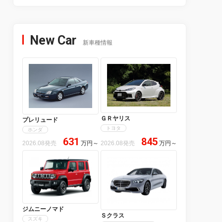
New Car
新車種情報
ＧＲヤリス
プレリュード
トヨタ
ホンダ
631
845
2026.08発売
万円
～
2026.08発売
万円
～
ジムニーノマド
Ｓクラス
スズキ