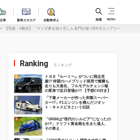
検索
MENU
古車
新車カタログ
自動車求人
【写真・4枚目】「マツダ車を知り尽した名門が放つRX-8コンプリートチューンド
Ranking
ランキング
トヨタ『ルーミー』がついに弱点克
服!? 待望のハイブリッド採用で燃費も
走りも大進化、フルモデルチェンジ級
の変身で近日登場か!? 【予想CG付き】
「下着メーカーが作った和製スーパー
カー!?」F1エンジンを積んだジオッ
ト・キャスピタという伝説
「GR86は“現代のシルビア”になったの
か!?」ドリフト黄金期を生きた達人、
その答え