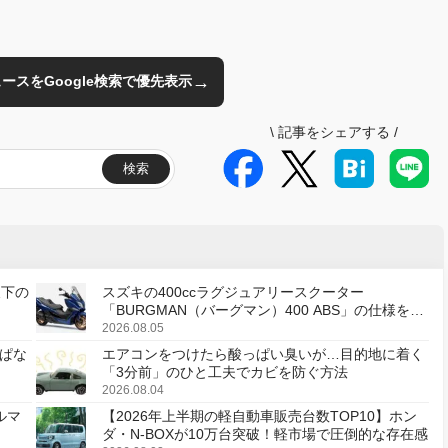
→
のニュースをGoogle検索で優先表示
\
記事をシェアする
/
検索
天下の
スズキの400ccラグジュアリースクーター
「BURGMAN（バーグマン）400 ABS」の仕様を変
更し、8月18日に発売
2026.08.05
ぱな
エアコンをつけたら酸っぱい臭いが…目的地に着く
「3分前」のひと工夫でカビを防ぐ方法
2026.08.04
ルマ
【2026年上半期の軽自動車販売台数TOP10】ホン
ダ・N-BOXが10万台突破！軽市場で圧倒的な存在感