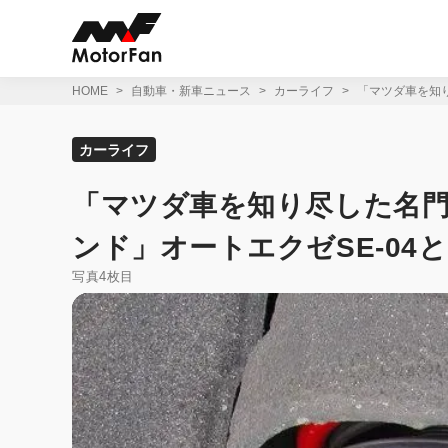
コ
ン
テ
ン
ツ
HOME
自動車・新車ニュース
カーライフ
「マツダ車を知り
へ
ス
キ
カーライフ
ッ
プ
「マツダ車を知り尽した名門
ンド」オートエクゼSE-04
写真4枚目