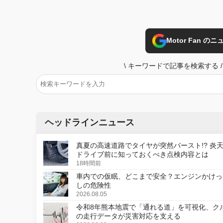
Motor Fan 
\
キーワードで記事を検索する
/
ヘッドラインニュース
真夏の高速道路でタイヤが突然バースト!? 炎
ドライブ前に知っておくべき点検内容とは
18時間前
車内での仮眠、どこまで安全？エンジンかけっ
しの危険性
2026.08.05
令和8年熊本地震で「通れる道」を可視化、ク
の走行データが災害対応を支える