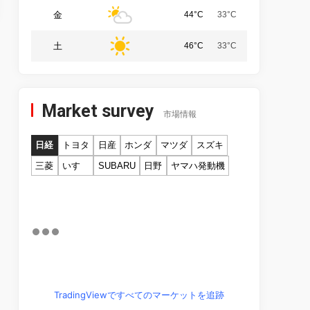
金
44°C
33°C
土
46°C
33°C
Market survey
市場情報
日経
トヨタ
日産
ホンダ
マツダ
スズキ
三菱
いすゞ
SUBARU
日野
ヤマハ発動機
TradingViewですべてのマーケットを追跡