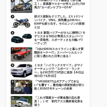
「2700発のリベット補強まで自ら施
工！」居酒屋マスターが作り上げた700
馬力“カーボンケブラーGT-R”
排ガス規制をクリアした、2ストVツイ
ンバイク、VINS。排気量は249.5cc、
83HPを絞り出す。そのエンジンの技術
とは
トヨタ 新型ハリアーがさらに精悍に! モ
デリスタ＆TRDが専用カスタムパーツ
を一斉発売、スポーティさを大幅パワ
ーアップ!
「3台のDR30スカイラインと暮らす変
態的オーナー!?」スーパーシルエット
に取り憑かれた日常に迫る！
トヨタ「ハイラックスサーフ」がマイ
ナーチェンジで「スポーツ・ランナ
ー」を230万円で3代目に追加【今日は
何の日？8月4日】
「”VR38DETTはボアアップできな
い”を覆す！」最先端の溶射技術が切り
拓くR35GT-Rチューンの未来
「これぞ国産ターボ黄金期の忘れ形
見！」いすゞ初代アスカ最終進化形を
追う