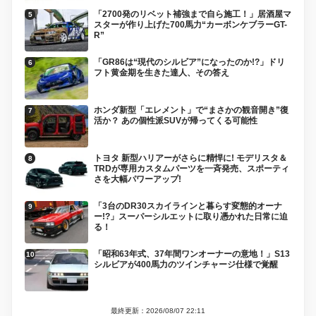
「2700発のリベット補強まで自ら施工！」居酒屋マ
スターが作り上げた700馬力“カーボンケブラーGT-
R”
「GR86は“現代のシルビア”になったのか!?」ドリ
フト黄金期を生きた達人、その答え
ホンダ新型「エレメント」で“まさかの観音開き”復
活か？ あの個性派SUVが帰ってくる可能性
トヨタ 新型ハリアーがさらに精悍に! モデリスタ＆
TRDが専用カスタムパーツを一斉発売、スポーティ
さを大幅パワーアップ!
「3台のDR30スカイラインと暮らす変態的オーナ
ー!?」スーパーシルエットに取り憑かれた日常に迫
る！
「昭和63年式、37年間ワンオーナーの意地！」S13
シルビアが400馬力のツインチャージ仕様で覚醒
最終更新：2026/08/07 22:11