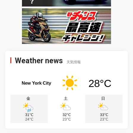
Weather news
天気情報
28°C
New York City
金
土
日
31°C
32°C
33°C
24°C
23°C
23°C