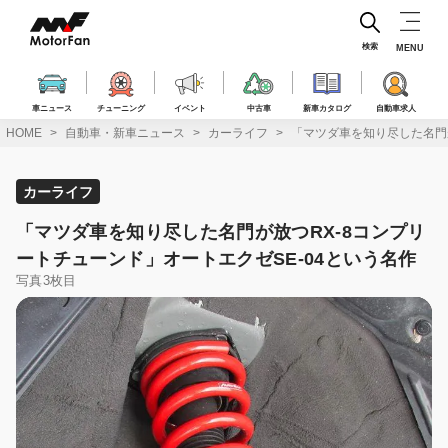
コ
ン
テ
検索
MENU
ン
ツ
へ
車ニュース
チューニング
イベント
中古車
新車カタログ
自動車求人
ス
HOME
自動車・新車ニュース
カーライフ
「マツダ車を知り尽した名門が
キ
ッ
プ
カーライフ
「マツダ車を知り尽した名門が放つRX-8コンプリ
ートチューンド」オートエクゼSE-04という名作
写真3枚目