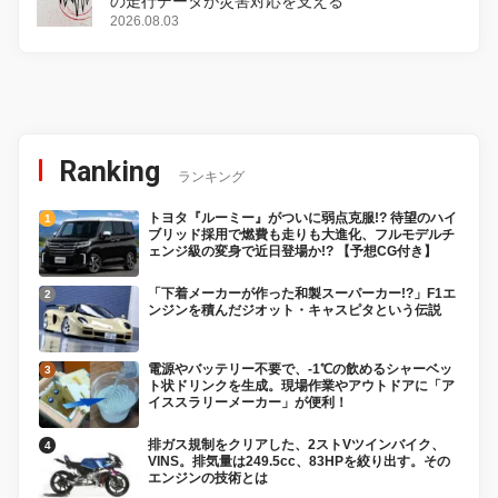
の走行データが災害対応を支える
2026.08.03
Ranking
ランキング
トヨタ『ルーミー』がついに弱点克服!? 待望のハイ
ブリッド採用で燃費も走りも大進化、フルモデルチ
ェンジ級の変身で近日登場か!? 【予想CG付き】
「下着メーカーが作った和製スーパーカー!?」F1エ
ンジンを積んだジオット・キャスピタという伝説
電源やバッテリー不要で、-1℃の飲めるシャーベッ
ト状ドリンクを生成。現場作業やアウトドアに「ア
イススラリーメーカー」が便利！
排ガス規制をクリアした、2ストVツインバイク、
VINS。排気量は249.5cc、83HPを絞り出す。その
エンジンの技術とは