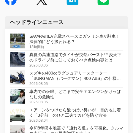
ヘッドラインニュース
SAやPAのEV充電スペースにガソリン車が駐車！
法律的にどう扱われる？
13時間前
真夏の高速道路でタイヤが突然バースト!? 炎天下
のドライブ前に知っておくべき点検内容とは
2026.08.06
スズキの400ccラグジュアリースクーター
「BURGMAN（バーグマン）400 ABS」の仕様を
変更し、8月18日に発売
2026.08.05
車内での仮眠、どこまで安全？エンジンかけっぱ
なしの危険性
2026.08.05
エアコンをつけたら酸っぱい臭いが…目的地に着
く「3分前」のひと工夫でカビを防ぐ方法
2026.08.04
令和8年熊本地震で「通れる道」を可視化、クルマ