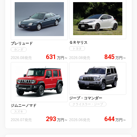
ＧＲヤリス
プレリュード
トヨタ
ホンダ
631
845
2026.08発売
万円
～
2026.08発売
万円
～
ジープ・コマンダー
クライスラー・ジープ
ジムニーノマド
スズキ
293
644
2026.07発売
万円
～
2026.06発売
万円
～