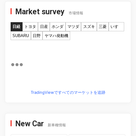
Market survey
市場情報
日経
トヨタ
日産
ホンダ
マツダ
スズキ
三菱
いすゞ
SUBARU
日野
ヤマハ発動機
TradingViewですべてのマーケットを追跡
New Car
新車種情報