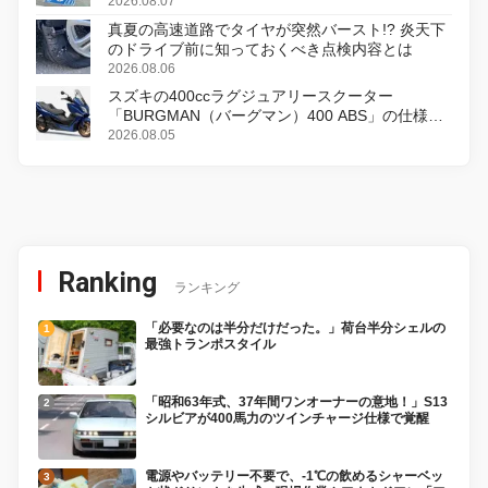
2026.08.07
真夏の高速道路でタイヤが突然バースト!? 炎天下
のドライブ前に知っておくべき点検内容とは
2026.08.06
スズキの400ccラグジュアリースクーター
「BURGMAN（バーグマン）400 ABS」の仕様を
変更し、8月18日に発売
2026.08.05
Ranking
ランキング
「必要なのは半分だけだった。」荷台半分シェルの
最強トランポスタイル
「昭和63年式、37年間ワンオーナーの意地！」S13
シルビアが400馬力のツインチャージ仕様で覚醒
電源やバッテリー不要で、-1℃の飲めるシャーベッ