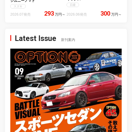
ジムニーノマド
日産
スズキ
293
300
2026.07発売
万円
～
2026.06発売
万円
～
Latest Issue
新刊案内