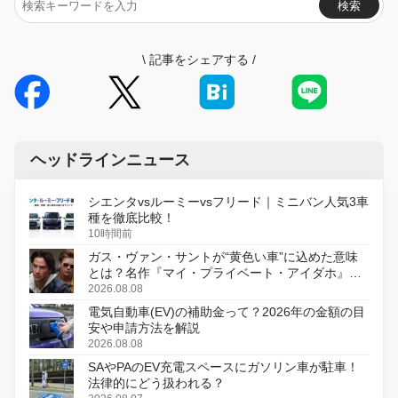
検索
\
記事をシェアする
/
ヘッドラインニュース
シエンタvsルーミーvsフリード｜ミニバン人気3車
種を徹底比較！
10時間前
ガス・ヴァン・サントが“黄色い車”に込めた意味
とは？名作『マイ・プライベート・アイダホ』が
初のデジタルリマスター版で復活
2026.08.08
電気自動車(EV)の補助金って？2026年の金額の目
安や申請方法を解説
2026.08.08
SAやPAのEV充電スペースにガソリン車が駐車！
法律的にどう扱われる？