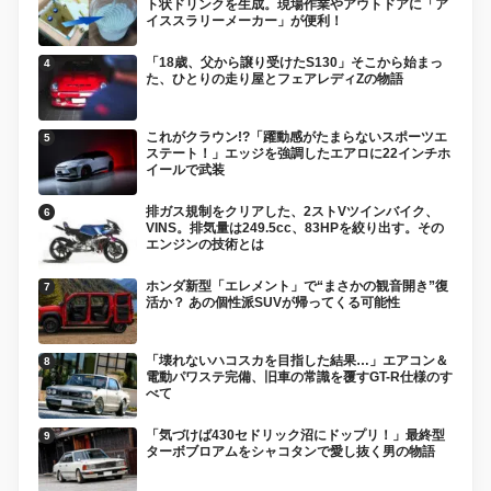
ト状ドリンクを生成。現場作業やアウトドアに「ア
イススラリーメーカー」が便利！
「18歳、父から譲り受けたS130」そこから始まっ
た、ひとりの走り屋とフェアレディZの物語
これがクラウン!?「躍動感がたまらないスポーツエ
ステート！」エッジを強調したエアロに22インチホ
イールで武装
排ガス規制をクリアした、2ストVツインバイク、
VINS。排気量は249.5cc、83HPを絞り出す。その
エンジンの技術とは
ホンダ新型「エレメント」で“まさかの観音開き”復
活か？ あの個性派SUVが帰ってくる可能性
「壊れないハコスカを目指した結果…」エアコン＆
電動パワステ完備、旧車の常識を覆すGT-R仕様のす
べて
「気づけば430セドリック沼にドップリ！」最終型
ターボブロアムをシャコタンで愛し抜く男の物語