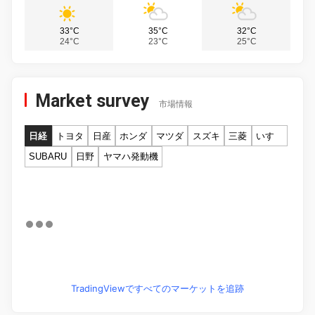
33°C
35°C
32°C
24°C
23°C
25°C
Market survey
市場情報
日経
トヨタ
日産
ホンダ
マツダ
スズキ
三菱
いすゞ
SUBARU
日野
ヤマハ発動機
TradingViewですべてのマーケットを追跡