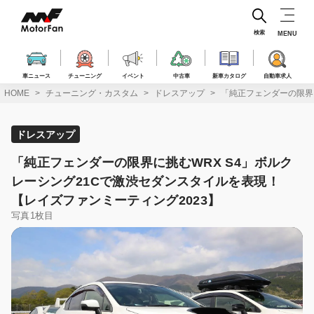
コ
ン
テ
検索
MENU
ン
ツ
へ
車ニュース
チューニング
イベント
中古車
新車カタログ
自動車求人
ス
HOME
チューニング・カスタム
ドレスアップ
「純正フェンダーの限界に
キ
ッ
プ
ドレスアップ
「純正フェンダーの限界に挑むWRX S4」ボルク
レーシング21Cで激渋セダンスタイルを表現！
【レイズファンミーティング2023】
写真1枚目