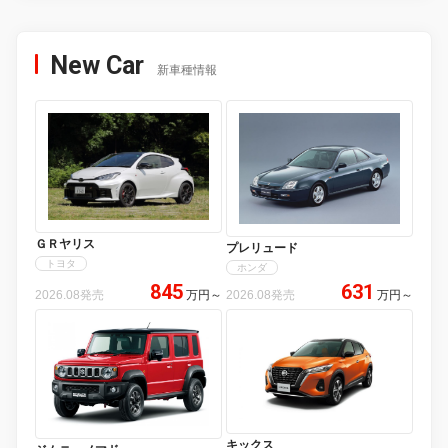
New Car
新車種情報
ＧＲヤリス
プレリュード
トヨタ
ホンダ
845
631
2026.08発売
万円
～
2026.08発売
万円
～
キックス