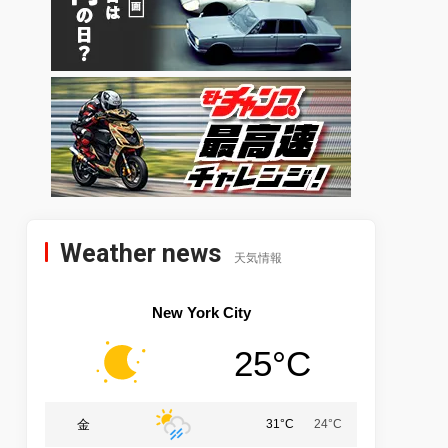
Weather news
天気情報
New York City
25°C
金
31°C
24°C