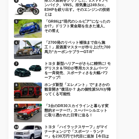
排ガス規制をクリアした、2ストVツイ
ンバイク、VINS。排気量は249.5cc、
83HPを絞り出す。そのエンジンの技術
とは
「GR86は“現代のシルビア”になったの
か!?」ドリフト黄金期を生きた達人、
その答え
「2700発のリベット補強まで自ら施
工！」居酒屋マスターが作り上げた700
馬力“カーボンケブラーGT-R”
トヨタ 新型ハリアーがさらに精悍に! モ
デリスタ＆TRDが専用カスタムパーツ
を一斉発売、スポーティさを大幅パワ
ーアップ!
ホンダ新型「エレメント」で“まさかの
観音開き”復活か？ あの個性派SUVが帰
ってくる可能性
「3台のDR30スカイラインと暮らす変
態的オーナー!?」スーパーシルエット
に取り憑かれた日常に迫る！
トヨタ「ハイラックスサーフ」がマイ
ナーチェンジで「スポーツ・ランナ
ー」を230万円で3代目に追加【今日は