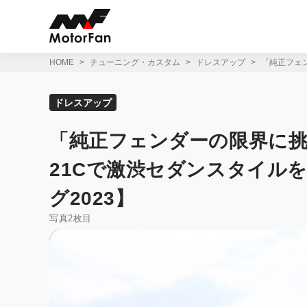
コ
ン
テ
ン
ツ
HOME
チューニング・カスタム
ドレスアップ
「純正フェン
へ
ス
キ
ドレスアップ
ッ
プ
「純正フェンダーの限界に挑
21Cで激渋セダンスタイル
グ2023】
写真2枚目