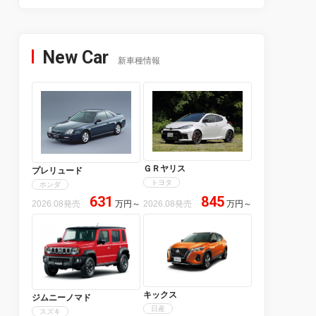
New Car
新車種情報
ＧＲヤリス
プレリュード
トヨタ
ホンダ
631
845
2026.08発売
万円
～
2026.08発売
万円
～
キックス
ジムニーノマド
日産
スズキ