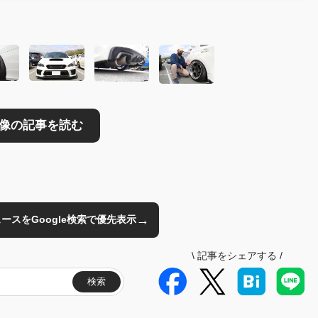
→
のニュースをGoogle検索で優先表示
\
記事をシェアする
/
検索