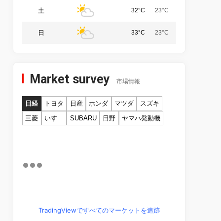
土
32°C
23°C
日
33°C
23°C
Market survey
市場情報
日経
トヨタ
日産
ホンダ
マツダ
スズキ
三菱
いすゞ
SUBARU
日野
ヤマハ発動機
TradingViewですべてのマーケットを追跡