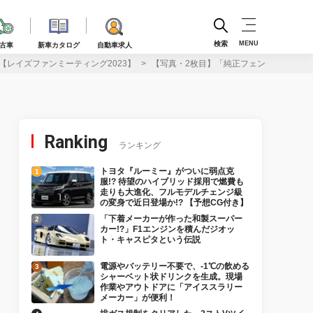
検索
MENU
古車
新車カタログ
自動車求人
【レイズファンミーティング2023】
【写真・2枚目】「純正フェンダーの限界に
Ranking
ランキング
トヨタ『ルーミー』がついに弱点克
服!? 待望のハイブリッド採用で燃費も
走りも大進化、フルモデルチェンジ級
の変身で近日登場か!? 【予想CG付き】
「下着メーカーが作った和製スーパー
カー!?」F1エンジンを積んだジオッ
ト・キャスピタという伝説
電源やバッテリー不要で、-1℃の飲める
シャーベット状ドリンクを生成。現場
作業やアウトドアに「アイススラリー
メーカー」が便利！