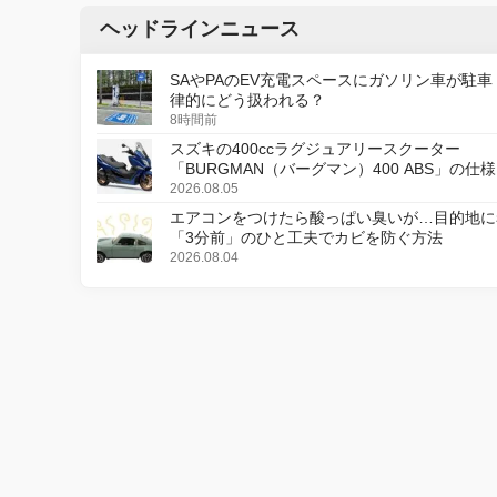
ヘッドラインニュース
SAやPAのEV充電スペースにガソリン車が駐車
律的にどう扱われる？
8時間前
スズキの400ccラグジュアリースクーター
「BURGMAN（バーグマン）400 ABS」の仕
更し、8月18日に発売
2026.08.05
エアコンをつけたら酸っぱい臭いが…目的地に
「3分前」のひと工夫でカビを防ぐ方法
2026.08.04